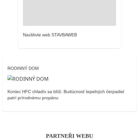
Navštivte web STAVBAWEB
RODINNÝ DOM
Koniec HFC chladív sa blíži. Budúcnosť tepelných čerpadiel
patrí prírodnému propánu
PARTNEŘI WEBU