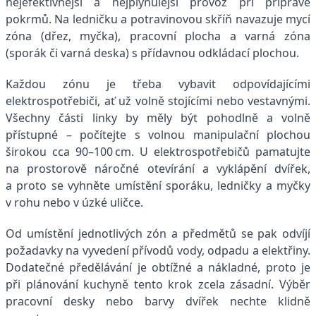
nejefektivnější a nejplynulejší provoz při přípravě
pokrmů. Na ledničku a potravinovou skříň navazuje mycí
zóna (dřez, myčka), pracovní plocha a varná zóna
(sporák či varná deska) s přídavnou odkládací plochou.
Každou zónu je třeba vybavit odpovídajícími
elektrospotřebiči, ať už volně stojícími nebo vestavnými.
Všechny části linky by měly být pohodlně a volně
přístupné – počítejte s volnou manipulační plochou
širokou cca 90–100 cm. U elektrospotřebičů pamatujte
na prostorově náročné otevírání a vyklápění dvířek,
a proto se vyhněte umístění sporáku, ledničky a myčky
v rohu nebo v úzké uličce.
Od umístění jednotlivých zón a před­mětů se pak odvíjí
požadavky na vyve­dení přívodů vody, odpadu a elektřiny.
Dodatečné předělávání je obtížné a nákladné, proto je
při plánování kuchyně tento krok zcela zásadní. Výběr
pracovní desky nebo barvy dvířek nechte klidně