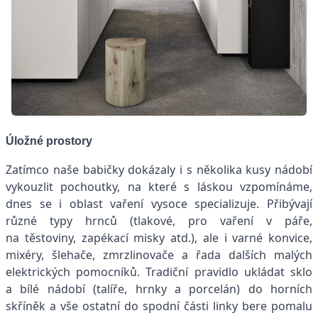
Úložné prostory
Zatímco naše babičky dokázaly i s několika kusy nádobí
vykouzlit pochoutky, na které s láskou vzpomínáme,
dnes se i oblast vaření vysoce specializuje. Přibývají
různé typy hrnců (tlakové, pro vaření v páře,
na těstoviny, zapékací misky atd.), ale i varné konvice,
mixéry, šlehače, zmrzlinovače a řada dalších malých
elektrických pomocníků. Tradiční pravidlo ukládat sklo
a bílé nádobí (talíře, hrnky a porcelán) do horních
skříněk a vše ostatní do spodní části linky bere pomalu