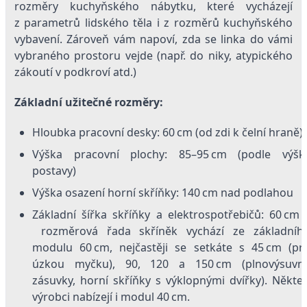
rozměry kuchyňského nábytku, které vycházejí
z parametrů lidského těla i z rozměrů kuchyňského
vybavení. Zároveň vám napoví, zda se linka do vámi
vybraného prostoru vejde (např. do niky, atypického
zákoutí v podkroví atd.)
Základní užitečné rozměry:
Hloubka pracovní desky: 60 cm (od zdi k čelní hraně)
Výška pracovní plochy: 85–95 cm (podle výšk
postavy)
Výška osazení horní skříňky: 140 cm nad podlahou
Základní šířka skříňky a ­elektrospotřebičů: 60 cm 
rozměrová řada skříněk vychází ze základníh
modulu 60 cm, nejčastěji se setkáte s 45 cm (pr
úzkou myčku), 90, 120 a 150 cm (plnovýsuvn
zásuvky, horní skříňky s výklopnými dvířky). Někteř
výrobci nabízejí i modul 40 cm.