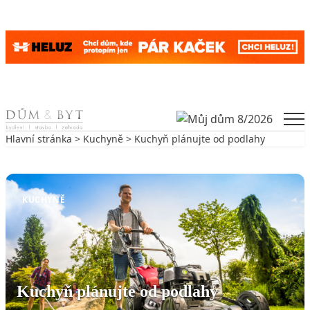
Skip to content
Men
Hlavní stránka
>
Kuchyně
> Kuchyň plánujte od podlahy
Zpět na Kuchyně
KUCHYNĚ
Kuchyň plánujte od podlahy