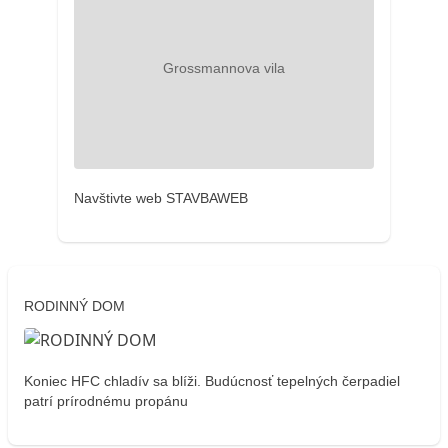
Navštivte web STAVBAWEB
RODINNÝ DOM
Koniec HFC chladív sa blíži. Budúcnosť tepelných čerpadiel
patrí prírodnému propánu