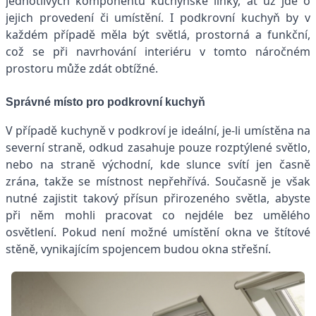
jednotlivých komponentů kuchyňské linky, ať už jde o
jejich provedení či umístění. I podkrovní kuchyň by v
každém případě měla být světlá, prostorná a funkční,
což se při navrhování interiéru v tomto náročném
prostoru může zdát obtížné.
Správné místo pro podkrovní kuchyň
V případě kuchyně v podkroví je ideální, je-li umístěna na
severní straně, odkud zasahuje pouze rozptýlené světlo,
nebo na straně východní, kde slunce svítí jen časně
zrána, takže se místnost nepřehřívá. Současně je však
nutné zajistit takový přísun přirozeného světla, abyste
při něm mohli pracovat co nejdéle bez umělého
osvětlení. Pokud není možné umístění okna ve štítové
stěně, vynikajícím spojencem budou okna střešní.