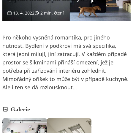
13. 4. 2022
2 min. čtení
Pro někoho vysněná romantika, pro jiného
nutnost. Bydlení v podkroví má svá specifika,
která jedni milují, jiní zatracují. V každém případě
prostor se šikminami přináší omezení, jež je
potřeba při zařizování interiéru zohlednit.
Mimořádný oříšek to může být v případě kuchyně.
Ale i ten se dá rozlousknout…
Galerie