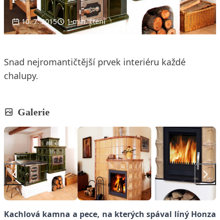
10. 7. 2015
1 min. čtení
Snad nejromantičtější prvek interiéru každé
chalupy.
Galerie
Kachlová kamna a pece, na kterých spával líný Honza