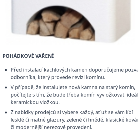
POHÁDKOVÉ VAŘENÍ
Před instalací kachlových kamen doporučujeme pozva
odborníka, který provede revizi komínu.
V případě, že instalujete nová kamna na starý komín,
počítejte s tím, že bude třeba komín vyvložkovat, ideál
keramickou vložkou.
Z nabídky prodejců si vybere každý, ať už se vám líbí
lesklé či matné glazury, zelené či hnědé, klasické kován
či modernější nerezové provedení.