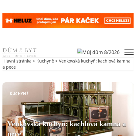
Skip to content
Men
Hlavní stránka
>
Kuchyně
> Venkovská kuchyň: kachlová kamna
a pece
Zpět na Kuchyně
KUCHYNĚ
Venkovská kuchyň: kachlová kamna a
pece