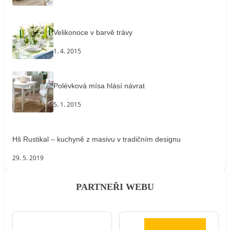
Velikonoce v barvě trávy
1. 4. 2015
Polévková mísa hlásí návrat
5. 1. 2015
Hš Rustikal – kuchyně z masivu v tradičním designu
29. 5. 2019
PARTNEŘI WEBU