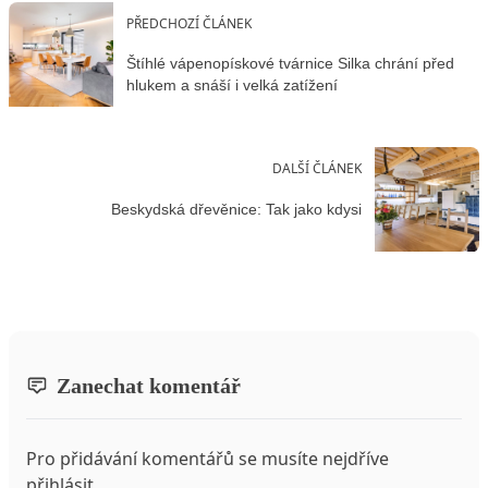
PŘEDCHOZÍ ČLÁNEK
Štíhlé vápenopískové tvárnice Silka chrání před
hlukem a snáší i velká zatížení
DALŠÍ ČLÁNEK
Beskydská dřevěnice: Tak jako kdysi
Zanechat komentář
Pro přidávání komentářů se musíte nejdříve
přihlásit
.