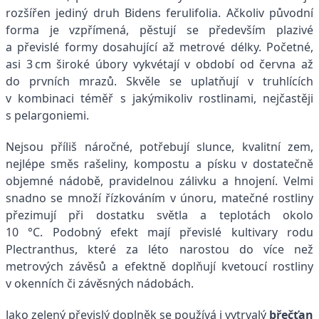
rozšířen jediný druh Bidens ferulifolia. Ačkoliv původní
forma je vzpřímená, pěstují se především plazivé
a převislé formy dosahující až metrové délky. Početné,
asi 3 cm široké úbory vykvétají v období od června až
do prvních mrazů. Skvěle se uplatňují v truhlících
v kombinaci téměř s jakýmikoliv rostlinami, nejčastěji
s pelargoniemi.
Nejsou příliš náročné, potřebují slunce, kvalitní zem,
nejlépe směs rašeliny, kompostu a písku v dostatečně
objemné nádobě, pravidelnou zálivku a hnojení. Velmi
snadno se množí řízkováním v únoru, matečné rostliny
přezimují při dostatku světla a teplotách okolo
10 °C. Podobný efekt mají převislé kultivary rodu
Plectranthus, které za léto narostou do více než
metrových závěsů a efektně doplňují kvetoucí rostliny
v okenních či závěsných nádobách.
Jako zelený převislý doplněk se používá i vytrvalý
břečťan