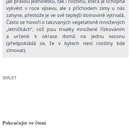
jak pravou jednoletku, tak i rostlinu, která je schopná
vykvést v roce výsevu, ale s příchodem zimy u nás
zahyne, přestože je ve své teplejší domovině vytrvalá.
Často se hovoří o takzvaných vegetativně množených
„letničkách“, což jsou trvalky množené řízkováním
a určené k okrase domů na jednu sezonu
(předpokládá se, že v bytech není rostliny kde
zimovat).
SDÍLET
Facebook
X
LinkedIn
Email
Pokračujte ve čtení