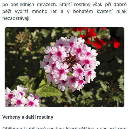
po posledních mrazech. Starší rostliny však při dobré
péči vydrží mnoho let a v bohatém kvetení nijak
nezaostávají.
Verbeny a další rostliny
Oblíbené truhlíkové rostliny, které většina z nás zná pod