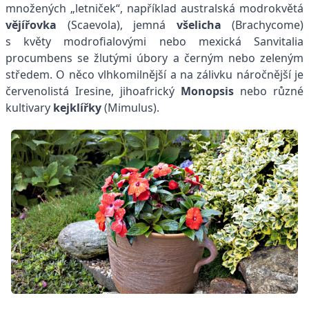
množených „letniček“, například australská modrokvětá
vějířovka
(Scaevola), jemná
všelicha
(Brachycome)
s květy modrofialovými nebo mexická Sanvitalia
procumbens se žlutými úbory a černým nebo zeleným
středem. O něco vlhkomilnější a na zálivku náročnější je
červenolistá Iresine, jihoafrický
Monopsis
nebo různé
kultivary
kejklířky
(Mimulus).