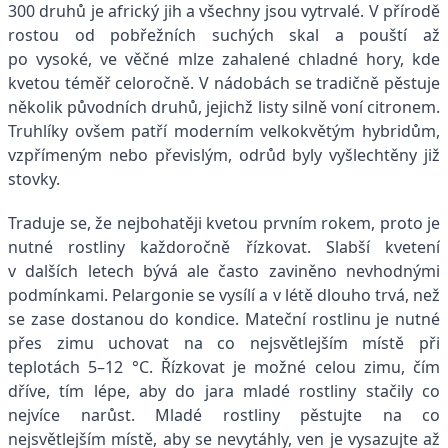
300 druhů je africký jih a všechny jsou vytrvalé. V přírodě
rostou od pobřežních suchých skal a pouští až
po vysoké, ve věčné mlze zahalené chladné hory, kde
kvetou téměř celoročně. V nádobách se tradičně pěstuje
několik původních druhů, jejichž listy silně voní citronem.
Truhlíky ovšem patří moderním velkokvětým hybridům,
vzpřímeným nebo převislým, odrůd byly vyšlechtěny již
stovky.
Traduje se, že nejbohatěji kvetou prvním rokem, proto je
nutné rostliny každoročně řízkovat. Slabší kvetení
v dalších letech bývá ale často zaviněno nevhodnými
podmínkami. Pelargonie se vysílí a v létě dlouho trvá, než
se zase dostanou do kondice. Mateční rostlinu je nutné
přes zimu uchovat na co nejsvětlejším místě při
teplotách 5–12 °C. Řízkovat je možné celou zimu, čím
dříve, tím lépe, aby do jara mladé rostliny stačily co
nejvíce narůst. Mladé rostliny pěstujte na co
nejsvětlejším místě, aby se nevytáhly, ven je vysazujte až