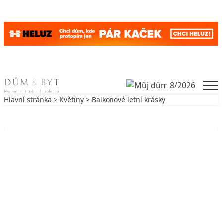
Skip to content
Men
Hlavní stránka
>
Květiny
> Balkonové letní krásky
Zpět na Květiny
KVĚTINY
Balkonové letní krásky
9. 7. 2021
6 min. čtení