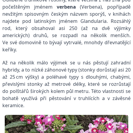
počeštěným jménem
verbena
(Verbena), popřípadě
nevžitým spisovným českým názvem sporýš, v knihách
najdete pod latinským jménem Glandularia. Rozsáhlý
rod, který obsahoval asi 250 (až na dvě výjimky
amerických) druhů, se rozpadl na několik menších.
Ve své domovině to bývají vytrvalé, mnohdy dřevnatějící
keříky.
Až na několik málo výjimek se u nás pěstují zahradní
hybridy, a to nízké záhonové typy (stonky dorůstají asi 20
až 25 cm výšky) a poléhavé typy s dlouhými, chabými,
převislými stonky až metrové délky, které se rozrůstají
do polštářů širokých kolem půl metru. Této vlastnosti se
bohatě využívá při pěstování v truhlících a v závěsné
keramice.