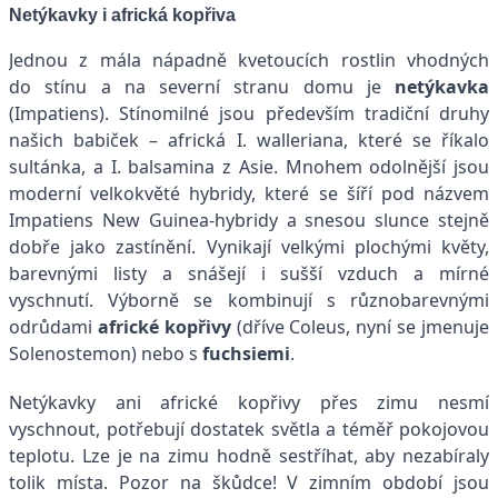
Netýkavky i africká kopřiva
Jednou z mála nápadně kvetoucích rostlin vhodných
do stínu a na severní stranu domu je
netýkavka
(Impatiens). Stínomilné jsou především tradiční druhy
našich babiček – africká I. walleriana, které se říkalo
sultánka, a I. balsamina z Asie. Mnohem odolnější jsou
moderní velkokvěté hybridy, které se šíří pod názvem
Impatiens New Guinea-hybridy a snesou slunce stejně
dobře jako zastínění. Vynikají velkými plochými květy,
barevnými listy a snášejí i sušší vzduch a mírné
vyschnutí. Výborně se kombinují s různobarevnými
odrůdami
africké kopřivy
(dříve Coleus, nyní se jmenuje
Solenostemon) nebo s
fuchsiemi
.
Netýkavky ani africké kopřivy přes zimu nesmí
vyschnout, potřebují dostatek světla a téměř pokojovou
teplotu. Lze je na zimu hodně sestříhat, aby nezabíraly
tolik místa. Pozor na škůdce! V zimním období jsou