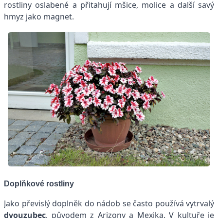
rostliny oslabené a přitahují mšice, molice a další savý
hmyz jako magnet.
Doplňkové rostliny
Jako převislý doplněk do nádob se často používá vytrvalý
dvouzubec
, původem z Arizony a Mexika. V kultuře je