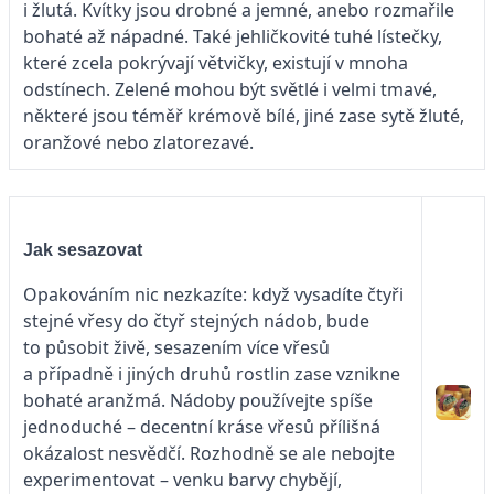
i žlutá. Kvítky jsou drobné a jemné, anebo rozmařile
bohaté až nápadné. Také jehličkovité tuhé lístečky,
které zcela pokrývají větvičky, existují v mnoha
odstínech. Zelené mohou být světlé i velmi tmavé,
některé jsou téměř krémově bílé, jiné zase sytě žluté,
oranžové nebo zlatorezavé.
Jak sesazovat
Opakováním nic nezkazíte: když vysadíte čtyři
stejné vřesy do čtyř stejných nádob, bude
to působit živě, sesazením více vřesů
a případně i jiných druhů rostlin zase vznikne
bohaté aranžmá. Nádoby používejte spíše
jednoduché – decentní kráse vřesů přílišná
okázalost nesvědčí. Rozhodně se ale nebojte
experimentovat – venku barvy chybějí,