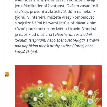
jen několikadenní životnost. Ovšem zasadíte-li
si vřesy, provoní a zkrášlí váš dům na několik
týdnů. V interiéru můžete vřesy kombinovat
s nejrůznějšími barvami listů a přidávat k nim
různé podzimní druhy květin i travin. Vhodná
je například dlužicha (
Heuchera), rozchodník
(Sedum telephium) nebo zběhovec (Ajuga), z travin
pak na­příklad menší druhy ostřice (Carex) nebo
kavylů (Stipa).