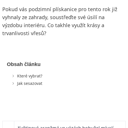
Pokud vás podzimní plískanice pro tento rok již
vyhnaly ze zahrady, soustřeďte své úsilí na
výzdobu interiéru. Co takhle využít krásy a
trvanlivosti vřesů?
Obsah článku
Které vybrat?
Jak sesazovat
Květinová aranžmá ve vázách bohužel mívají