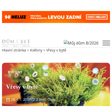
Skip to content
Men
Hlavní stránka
>
Květiny
> Vřesy v bytě
Zpět na Květiny
KVĚTINY
Vřesy v bytě
28. 11. 2007
2 min. čtení