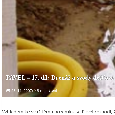
PAVEL – 17. díl: Drenáž a svody dešťové
28. 11. 2007
3 min. čtení
Vzhledem ke svažitému pozemku se Pavel rozhodl, že