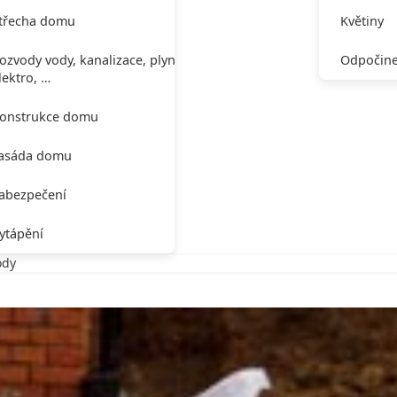
třecha domu
Květiny
ozvody vody, kanalizace, plynu,
Odpočine
lektro, …
onstrukce domu
asáda domu
abezpečení
ytápění
ody