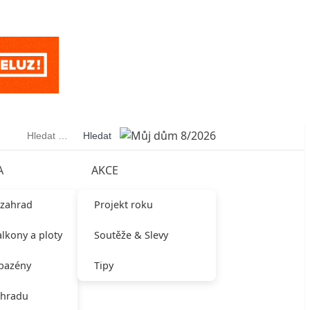
Vyhledávání
A
AKCE
 zahrad
Projekt roku
alkony a ploty
Soutěže & Slevy
 bazény
Tipy
ahradu