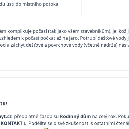
du ústí do místního potoka.
 komplikuje počasí (tak jako všem stavebníkům), jelikož je
vzhledem k počasí počkat až na jaro. Potrubí dešťové vody j
odvod a záchyt dešťové a povrchové vody (včetně nádrže) nás v
OK!
yt.cz
předplatné časopisu
Rodinný dům
na celý rok. Poku
(
KONTAKT
). Podělíte se o své zkušenosti s ostatními čtená