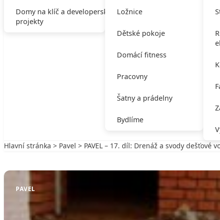
Domy na klíč a developerské
Ložnice
S
projekty
Dětské pokoje
R
e
Domácí fitness
K
Pracovny
F
Šatny a prádelny
Z
Bydlíme
V
Hlavní stránka
>
Pavel
> PAVEL – 17. díl: Drenáž a svody dešťové v
Zpět na Pavel
PAVEL