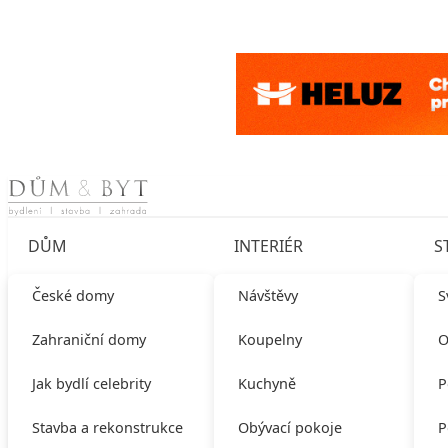
Skip to content
DŮM
INTERIÉR
S
České domy
Návštěvy
S
Zahraniční domy
Koupelny
O
Jak bydlí celebrity
Kuchyně
P
Stavba a rekonstrukce
Obývací pokoje
P