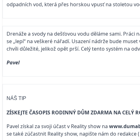
odpadních vod, která přes horskou vpusť na stoletou vo
Drenáže a svody na dešťovou vodu děláme sami. Práci nám
se „lepí“ na veškeré nářadí. Usazení nádrže bude muset 
chvíli důležité, jelikož opět prší. Celý tento systém na 
Pavel
NÁŠ TIP
ZÍSKEJTE ČASOPIS RODINNÝ DŮM ZDARMA NA CELÝ R
Pavel získal za svoji účast v Reality show na
www.dumab
se také zúčastnit Reality show, napište nám do redakce