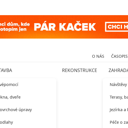
O NÁS
ČASOPIS
TAVBA
REKONSTRUKCE
ZAHRAD
vépomocí
Návštěvy
kna, dveře
Terasy, b
ovrchové úpravy
Jezírka a
odlahy
Péče o z