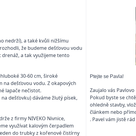
 nedrží), a také kvůli nižšímu
 rozhodli, že budeme dešťovou vodu
 drenáž, a tak využijeme tento
hluboké 30-60 cm, široké
Ptejte se Pavla!
m na dešťovou vodu. Z okapových
Zaujalo vás Pavlovo
 lapače nečistot.
Pokud byste se chtě
na dešťovku) dáváme žlutý písek,
ohledně stavby, vlo
článkem nebo přím
rže z firmy NIVEKO Nivnice,
. Pavel vám jistě rád
eme využívat kalovým čerpadlem
eden do trubky z kořenové čistírny