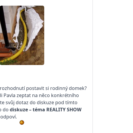
 rozhodnutí postavit si rodinný domek?
li Pavla zeptat na něco konkrétního
žte svůj dotaz do diskuze pod tímto
o do
diskuze – téma
REALITY SHOW
 odpoví.