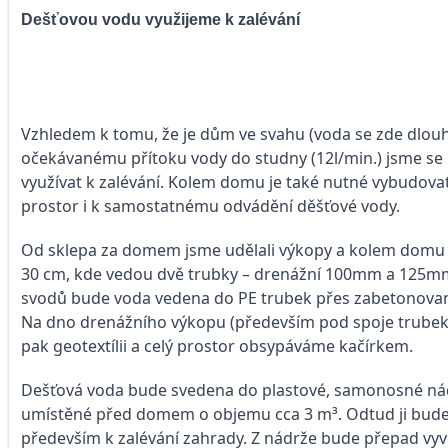
Dešťovou vodu využijeme k zalévání
Vzhledem k tomu, že je dům ve svahu (voda se zde dlouho
očekávanému přítoku vody do studny (12l/min.) jsme se
využívat k zalévání. Kolem domu je také nutné vybudovat
prostor i k samostatnému odvádění děšťové vody.
Od sklepa za domem jsme udělali výkopy a kolem domu 
30 cm, kde vedou dvě trubky – drenážní 100mm a 125m
svodů bude voda vedena do PE trubek přes zabetonované
Na dno drenážního výkopu (především pod spoje trubek 
pak geotextílii a celý prostor obsypáváme kačírkem.
Dešťová voda bude svedena do plastové, samonosné nád
umístěné před domem o objemu cca 3 m³. Odtud ji bud
především k zalévání zahrady. Z nádrže bude přepad vyv