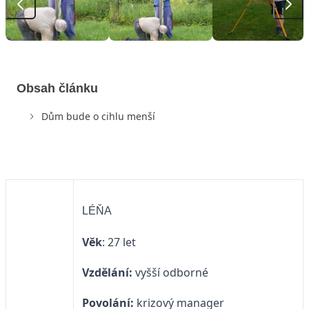
Obsah článku
Dům bude o cihlu menší
LÉŇA
Věk
: 27 let
Vzdělání:
vyšší odborné
Povolání:
krizový manager