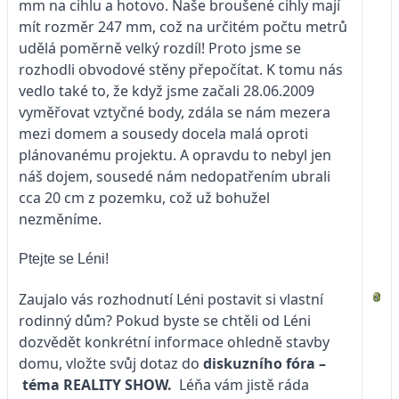
mm na cihlu a hotovo. Naše broušené cihly mají
mít rozměr 247 mm, což na určitém počtu metrů
udělá poměrně velký rozdíl! Proto jsme se
rozhodli obvodové stěny přepočítat. K tomu nás
vedlo také to, že když jsme začali 28.06.2009
vyměřovat vztyčné body, zdála se nám mezera
mezi domem a sousedy docela malá oproti
plánovanému projektu. A opravdu to nebyl jen
náš dojem, sousedé nám nedopatřením ubrali
cca 20 cm z pozemku, což už bohužel
nezměníme.
Ptejte se Léni!
Zaujalo vás rozhodnutí Léni postavit si vlastní
rodinný dům? Pokud byste se chtěli od Léni
dozvědět konkrétní informace ohledně stavby
domu, vložte svůj dotaz do
diskuzního fóra –
téma
REALITY SHOW.
Léňa vám jistě ráda