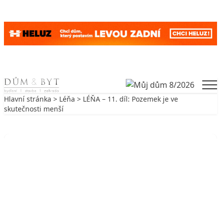
Skip to content
Men
Hlavní stránka
>
Léňa
> LÉŇA – 11. díl: Pozemek je ve
skutečnosti menší
Zpět na Léňa
LÉŇA
LÉŇA – 11. díl: Pozemek je ve
skutečnosti menší
23. 1. 2010
3 min. čtení