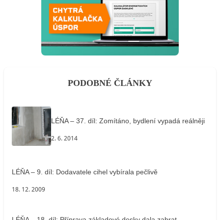
PODOBNÉ ČLÁNKY
LÉŇA – 37. díl: Zomítáno, bydlení vypadá reálněji
2. 6. 2014
LÉŇA – 9. díl: Dodavatele cihel vybírala pečlivě
18. 12. 2009
LÉŇA – 18. díl: Příprava základové desky dala zabrat