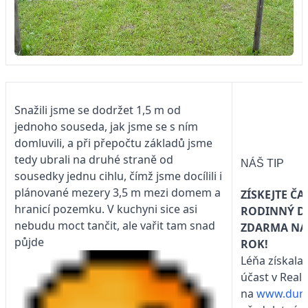
Snažili jsme se dodržet 1,5 m od
jednoho souseda, jak jsme se s ním
domluvili, a při přepočtu základů jsme
tedy ubrali na druhé straně od
NÁŠ TIP
sousedky jednu cihlu, čímž jsme docílili i
plánované mezery 3,5 m mezi domem a
ZÍSKEJTE ČA
hranicí pozemku. V kuchyni sice asi
RODINNÝ 
nebudu moct tančit, ale vařit tam snad
ZDARMA NA
půjde
ROK!
Léňa získala 
účast v Real
na
www.duma