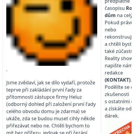
předplatné
časopisu
Ro
dům
na celý 
Pokud právě 
nebo
rekonstruuj
a chtěli byst
také zúčastn
Reality show,
napište nám
.
redakce
(KONTAKT)
.
Jsme zvědaví, jak se dílo vydaří, protože
Podělíte se o
teprve při zakládání první řady za
zkušenosti
přítomnosti zástupce firmy Heluz
s ostatními č
(odborný dohled při založení první řady
a získáte od
celého obvodu domu je zdarma) se
dárek.
ukáže, zda se budou muset cihly někde
přiřezávat nebo ne. Chtěli bychom to
mít bez přířezu, jednak se při řezání