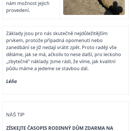
nám možnost jejich
provedení.
Základy jsou pro nás skutečně nejdůležitějším
prvkem, protože případná opomenutí nebo
zanedbání se již nedají vrátit zpět. Proto raději vše
děláme, jak se má, ačkoliv to nese další, pro leckoho
„zbytečné“ náklady. Jsme rádi, že víme, jak kvalitní
půdu máme a jedeme se stavbou dál.
Léňa
NÁŠ TIP
ZÍSKEJTE ČASOPIS RODINNÝ DŮM ZDARMA NA