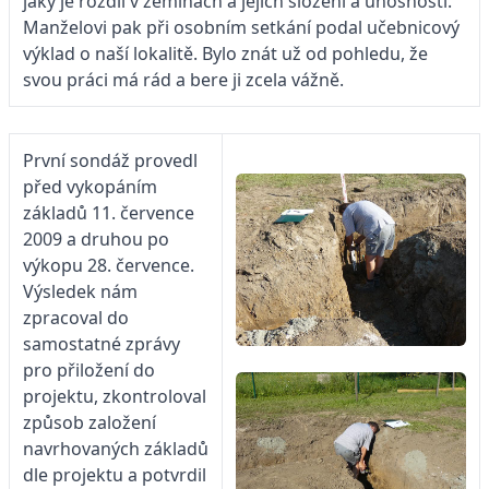
jaký je rozdíl v zeminách a jejich složení a únosnosti.
Manželovi pak při osobním setkání podal učebnicový
výklad o naší lokalitě. Bylo znát už od pohledu, že
svou práci má rád a bere ji zcela vážně.
První sondáž provedl
před vykopáním
základů 11. července
2009 a druhou po
výkopu 28. července.
Výsledek nám
zpracoval do
samostatné zprávy
pro přiložení do
projektu, zkontroloval
způsob založení
navrhovaných základů
dle projektu a potvrdil