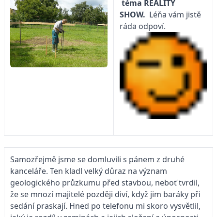
téma
REALITY
SHOW.
Léňa vám jistě
ráda odpoví.
Samozřejmě jsme se domluvili s pánem z druhé
kanceláře. Ten kladl velký důraz na význam
geologického průzkumu před stavbou, neboť tvrdil,
že se mnozí majitelé později diví, když jim baráky při
sedání praskají. Hned po telefonu mi skoro vysvětlil,