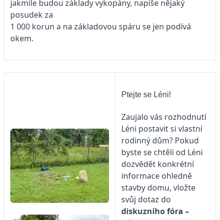
jakmile budou základy vykopány, napíše nějaký
posudek za
1 000 korun a na základovou spáru se jen podívá
okem.
Ptejte se Léni!
Zaujalo vás rozhodnutí
Léni postavit si vlastní
rodinný dům? Pokud
byste se chtěli od Léni
dozvědět konkrétní
informace ohledně
stavby domu, vložte
svůj dotaz do
diskuzního fóra –