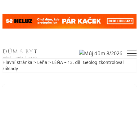
Skip to content
Men
Hlavní stránka
>
Léňa
> LÉŇA – 13. díl: Geolog zkontroloval
základy
Zpět na Léňa
LÉŇA
LÉŇA – 13. díl: Geolog zkontroloval
základy
6. 3. 2010
3 min. čtení