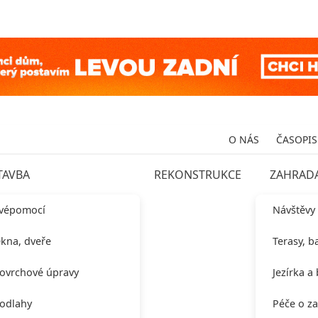
O NÁS
ČASOPIS
TAVBA
REKONSTRUKCE
ZAHRAD
vépomocí
Návštěvy
kna, dveře
Terasy, b
ovrchové úpravy
Jezírka a
odlahy
Péče o z