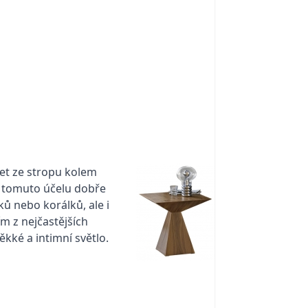
set ze stropu kolem
 K tomuto účelu dobře
ů nebo korálků, ale i
ím z nejčastějších
ěkké a intimní světlo.