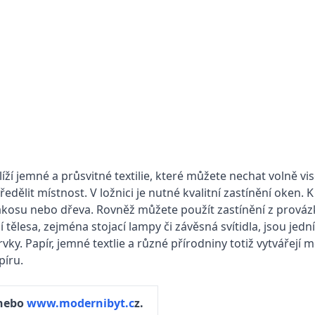
líží jemné a průsvitné textilie, které můžete nechat volně vi
edělit místnost. V ložnici je nutné kvalitní zastínění oken.
rákosu nebo dřeva. Rovněž můžete použít zastínění z provázk
 tělesa, zejména stojací lampy či závěsná svítidla, jsou jedn
ky. Papír, jemné textlie a různé přírodniny totiž vytvářejí m
píru.
nebo
www.modernibyt.c
z.