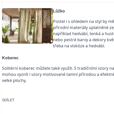
Lůžko
Postel i s ohledem na styl by mě
přírodní materiály uplatněné zej
například hedvábí, tenká a hustě
nebo pestré barvy a dekory květ
třeba na viskóze a hedvábí.
Koberec
Solitérní koberec můžete také využít. S tradičními vzory
mohou vyznít i vzory motivované tamní přírodou a efektn
velké plochy.
SDÍLET
Facebook
X
LinkedIn
Email