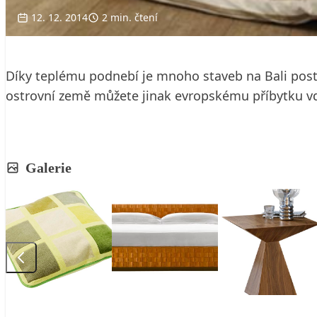
12. 12. 2014
2 min. čtení
Díky teplému podnebí je mnoho staveb na Bali posta
ostrovní země můžete jinak evropskému příbytku v
Galerie