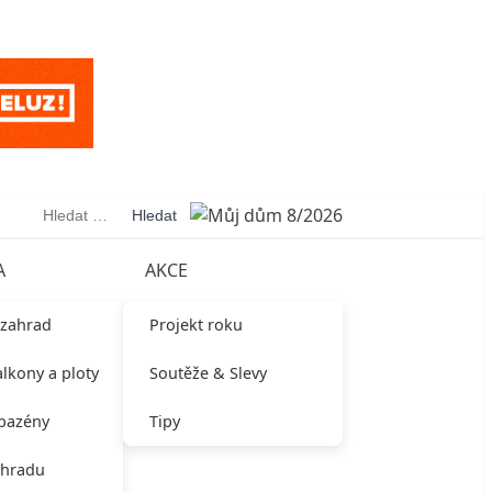
Vyhledávání
A
AKCE
 zahrad
Projekt roku
alkony a ploty
Soutěže & Slevy
 bazény
Tipy
ahradu