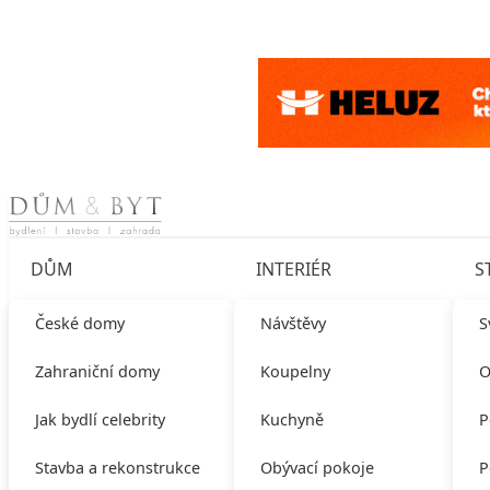
Skip to content
DŮM
INTERIÉR
S
České domy
Návštěvy
S
Zahraniční domy
Koupelny
O
Jak bydlí celebrity
Kuchyně
P
Stavba a rekonstrukce
Obývací pokoje
P