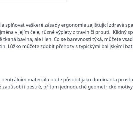
la splňovat veškeré zásady ergonomie zajišťující zdravé spa
ména v jejím čele, různé výplety z travin či proutí. Klidný sp
 tkaná bavlna, ale i len. Co se barevnosti týká, můžete vsadi
in. Lůžko můžete zdobit přehozy s typickými balijskými bat
 na neutrálním materiálu bude působit jako dominanta prosto
ě zapůsobí i pestré, přitom jednoduché geometrické motivy