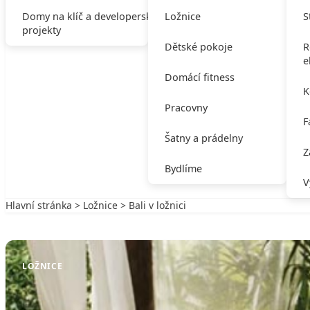
Domy na klíč a developerské
Ložnice
S
projekty
Dětské pokoje
R
e
Domácí fitness
K
Pracovny
F
Šatny a prádelny
Z
Bydlíme
V
Hlavní stránka
>
Ložnice
> Bali v ložnici
Zpět na Ložnice
LOŽNICE