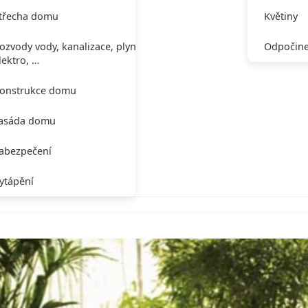
třecha domu
Květiny
ozvody vody, kanalizace, plynu,
Odpočine
lektro, …
onstrukce domu
asáda domu
abezpečení
ytápění