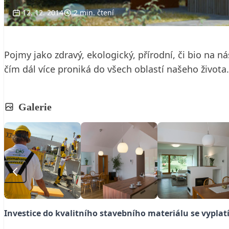
12. 12. 2014
2 min. čtení
Pojmy jako zdravý, ekologický, přírodní, či bio na n
čím dál více proniká do všech oblastí našeho života
Galerie
Investice do kvalitního stavebního materiálu se vyplat