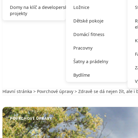
Domy na klíč a developerské
Ložnice
S
projekty
Dětské pokoje
R
e
Domácí fitness
K
Pracovny
F
Šatny a prádelny
Z
Bydlíme
V
Hlavní stránka
>
Povrchové úpravy
> Zdravě se dá nejen žít, ale i 
Zpět na Povrchové úpravy
POVRCHOVÉ ÚPRAVY