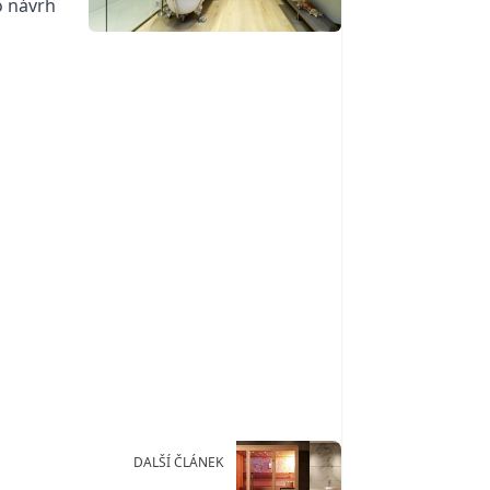
ro návrh
DALŠÍ ČLÁNEK