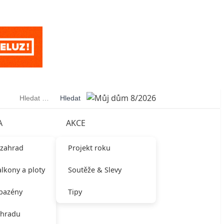
Vyhledávání
A
AKCE
 zahrad
Projekt roku
alkony a ploty
Soutěže & Slevy
 bazény
Tipy
ahradu