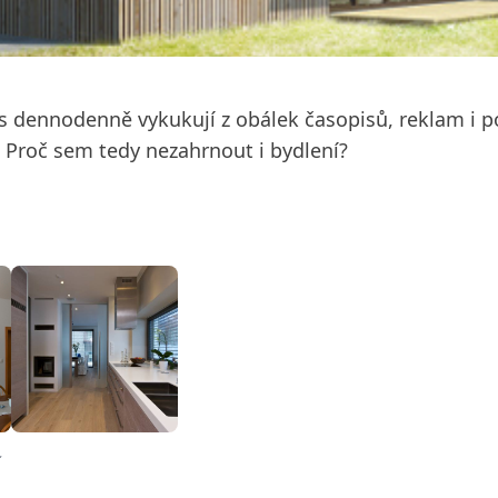
ás dennodenně vykukují z obálek časopisů, reklam i p
. Proč sem tedy nezahrnout i bydlení?
í