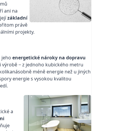
domů
ří ani na
její
základní
 přitom právě
álními projekty.
i jeho
energetické nároky na dopravu
při výrobě − z jednoho kubického metru
ěkolikanásobně méně energie než u jiných
spory energie s vysokou kvalitou
edí.
ické a
mi
aňuje