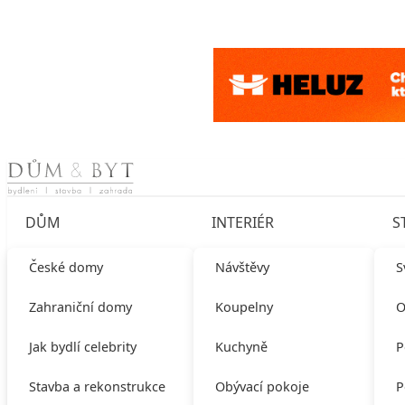
Skip to content
DŮM
INTERIÉR
S
České domy
Návštěvy
S
Zahraniční domy
Koupelny
O
Jak bydlí celebrity
Kuchyně
P
Stavba a rekonstrukce
Obývací pokoje
P