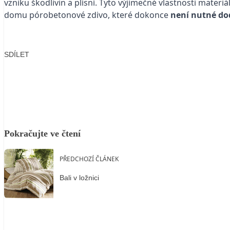
vzniku škodlivin a plísní. Tyto výjimečné vlastnosti materiá
domu pórobetonové zdivo, které dokonce
není nutné do
SDÍLET
Facebook
X
LinkedIn
Email
Pokračujte ve čtení
PŘEDCHOZÍ ČLÁNEK
Bali v ložnici