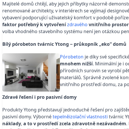
Majitelé domů chtějí, aby jejich příbytky názorně demons
renomované architekty, v interiérech se vyjímají designové
vybavení podporující uživatelský komfort v podobě poříze
faktor potřebný k vytvoření
zdravého
vnitřního prostor
volba vhodného stavebního systému není jen otázkou peně
Bílý pórobeton tvárnic Ytong − průkopník „eko“ domů
Pórobeton
je díky své specifick
mnohem nižší
. Minimální je i
přírodních surovin se vyrobí p
materiálů. Správně zvolené kon
vnitřního prostředí domu, za po
Zdravé řešení i pro pasivní domy
Produkty Ytong představují jednoduché řešení pro zajiště
pasivní domy. Výborné
tepelněizolační vlastnosti
tvárnic Y
náklady
,
a to
v prostředí zcela zdravotně nezávadném
.