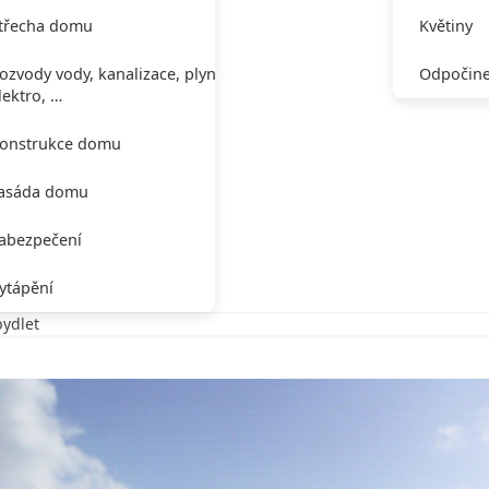
třecha domu
Květiny
ozvody vody, kanalizace, plynu,
Odpočine
lektro, …
onstrukce domu
asáda domu
abezpečení
ytápění
bydlet