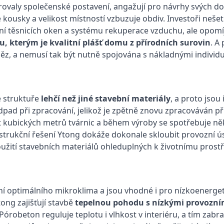
trovaly společenské postavení, angažují pro návrhy svých 
 kousky a velikost místností vzbuzuje obdiv. Investoři nešet
ní těsnicích oken a systému rekuperace vzduchu, ale opomí
u, kterým je
kvalitní plášť domu z přírodních surovin
. A
z, a nemusí tak být nutně spojována s nákladnými individu
é struktuře
lehčí než jiné stavební materiály
, a proto jsou 
 odpad při zpracování, jelikož je zpětně znovu zpracováván 
ět kubických metrů tvárnic a během výroby se spotřebuje n
strukční řešení Ytong dokáže dokonale skloubit provozní ú
užití stavebních materiálů ohleduplných k životnímu prostř
ní optimálního mikroklima a jsou vhodné i pro nízkoenerget
tong zajišťují stavbě
tepelnou pohodu s nízkými provozní
 Pórobeton reguluje teplotu i vlhkost v interiéru, a tím zabr