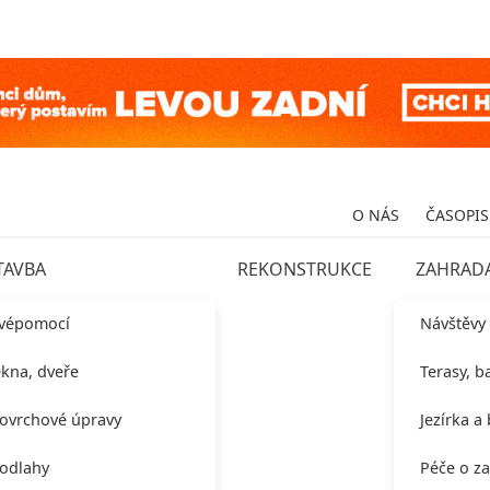
O NÁS
ČASOPIS
TAVBA
REKONSTRUKCE
ZAHRAD
vépomocí
Návštěvy
kna, dveře
Terasy, b
ovrchové úpravy
Jezírka a
odlahy
Péče o z