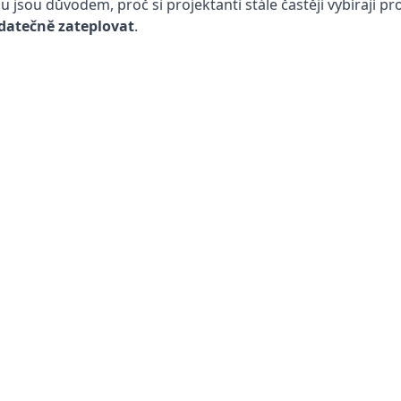
lu jsou důvodem, proč si projektanti stále častěji vybírají p
datečně zateplovat
.