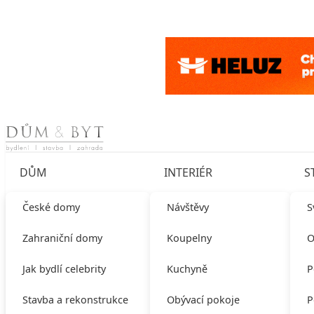
Skip to content
DŮM
INTERIÉR
S
České domy
Návštěvy
S
Zahraniční domy
Koupelny
O
Jak bydlí celebrity
Kuchyně
P
Stavba a rekonstrukce
Obývací pokoje
P