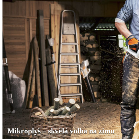
Mikroplyš – skvělá volba na zimu