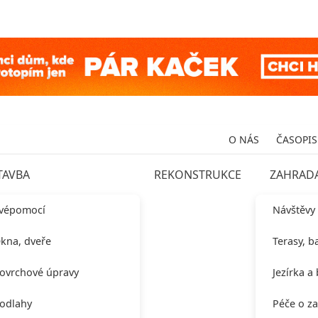
O NÁS
ČASOPIS
TAVBA
REKONSTRUKCE
ZAHRAD
vépomocí
Návštěvy
kna, dveře
Terasy, b
ovrchové úpravy
Jezírka a
odlahy
Péče o z