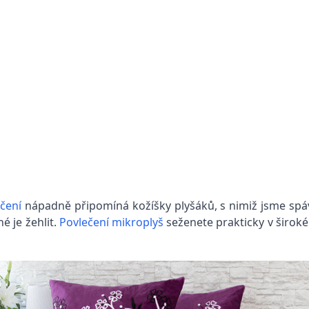
čení
nápadně připomíná kožíšky plyšáků, s nimiž jsme spáva
é je žehlit.
Povlečení mikroplyš
seženete prakticky v široké 