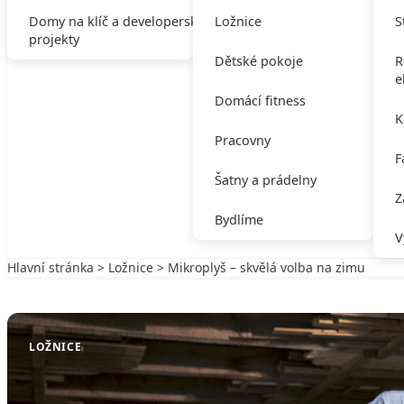
Domy na klíč a developerské
Ložnice
S
projekty
Dětské pokoje
R
e
Domácí fitness
K
Pracovny
F
Šatny a prádelny
Z
Bydlíme
V
Hlavní stránka
>
Ložnice
> Mikroplyš – skvělá volba na zimu
Zpět na Ložnice
LOŽNICE