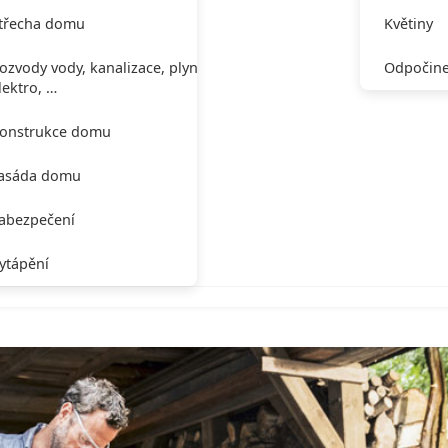
třecha domu
Květiny
ozvody vody, kanalizace, plynu,
Odpočine
lektro, …
onstrukce domu
asáda domu
abezpečení
ytápění