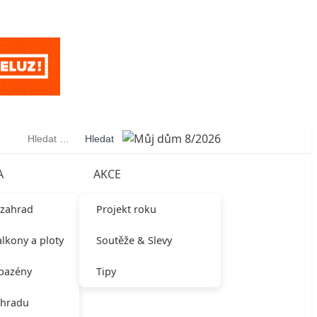
Vyhledávání
A
AKCE
 zahrad
Projekt roku
alkony a ploty
Soutěže & Slevy
 bazény
Tipy
ahradu