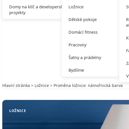
Domy na klíč a developerské
Ložnice
S
projekty
Dětské pokoje
R
e
Domácí fitness
K
Pracovny
F
Šatny a prádelny
Z
Bydlíme
V
Hlavní stránka
>
Ložnice
> Proměna ložnice: námořnická barva
Zpět na Ložnice
LOŽNICE