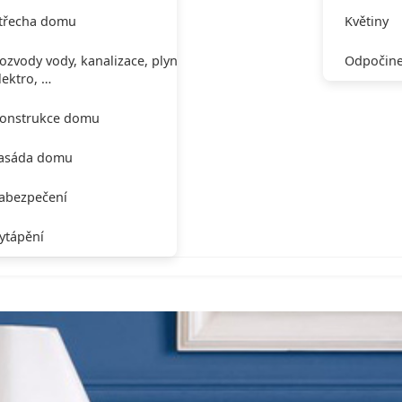
třecha domu
Květiny
ozvody vody, kanalizace, plynu,
Odpočine
lektro, …
onstrukce domu
asáda domu
abezpečení
ytápění