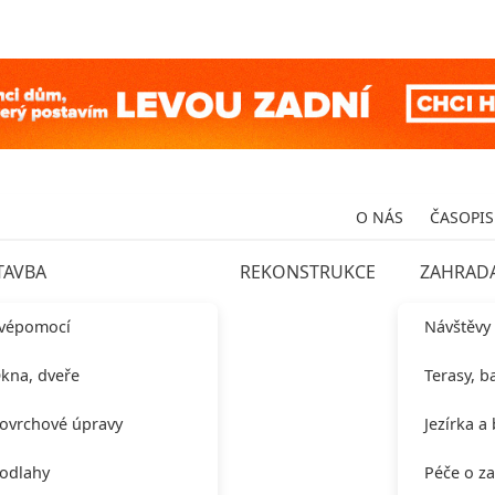
O NÁS
ČASOPIS
TAVBA
REKONSTRUKCE
ZAHRAD
vépomocí
Návštěvy
kna, dveře
Terasy, b
ovrchové úpravy
Jezírka a
odlahy
Péče o z