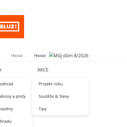
Vyhledávání
A
AKCE
 zahrad
Projekt roku
alkony a ploty
Soutěže & Slevy
 bazény
Tipy
ahradu