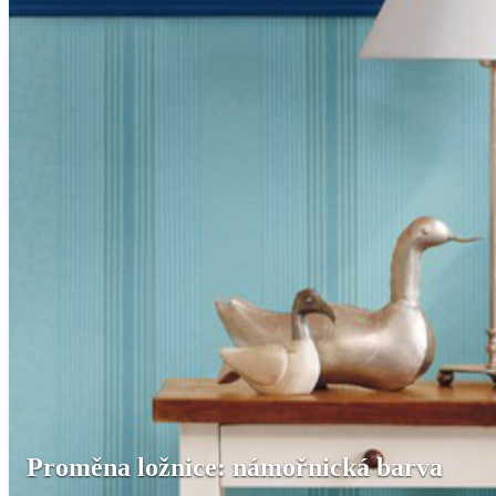
Proměna ložnice: námořnická barva