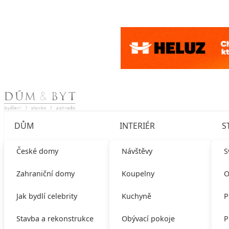
Skip to content
DŮM
INTERIÉR
S
České domy
Návštěvy
S
Zahraniční domy
Koupelny
O
Jak bydlí celebrity
Kuchyně
P
Stavba a rekonstrukce
Obývací pokoje
P