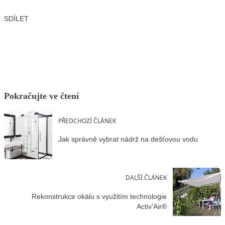
SDÍLET
Facebook
X
LinkedIn
Email
Pokračujte ve čtení
PŘEDCHOZÍ ČLÁNEK
Jak správně vybrat nádrž na dešťovou vodu
DALŠÍ ČLÁNEK
Rekonstrukce okálu s využitím technologie
Activ’Air®