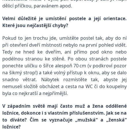
dělicí příčkou, paravánem apod.
Velmi důležité je umístění postele a její orientace.
Které jsou nejčastější chyby?
Pokud to jen trochu jde, umístěte postel tak, aby do ní
při otevření dveří místnosti nebylo na první pohled vidět.
Tedy ne hned ke dveřím, ani přímo pod okno nebo
podélnou stranou ke stěně. Po obou stranách postele
ponechte uličku o šířce alespoň 70 cm (v podkroví pozor
na šikmý strop!) a také volný přístup k oknu, aby se dalo
snadno větrat. Nábytek rozmístěte tak, abyste jej
nemuseli složitě obcházet a cesta na WC či do koupelny
byla co nejkratší a nejpřímější.
V západním světě mají často muž a žena oddělené
ložnice, dokonce i s vlastním příslušenstvím. Jak se na
to díváte? Čím se vyznačuje „mužská“ a „ženská“
ložnice?