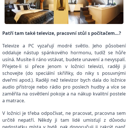
Patří tam také televize, pracovní stůl s počítačem…?
Televize a PC vyzařují modré světlo. Jeho působení
oddaluje nástup spánkového hormonu, tudíž se hůře
usíná. Musíte-li ráno vstávat, budete unavení a nevyspalí.
Přejete-li si přece jenom v ložnici televizi, raději ji
schovejte (do speciální skříňky, do niky s posuvnými
dveřmi apod.). Raději než televizor bych dala do ložnice
audio přístroje nebo rádio pro poslech hudby a více se
zaměřila na osvětlení pokoje a na nákup kvalitní postele
a matrace.
V ložnici je třeba odpočívat, ne pracovat, pracovna sem
určitě nepatří. Někdy ji tam lidé umisťují z důvodu
nedostatku místa v bytě, pak doporučuji ji zakrýt např.