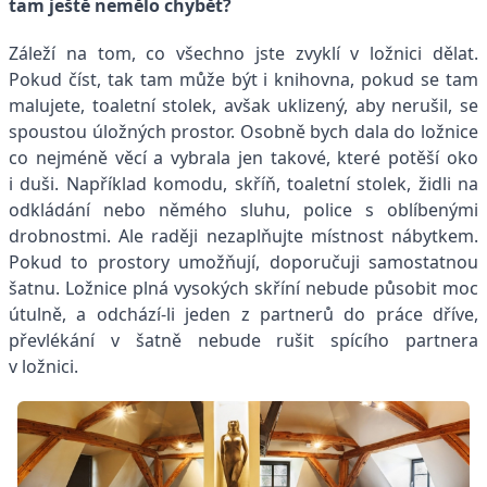
tam ještě nemělo chybět?
Záleží na tom, co všechno jste zvyklí v ložnici dělat.
Pokud číst, tak tam může být i knihovna, pokud se tam
malujete, toaletní stolek, avšak uklizený, aby nerušil, se
spoustou úložných prostor. Osobně bych dala do ložnice
co nejméně věcí a vybrala jen takové, které potěší oko
i duši. Například komodu, skříň, toaletní stolek, židli na
odkládání nebo němého sluhu, police s oblíbenými
drobnostmi. Ale raději nezaplňujte místnost nábytkem.
Pokud to prostory umožňují, doporučuji samostatnou
šatnu. Ložnice plná vysokých skříní nebude působit moc
útulně, a odchází-li jeden z partnerů do práce dříve,
převlékání v šatně nebude rušit spícího partnera
v ložnici.