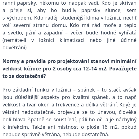
ranní paprsky, někomu to naopak vadí. Kdo je skřivan
a přeje si, aby ho budily paprsky slunce, sem
s východem. Kdo raději studenější klima v ložnici, nechť
volí severní stranu domu. Kdo má rád moře a teplo
a světlo, jižní a západní – večer bude hodně vyhřátá
(nemáte-li v ložnici klimatizaci nebo jiné účinné
odvětrání).
Normy a pravidla pro projektování stanoví minimální
velikost ložnice pro 2 osoby cca 12–14 m2. Považujete
to za dostatečné?
Pro základní funkci v ložnici – spánek – to stačí, avšak
jsou důležitější aspekty pro kvalitní spánek, a to např.
velikost a tvar oken a frekvence a délka větrání. Když je
větrání nedostatečné, projevuje se to únavou, člověka
bolí hlava, špatně se soustředí, pálí ho oči a je náchylný
k infekcím. Takže ani místnost o ploše 16 m2, pokud
nebude správně větrána, nebude dostatečná.