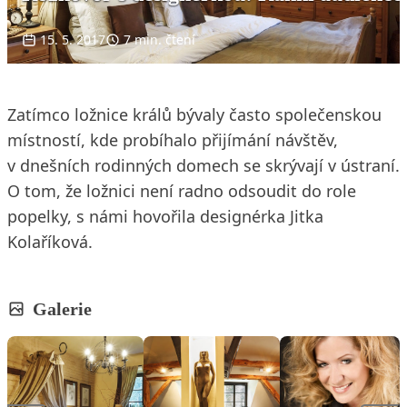
15. 5. 2017
7 min. čtení
Zatímco ložnice králů bývaly často společenskou
místností, kde probíhalo přijímání návštěv,
v dnešních rodinných domech se skrývají v ústraní.
O tom, že ložnici není radno odsoudit do role
popelky, s námi hovořila designérka Jitka
Kolaříková.
Galerie