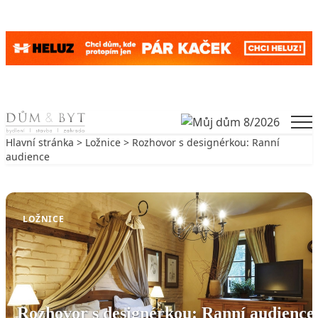
Skip to content
Men
Hlavní stránka
>
Ložnice
> Rozhovor s designérkou: Ranní
audience
Zpět na Ložnice
LOŽNICE
Rozhovor s designérkou: Ranní audience