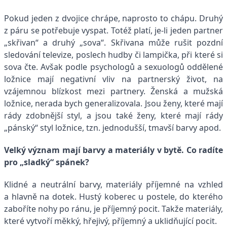
Pokud jeden z dvojice chrápe, naprosto to chápu. Druhý
z páru se potřebuje vyspat. Totéž platí, je-li jeden partner
„skřivan“ a druhý „sova“. Skřivana může rušit pozdní
sledování televize, poslech hudby či lampička, při které si
sova čte. Avšak podle psychologů a sexuologů oddělené
ložnice mají negativní vliv na partnerský život, na
vzájemnou blízkost mezi partnery. Ženská a mužská
ložnice, nerada bych generalizovala. Jsou ženy, které mají
rády zdobnější styl, a jsou také ženy, které mají rády
„pánský“ styl ložnice, tzn. jednodušší, tmavší barvy apod.
Velký význam mají barvy a materiály v bytě. Co radíte
pro „sladký“ spánek?
Klidné a neutrální barvy, materiály příjemné na vzhled
a hlavně na dotek. Hustý koberec u postele, do kterého
zaboříte nohy po ránu, je příjemný pocit. Takže materiály,
které vytvoří měkký, hřejivý, příjemný a uklidňující pocit.