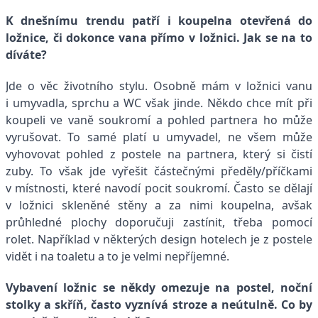
K dnešnímu trendu patří i koupelna otevřená do
ložnice, či dokonce vana přímo v ložnici. Jak se na to
díváte?
Jde o věc životního stylu. Osobně mám v ložnici vanu
i umyvadla, sprchu a WC však jinde. Někdo chce mít při
koupeli ve vaně soukromí a pohled partnera ho může
vyrušovat. To samé platí u umyvadel, ne všem může
vyhovovat pohled z postele na partnera, který si čistí
zuby. To však jde vyřešit částečnými předěly/příčkami
v místnosti, které navodí pocit soukromí. Často se dělají
v ložnici skleněné stěny a za nimi koupelna, avšak
průhledné plochy doporučuji zastínit, třeba pomocí
rolet. Například v některých design hotelech je z postele
vidět i na toaletu a to je velmi nepříjemné.
Vybavení ložnic se někdy omezuje na postel, noční
stolky a skříň, často vyznívá stroze a neútulně. Co by