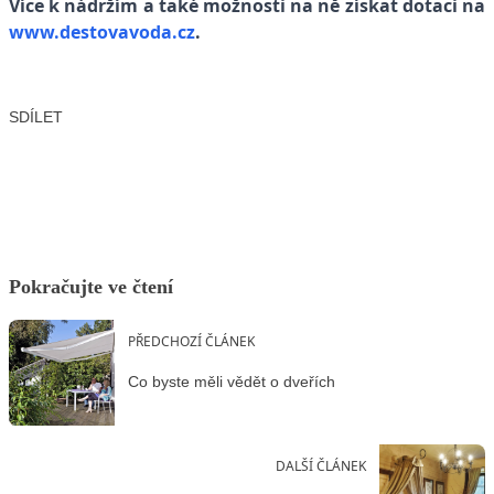
Více k nádržím a také možnosti na ně získat dotaci na
www.destovavoda.cz
.
SDÍLET
Facebook
X
LinkedIn
Email
Pokračujte ve čtení
PŘEDCHOZÍ ČLÁNEK
Co byste měli vědět o dveřích
DALŠÍ ČLÁNEK