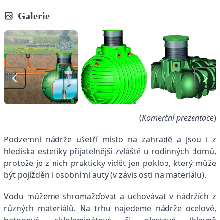
Galerie
(
Komerční prezentace
)
Podzemní nádrže ušetří místo na zahradě a jsou i z
hlediska estetiky přijatelnější zvláště u rodinných domů,
protože je z nich prakticky vidět jen poklop, který může
být pojížděn i osobními auty (v závislosti na materiálu).
Vodu můžeme shromažďovat a uchovávat v nádržích z
různých materiálů. Na trhu najedeme nádrže ocelové,
betonové, sklolaminátové či plastové (hlavně