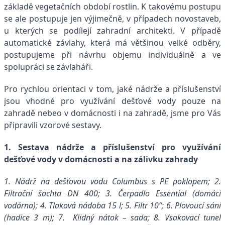
základě vegetačních období rostlin. K takovému postupu
se ale postupuje jen výjimečně, v případech novostaveb,
u kterých se podílejí zahradní architekti. V případě
automatické závlahy, která má většinou velké odběry,
postupujeme při návrhu objemu individuálně a ve
spolupráci se závlaháři.
Pro rychlou orientaci v tom, jaké nádrže a příslušenství
jsou vhodné pro využívání dešťové vody pouze na
zahradě nebeo v domácnosti i na zahradě, jsme pro Vás
připravili vzorové sestavy.
1. Sestava nádrže a příslušenství pro využívání
dešťové vody v domácnosti a na zálivku zahrady
1. N
ádrž na dešťovou vodu
Columbus s PE poklopem;
2.
F
iltrační šachta DN 400;
3. Č
erpadlo Essential (domácí
vodárna);
4. T
laková nádoba 15 l;
5. F
iltr 10‘‘;
6. P
lovoucí sání
(hadice 3 m);
7. K
lidný nátok – sada;
8. V
sakovací tunel