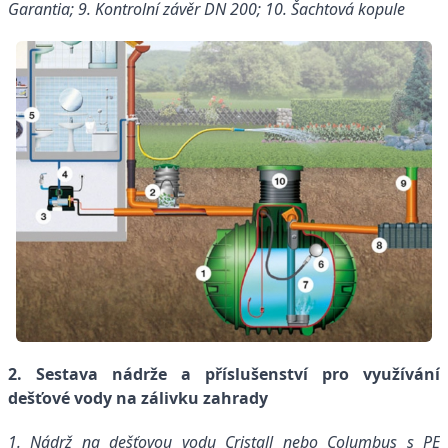
Garantia;
9. K
ontrolní závěr DN 200;
10. Š
achtová kopule
2. Sestava nádrže a příslušenství pro využívání
dešťové vody na zálivku zahrady
1. N
ádrž na dešťovou vodu Cristall nebo Columbus s PE