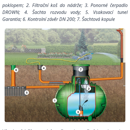
poklopem;
2. F
iltrační koš do nádrže;
3.
Ponorné čerpadlo
DROWN;
4. Š
achta rozvodu vody; 5. V
sakovací tunel
Garantia;
6. K
ontrolní závěr DN 200;
7. Š
achtová kopule