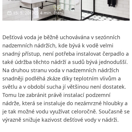
15. 5. 2017
4 min. čtení
Dešťová voda je běžně uchovávána v sezónních
nadzemních nádržích, kde bývá k vodě velmi
snadný přístup, není potřeba instalovat čerpadlo a
také údržba těchto nádrží a sudů bývá jednodušší.
Na druhou stranu voda v nadzemních nádržích
snadněji podléhá zkáze díky teplotním vlivům a
světlu a v období sucha jí většinou není dostatek.
Tomu lze zabránit právě instalací podzemní
nádrže, která se instaluje do nezámrzné hloubky a
je tak možné vodu využívat celoročně. Současně se
výrazně snižuje kazivost dešťové vody v nádrži.