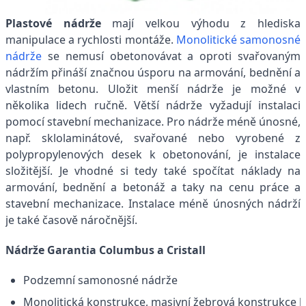
Plastové nádrže
mají velkou výhodu z hlediska
manipulace a rychlosti montáže.
Monolitické samonosné
nádrže
se nemusí obetonovávat a oproti svařovaným
nádržím přináší značnou úsporu na armování, bednění a
vlastním betonu. Uložit menší nádrže je možné v
několika lidech ručně. Větší nádrže vyžadují instalaci
pomocí stavební mechanizace. Pro nádrže méně únosné,
např. sklolaminátové, svařované nebo vyrobené z
polypropylenových desek k obetonování, je instalace
složitější. Je vhodné si tedy také spočítat náklady na
armování, bednění a betonáž a taky na cenu práce a
stavební mechanizace. Instalace méně únosných nádrží
je také časově náročnější.
Nádrže Garantia Columbus a Cristall
Podzemní samonosné nádrže
Monolitická konstrukce, masivní žebrová konstrukce 