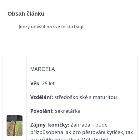
Obsah článku
Jímky umístil na své místo bagr
MARCELA
Věk
: 25 let
Vzdělání:
středoškolské s maturitou
Povolání:
sekretářka
Zájmy, koníčky:
Zahrada – bude
přizpůsobena jak pro pěstování kytiček, tak
pro užitkové rostliny. Měla by být