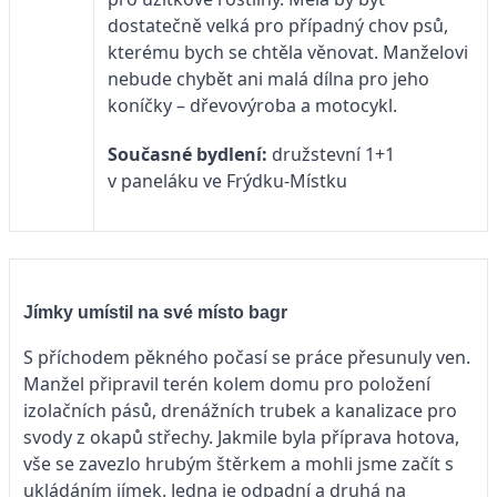
dostatečně velká pro případný chov psů,
kterému bych se chtěla věnovat. Manželovi
nebude chybět ani malá dílna pro jeho
koníčky – dřevovýroba a motocykl.
Současné bydlení:
družstevní 1+1
v paneláku ve Frýdku-Místku
Jímky umístil na své místo bagr
S příchodem pěkného počasí se práce přesunuly ven.
Manžel připravil terén kolem domu pro položení
izolačních pásů, drenážních trubek a kanalizace pro
svody z okapů střechy. Jakmile byla příprava hotova,
vše se zavezlo hrubým štěrkem a mohli jsme začít s
ukládáním jímek. Jedna je odpadní a druhá na