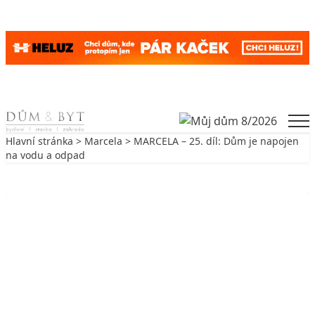
Skip to content
Men
Hlavní stránka
>
Marcela
> MARCELA – 25. díl: Dům je napojen
na vodu a odpad
Zpět na Marcela
MARCELA
MARCELA – 25. díl: Dům je
napojen na vodu a odpad
15. 4. 2011
3 min. čtení