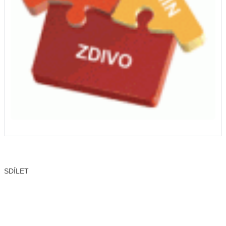
SDÍLET
Facebook
X
LinkedIn
Email