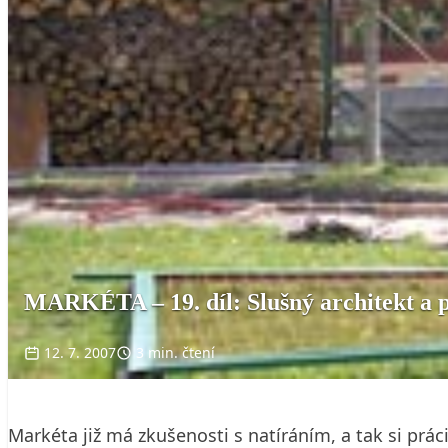
MARKÉTA – 19. díl: Slušný architekt a 
12. 7. 2007
3 min. čtení
Markéta již má zkušenosti s natíráním, a tak si prá