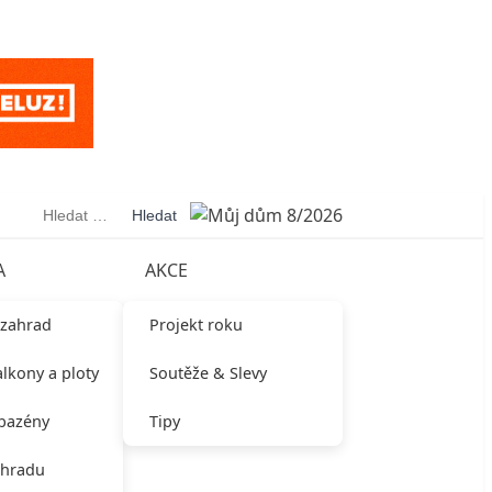
Vyhledávání
A
AKCE
 zahrad
Projekt roku
alkony a ploty
Soutěže & Slevy
 bazény
Tipy
ahradu