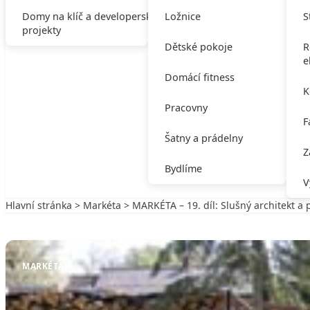
Domy na klíč a developerské
Ložnice
S
projekty
Dětské pokoje
R
e
Domácí fitness
K
Pracovny
F
Šatny a prádelny
Z
Bydlíme
V
Hlavní stránka
>
Markéta
> MARKÉTA – 19. díl: Slušný architekt a
Zpět na Markéta
MARKÉTA