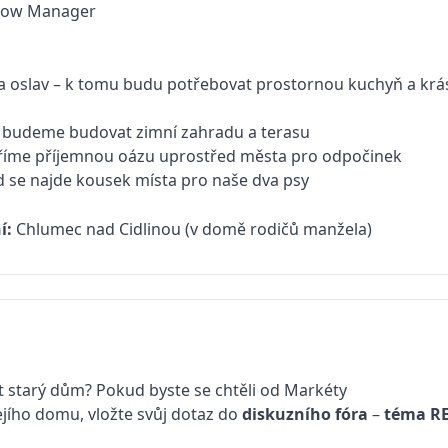
low Manager
ava oslav – k tomu budu potřebovat prostornou kuchyň a kr
ně budeme budovat zimní zahradu a terasu
oříme příjemnou oázu uprostřed města pro odpočinek
ad se najde kousek místa pro naše dva psy
í:
Chlumec nad Cidlinou (v domě rodičů manžela)
t starý dům? Pokud byste se chtěli od Markéty
ejího domu, vložte svůj dotaz do
diskuzního fóra
–
téma
R