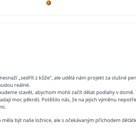
esnaží „sedřít z kůže“, ale udělá nám projekt za slušné pen
budou reálné.
y budeme stavět, abychom mohli začít dělat podlahy v domě.
adají moc pěkně). Potěšilo nás, že na jejich výměnu nepot
ími.
o měla být naše ložnice, ale s očekávaným příchodem děťátka