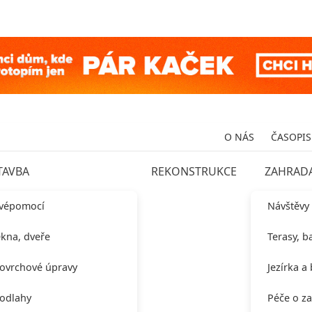
O NÁS
ČASOPIS
TAVBA
REKONSTRUKCE
ZAHRAD
vépomocí
Návštěvy
kna, dveře
Terasy, b
ovrchové úpravy
Jezírka a
odlahy
Péče o z