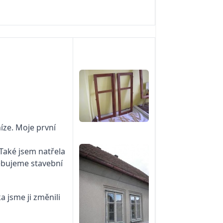
íze. Moje první
 Také jsem natřela
řebujeme stavební
 jsme ji změnili