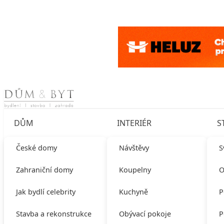
Skip to content
DŮM
INTERIÉR
S
České domy
Návštěvy
S
Zahraniční domy
Koupelny
O
Jak bydlí celebrity
Kuchyně
P
Stavba a rekonstrukce
Obývací pokoje
P