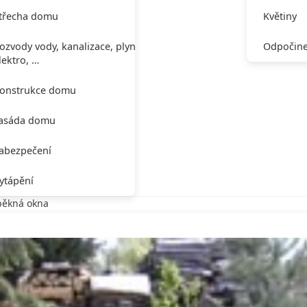
třecha domu
Květiny
ozvody vody, kanalizace, plynu,
Odpočine
lektro, …
onstrukce domu
asáda domu
abezpečení
ytápění
 pěkná okna