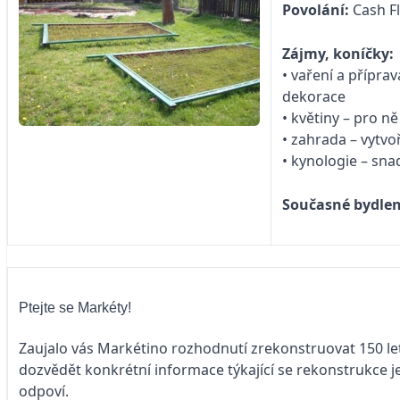
Povolání:
Cash F
Zájmy, koníčky:
• vaření a přípr
dekorace
• květiny – pro 
• zahrada – vytv
• kynologie – sn
Současné bydlen
Ptejte se Markéty!
Zaujalo vás Markétino rozhodnutí zrekonstruovat 150 le
dozvědět konkrétní informace týkající se rekonstrukce j
odpoví.