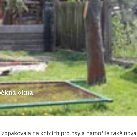
pěkná okna
ci zopakovala na kotcích pro psy a namořila také nov