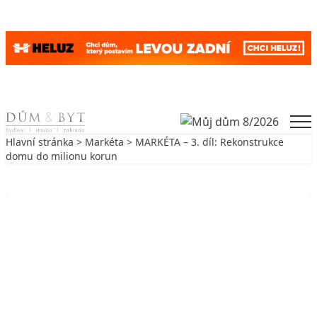
Skip to content
Men
Hlavní stránka
>
Markéta
> MARKÉTA – 3. díl: Rekonstrukce
domu do milionu korun
Zpět na Markéta
MARKÉTA
MARKÉTA – 3. díl: Rekonstrukce
domu do milionu korun
23. 11. 2006
3 min. čtení