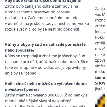
Kdy bude rekonstrukce domu zahájena?
Zatím bylo zahájeno čištění zahrady a na
Zaujal
domě začneme pracovat po zapsání
vás Ma
do katastru. Začneme sundáním omítek
rozho
v domě. Zima je skoro tady a nechceme venku
zrekon
rozdělávat nic, co by se nestihlo dokončit.
let st
Pokud 
chtěli
Kůlny a obytný sud na zahradě ponecháte,
dozvěd
nebo zbouráte?
na kte
Kůlny se rozpadají a zboříme je všechny. Sud
zpověd
necháme pro děti, ať už naše nebo hostů. Sice
vložte
také není úplně v pořádku, ale je opravitelný,
disku
aniž by se rozpadl.
téma
SHOW
Kolik chceš nebo můžeš do vylepšení domu
jistě 
investovat peněz?
Zatím máme schváleno 300 000 Kč od banky a
máme také nějaké vlastní naspořené
prostředky. Celkem by rekonstrukce neměla