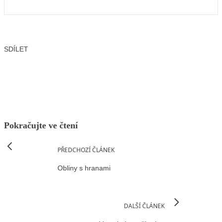
SDÍLET
Facebook
X
LinkedIn
Email
Pokračujte ve čtení
PŘEDCHOZÍ ČLÁNEK
Obliny s hranami
DALŠÍ ČLÁNEK