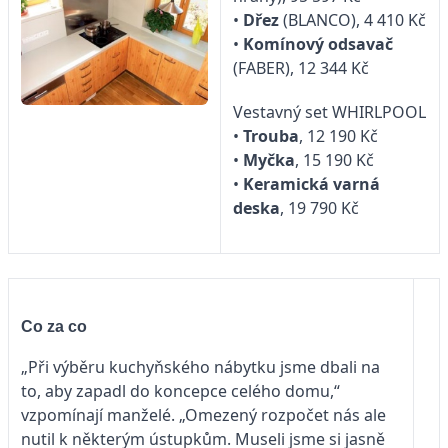
•
Dřez
(BLANCO), 4 410 Kč
•
Komínový odsavač
(FABER), 12 344 Kč
Vestavný set WHIRLPOOL
•
Trouba
, 12 190 Kč
•
Myčka
, 15 190 Kč
•
Keramická varná
deska
, 19 790 Kč
Co za co
„Při výběru kuchyňského nábytku jsme dbali na
to, aby zapadl do koncepce celého domu,“
vzpomínají manželé. „Omezený rozpočet nás ale
nutil k některým ústupkům. Museli jsme si jasně