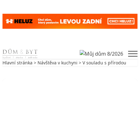
Skip to content
Men
Hlavní stránka
>
Návštěva v kuchyni
> V souladu s přírodou
Zpět na Návštěva v kuchyni
NÁVŠTĚVA V KUCHYNI
V souladu s přírodou
23. 11. 2006
4 min. čtení