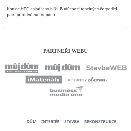
Koniec HFC chladív sa blíži. Budúcnosť tepelných čerpadiel
patrí prírodnému propánu
PARTNEŘI WEBU
DŮM
INTERIÉR
STAVBA
REKONSTRUKCE