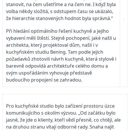
stanovit, na čem ušetříme a na čem ne. I když byla
volba někdy složitá, s odstupem času se ukázalo,
že hierarchie stanovených hodnot byla správná.“
Při hledání optimálního řešení kuchyně a jejího
vybavení měli štěstí. Stejně pochopení, jaké našli u
architekta, který projektoval dům, našli i v
kuchyňském studiu Bening. Tam podle jejich
požadavků zhotovili návrh kuchyně, která stylově i
barevně odpovídá architektuře celého domu a
svým uspořádáním vyhovuje představě
budoucího propojení se zahradou.
Pro kuchyňské studio bylo zařízení prostoru úzce
komunikujícího s okolím výzvou. „Od začátku bylo
jasné, že jde o klienty, kteří vědí přesně, co chtějí, ale
na druhou stranu vítají odborné rady. Snaha najít