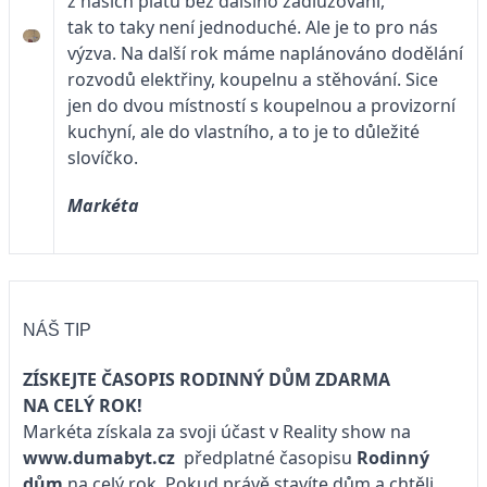
z našich platů bez dalšího zadlužování,
tak to taky není jednoduché. Ale je to pro nás
výzva. Na další rok máme naplánováno dodělání
rozvodů elektřiny, koupelnu a stěhování. Sice
jen do dvou místností s koupelnou a provizorní
kuchyní, ale do vlastního, a to je to důležité
slovíčko.
Markéta
NÁŠ TIP
ZÍSKEJTE ČASOPIS RODINNÝ DŮM ZDARMA
NA CELÝ ROK!
Markéta získala za svoji účast v Reality show na
www.dumabyt.cz
předplatné časopisu
Rodinný
dům
na celý rok. Pokud právě stavíte dům a chtěli