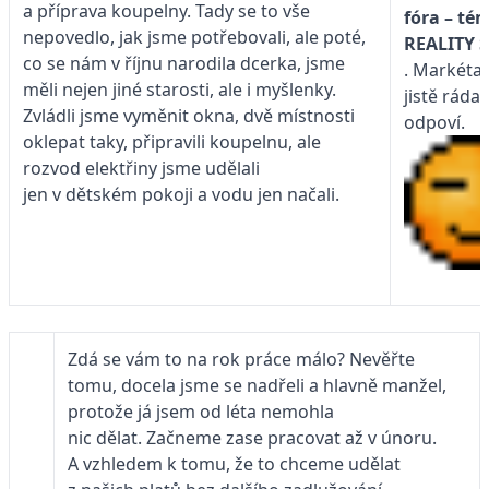
a příprava koupelny. Tady se to vše
fóra – té
nepovedlo, jak jsme potřebovali, ale poté,
REALITY
co se nám v říjnu narodila dcerka, jsme
. Markéta
měli nejen jiné starosti, ale i myšlenky.
jistě ráda
Zvládli jsme vyměnit okna, dvě místnosti
odpoví.
oklepat taky, připravili koupelnu, ale
rozvod elektřiny jsme udělali
jen v dětském pokoji a vodu jen načali.
Zdá se vám to na rok práce málo? Nevěřte
tomu, docela jsme se nadřeli a hlavně manžel,
protože já jsem od léta nemohla
nic dělat. Začneme zase pracovat až v únoru.
A vzhledem k tomu, že to chceme udělat