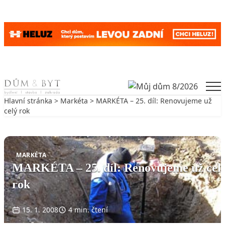
Skip to content
Men
Hlavní stránka
>
Markéta
> MARKÉTA – 25. díl: Renovujeme už
celý rok
Zpět na Markéta
MARKÉTA
MARKÉTA – 25. díl: Renovujeme už cel
rok
15. 1. 2008
4 min. čtení