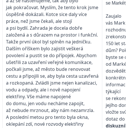
a až se nastěhujeme, tak aby bylo
se Markéty
jak pokračovat. Myslím, že tento krok jsme
úspěšně dokázali. Kotce sice daly více
Zaujalo
práce, než jsme čekali, ale stojí
vás Marké
a psi bydlí. Zahrada je docela dobře
rozhodnut
založená a s důrazem na prostor i funkční.
zrekonstr
Takže první úkol byl splněn na jedničku.
150 let sta
Dalším oříškem bylo zajistit veškerá
dům? Pok
povolení a pustit se do přípojek. Abychom
byste se c
ušetřili za uzavření veřejné komunikace,
od Marké
počkali jsme, až město bude renovovat
dozvědět
cestu a připojili se, aby byla cesta uzavřená
konkrétní
a rozkopaná. Zvládli jsme nejen kanalizaci,
informace
vodu a odpady, ale i nově napojení
týkající
elektřiny. Vše máme napojené
se rekons
do domu, jen vodu necháme zapojit,
jejího do
až nebude mrznout, aby nám nezamrzla.
vložte svů
A poslední metou pro tento byla okna,
dotaz do
oklepání zdí, nové rozvody elektřiny
diskuzní