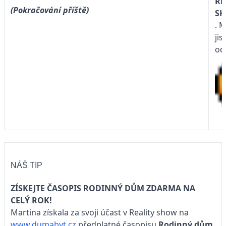
RE
(Pokračování příště)
S
. 
jis
od
NÁŠ TIP
ZÍSKEJTE ČASOPIS RODINNÝ DŮM ZDARMA NA
CELÝ ROK!
Martina získala za svoji účast v Reality show na
www.dumabyt.cz
předplatné časopisu
Rodinný dům