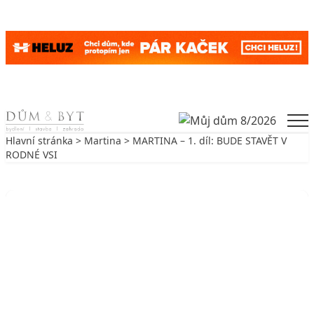
Skip to content
Men
Hlavní stránka
>
Martina
> MARTINA – 1. díl: BUDE STAVĚT V
RODNÉ VSI
Zpět na Martina
MARTINA
MARTINA – 1. díl: BUDE STAVĚT
V RODNÉ VSI
7. 4. 2009
3 min. čtení