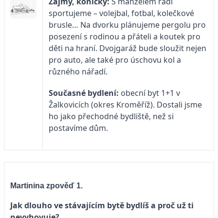
Zájmy, koníčky:
S manželem rádi
sportujeme – volejbal, fotbal, kolečkové
brusle… Na dvorku plánujeme pergolu pro
posezení s rodinou a přáteli a koutek pro
děti na hraní. Dvojgaráž bude sloužit nejen
pro auto, ale také pro úschovu kol a
různého nářadí.
Současné bydlení:
obecní byt 1+1 v
Žalkovicích (okres Kroměříž). Dostali jsme
ho jako přechodné bydliště, než si
postavíme dům.
Martinina zpověď 1.
Jak dlouho ve stávajícím bytě bydlíš a proč už ti
nevyhovuje?