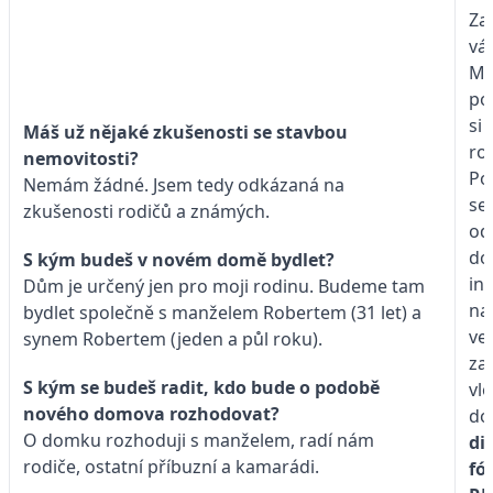
Za
vá
Ma
po
si 
Máš už nějaké zkušenosti se stavbou
ro
nemovitosti?
Po
Nemám žádné. Jsem tedy odkázaná na
se 
zkušenosti rodičů a známých.
od
do
S kým budeš v novém domě bydlet?
in
Dům je určený jen pro moji rodinu. Budeme tam
na
bydlet společně s manželem Robertem (31 let) a
ve
synem Robertem (jeden a půl roku).
za
S kým se budeš radit, kdo bude o podobě
vlo
nového domova rozhodovat?
do
O domku rozhoduji s manželem, radí nám
di
rodiče, ostatní příbuzní a kamarádi.
fó