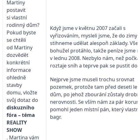
Martiny
postavit
si vlastní
rodinný dům?
Když jsme v květnu 2007 začali s
Pokud byste
vyřizováním, mysleli jsme, že do zimy
se chtěli
stihneme udělat alespoň základy. Vše 
od Martiny
bohužel protáhlo, takže peníze jsme m
dozvědět
v lednu 2008. Nezbylo nám, než počka
konkrétní
roztaje sníh a teprve pak se pustit do 
informace
ohledně
Nejprve jsme museli trochu srovnat
stavby
pozemek, protože tam před deseti lety
domu, vložte
dům, po jehož zbourání zůstaly drob
svůj dotaz do
nerovnosti. Se vším nám za pár korun
diskuzního
pomohl jeden místní pán, který vlastní
fóra – téma
bagr.
REALITY
SHOW
. Martina vám