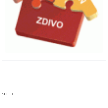
SDÍLET
Facebook
X
LinkedIn
Email