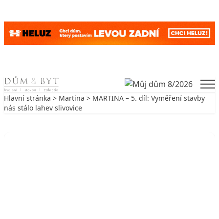
Skip to content
Men
Hlavní stránka
>
Martina
> MARTINA – 5. díl: Vyměření stavby
nás stálo lahev slivovice
Zpět na Martina
MARTINA
MARTINA – 5. díl: Vyměření stavby
nás stálo lahev slivovice
4. 7. 2009
4 min. čtení