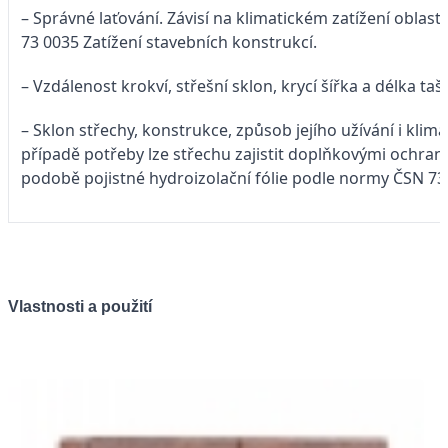
– Správné laťování. Závisí na klimatickém zatížení oblas
73 0035 Zatížení stavebních konstrukcí.
– Vzdálenost krokví, střešní sklon, krycí šířka a délka taš
– Sklon střechy, konstrukce, způsob jejího užívání i klim
případě potřeby lze střechu zajistit doplňkovými ochra
podobě pojistné hydroizolační fólie podle normy ČSN 73
Vlastnosti a použití