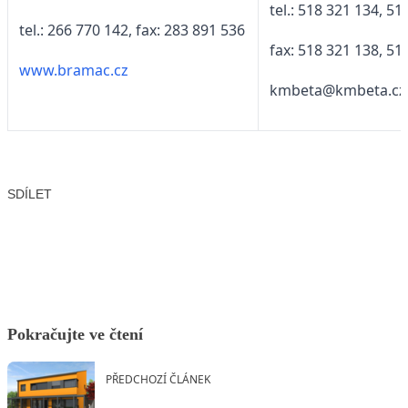
tel.: 518 321 134, 51
tel.: 266 770 142, fax: 283 891 536
fax: 518 321 138, 51
www.bramac.cz
kmbeta@kmbeta.cz
SDÍLET
Facebook
X
LinkedIn
Email
Pokračujte ve čtení
PŘEDCHOZÍ ČLÁNEK