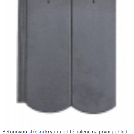
Betonovou
střešní
krytinu od té pálené na první pohled