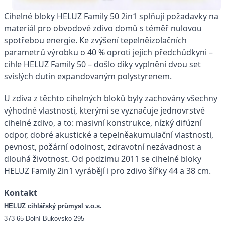
Cihelné bloky HELUZ Family 50 2in1 splňují požadavky na
materiál pro obvodové zdivo domů s téměř nulovou
spotřebou energie. Ke zvýšení tepelněizolačních
parametrů výrobku o 40 % oproti jejich předchůdkyni –
cihle HELUZ Family 50 – došlo díky vyplnění dvou set
svislých dutin expandovaným polystyrenem.
U zdiva z těchto cihelných bloků byly zachovány všechny
výhodné vlastnosti, kterými se vyznačuje jednovrstvé
cihelné zdivo, a to: masivní konstrukce, nízký difúzní
odpor, dobré akustické a tepelněakumulační vlastnosti,
pevnost, požární odolnost, zdravotní nezávadnost a
dlouhá životnost. Od podzimu 2011 se cihelné bloky
HELUZ Family 2in1 vyrábějí i pro zdivo šířky 44 a 38 cm.
Kontakt
HELUZ
cihlářský průmysl v.o.s.
373 65 Dolní Bukovsko 295