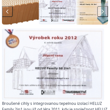
Broušené cihly s integrovanou tepelnou izolací HELUZ
Family 2in1 jsou již od léta 2011, kdy je společnost HELUZ