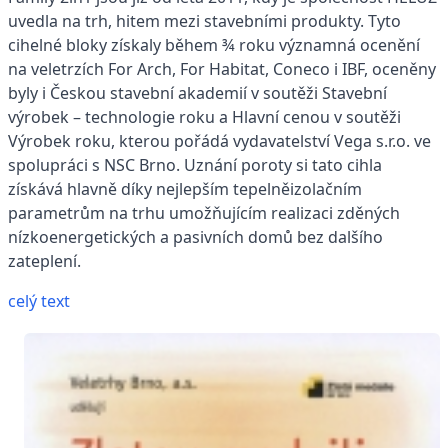
uvedla na trh, hitem mezi stavebními produkty. Tyto
cihelné bloky získaly během ¾ roku významná ocenění
na veletrzích For Arch, For Habitat, Coneco i IBF, oceněny
byly i Českou stavební akademií v soutěži Stavební
výrobek – technologie roku a Hlavní cenou v soutěži
Výrobek roku, kterou pořádá vydavatelství Vega s.r.o. ve
spolupráci s NSC Brno. Uznání poroty si tato cihla
získává hlavně díky nejlepším tepelněizolačním
parametrům na trhu umožňujícím realizaci zděných
nízkoenergetických a pasivních domů bez dalšího
zateplení.
celý text