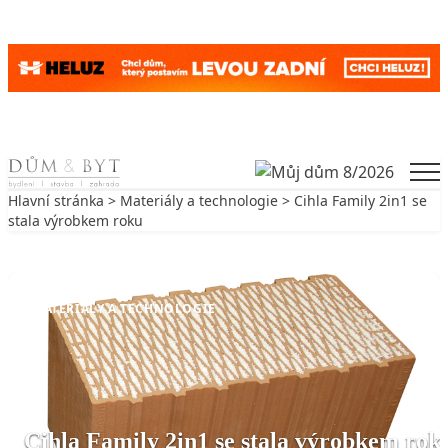
Skip to content
Men
Hlavní stránka
>
Materiály a technologie
> Cihla Family 2in1 se
stala výrobkem roku
Zpět na Materiály a technologie
MATERIÁLY A TECHNOLOGIE
Cihla Family 2in1 se stala výrobkem rok