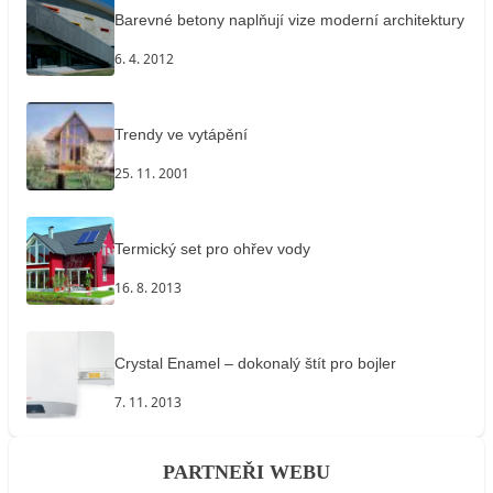
Barevné betony naplňují vize moderní architektury
6. 4. 2012
Trendy ve vytápění
25. 11. 2001
Termický set pro ohřev vody
16. 8. 2013
Crystal Enamel – dokonalý štít pro bojler
7. 11. 2013
PARTNEŘI WEBU