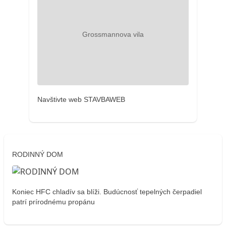
Navštivte web STAVBAWEB
RODINNÝ DOM
Koniec HFC chladív sa blíži. Budúcnosť tepelných čerpadiel
patrí prírodnému propánu