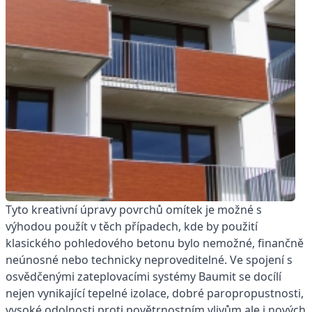
Tyto kreativní úpravy povrchů omítek je možné s
výhodou použít v těch případech, kde by použití
klasického pohledového betonu bylo nemožné, finančně
neúnosné nebo technicky neproveditelné. Ve spojení s
osvědčenými zateplovacími systémy Baumit se docílí
nejen vynikající tepelné izolace, dobré paropropustnosti,
vysoké odolnosti proti povětrnostním vlivům ale i nových