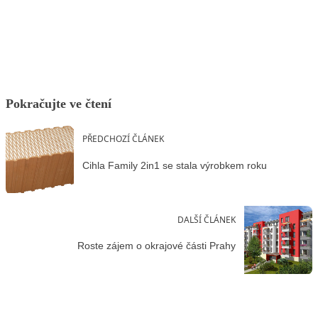
Facebook
X
LinkedIn
Email
Pokračujte ve čtení
PŘEDCHOZÍ ČLÁNEK
Cihla Family 2in1 se stala výrobkem roku
DALŠÍ ČLÁNEK
Roste zájem o okrajové části Prahy