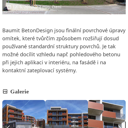
17. 5. 2012
2 min. čtení
Baumit BetonDesign jsou finální povrchové úpravy
omítek, které tvůrčím způsobem rozšiřují dosud
používané standardní struktury povrchů. Je tak
možné docílit vzhledu např. pohledového betonu
při jejich aplikaci v interiéru, na fasádě i na
kontaktní zateplovací systémy.
Galerie