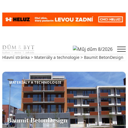
Skip to content
Men
Hlavní stránka
>
Materiály a technologie
> Baumit BetonDesign
Zpět na Materiály a technologie
MATERIÁLY A TECHNOLOGIE
Baumit BetonDesign