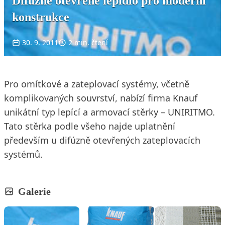
Difúzně otevřené lepidlo pro moderní
konstrukce
30. 9. 2011
2 min. čtení
Pro omítkové a zateplovací systémy, včetně
komplikovaných souvrství, nabízí firma Knauf
unikátní typ lepící a armovací stěrky – UNIRITMO.
Tato stěrka podle všeho najde uplatnění
především u difúzně otevřených zateplovacích
systémů.
Galerie