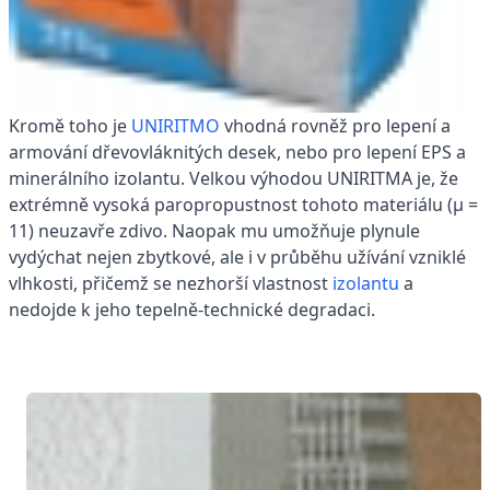
Kromě toho je
UNIRITMO
vhodná rovněž pro lepení a
armování dřevovláknitých desek, nebo pro lepení EPS a
minerálního izolantu. Velkou výhodou UNIRITMA je, že
extrémně vysoká paropropustnost tohoto materiálu (µ =
11) neuzavře zdivo. Naopak mu umožňuje plynule
vydýchat nejen zbytkové, ale i v průběhu užívání vzniklé
vlhkosti, přičemž se nezhorší vlastnost
izolantu
a
nedojde k jeho tepelně-technické degradaci.