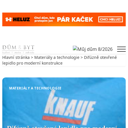
Skip to content
Men
Hlavní stránka
>
Materiály a technologie
> Difúzně otevřené
lepidlo pro moderní konstrukce
Zpět na Materiály a technologie
MATERIÁLY A TECHNOLOGIE