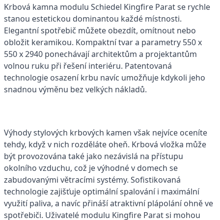
Krbová kamna modulu Schiedel Kingfire Parat se rychle
stanou estetickou dominantou každé místnosti.
Elegantní spotřebič můžete obezdít, omítnout nebo
obložit keramikou. Kompaktní tvar a parametry 550 x
550 x 2940 ponechávají architektům a projektantům
volnou ruku při řešení interiéru. Patentovaná
technologie osazení krbu navíc umožňuje kdykoli jeho
snadnou výměnu bez velkých nákladů.
Výhody stylových krbových kamen však nejvíce oceníte
tehdy, když v nich rozděláte oheň. Krbová vložka může
být provozována také jako nezávislá na přístupu
okolního vzduchu, což je výhodné v domech se
zabudovanými větracími systémy. Sofistikovaná
technologie zajišťuje optimální spalování i maximální
využití paliva, a navíc přináší atraktivní plápolání ohně ve
spotřebiči. Uživatelé modulu Kingfire Parat si mohou