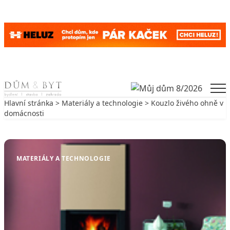
Skip to content
Men
Hlavní stránka
>
Materiály a technologie
> Kouzlo živého ohně v
domácnosti
Zpět na Materiály a technologie
MATERIÁLY A TECHNOLOGIE