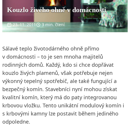
Kouzlo živého ohně v domácnosti
23. 11. 2011
3 min. čtení
Sálavé teplo životodárného ohně přímo
v domácnosti – to je sen mnoha majitelů
rodinných domů. Každý, kdo si chce dopřávat
kouzlo živých plamenů, však potřebuje nejen
výkonný tepelný spotřebič, ale také fungující a
bezpečný komín. Stavebníci nyní mohou získat
kvalitní komín, který má do paty integrovanou
krbovou vložku. Tento unikátní modulový komín i
s krbovými kamny lze postavit během jediného
odpoledne.