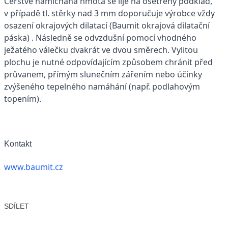
Čerstvě namíchaná hmota se lije na ošetřený podklad,
v případě tl. stěrky nad 3 mm doporučuje výrobce vždy
osazení okrajových dilatací (Baumit okrajová dilatační
páska) . Následně se odvzdušní pomocí vhodného
ježatého válečku dvakrát ve dvou směrech. Vylitou
plochu je nutné odpovídajícím způsobem chránit před
průvanem, přímým slunečním zářením nebo účinky
zvýšeného tepelného namáhání (např. podlahovým
topením).
Kontakt
www.baumit.cz
SDÍLET
Facebook
X
LinkedIn
Email