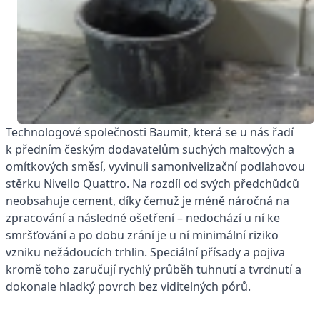
Technologové společnosti Baumit, která se u nás řadí
k předním českým dodavatelům suchých maltových a
omítkových směsí, vyvinuli samonivelizační podlahovou
stěrku Nivello Quattro. Na rozdíl od svých předchůdců
neobsahuje cement, díky čemuž je méně náročná na
zpracování a následné ošetření – nedochází u ní ke
smršťování a po dobu zrání je u ní minimální riziko
vzniku nežádoucích trhlin. Speciální přísady a pojiva
kromě toho zaručují rychlý průběh tuhnutí a tvrdnutí a
dokonale hladký povrch bez viditelných pórů.