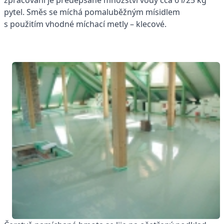
zpracování je předepsané množství vody cca 6 l/25 kg
pytel. Směs se míchá pomaluběžným mísidlem
s použitím vhodné míchací metly – klecové.