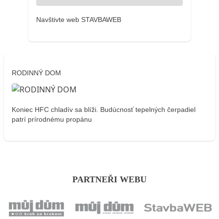
Navštivte web STAVBAWEB
RODINNÝ DOM
Koniec HFC chladív sa blíži. Budúcnosť tepelných čerpadiel
patrí prírodnému propánu
PARTNEŘI WEBU