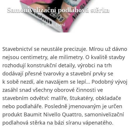
Samonivelizační podlahová stěrka
21. 11. 2011
5 min. čtení
Stavebnictví se neustále precizuje. Mírou už dávno
nejsou centimetry, ale milimetry. O kvalitě stavby
rozhodují konstrukční detaily, výrobci na trh
dodávají přesné tvarovky a stavební prvky se
k sobě nezdí, ale navzájem se lepí… Podobný vývoj
zasáhl snad všechny oborové činnosti ve
stavebním odvětví: malíře, štukatéry, obkladače
nebo podlaháře. Posledně jmenovaným je určen
produkt Baumit Nivello Quattro, samonivelizační
podlahová stěrka na bázi síranu vápenatého.