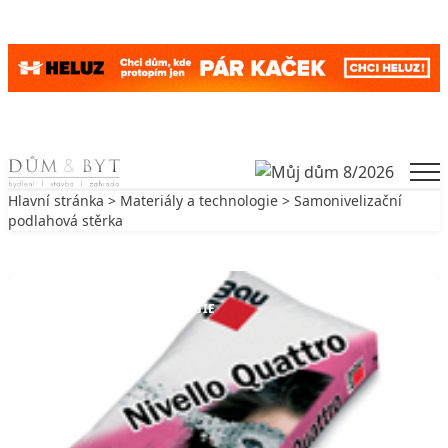
Skip to content
Men
Hlavní stránka
>
Materiály a technologie
> Samonivelizační
podlahová stěrka
Zpět na Materiály a technologie
MATERIÁLY A TECHNOLOGIE