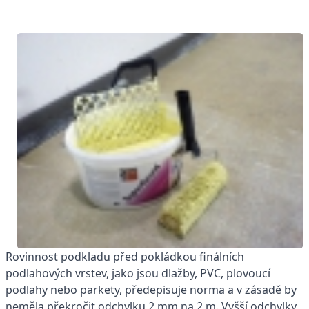
Rovinnost podkladu před pokládkou finálních
podlahových vrstev, jako jsou dlažby, PVC, plovoucí
podlahy nebo parkety, předepisuje norma a v zásadě by
neměla překročit odchylku 2 mm na 2 m. Vyšší odchylky