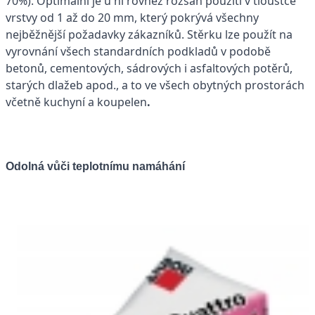
70%). Optimální je u ní rovněž rozsah použití v tloušťce
vrstvy od 1 až do 20 mm, který pokrývá všechny
nejběžnější požadavky zákazníků. Stěrku lze použít na
vyrovnání všech standardních podkladů v podobě
betonů, cementových, sádrových i asfaltových potěrů,
starých dlažeb apod., a to ve všech obytných prostorách
včetně kuchyní a koupelen
.
Odolná vůči teplotnímu namáhání