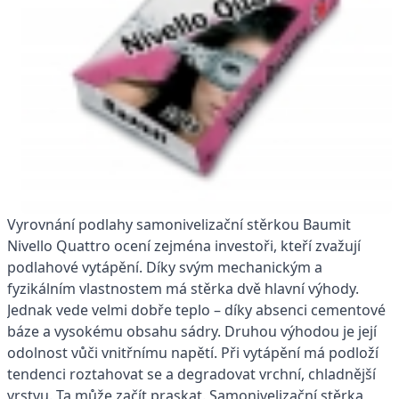
Vyrovnání podlahy samonivelizační stěrkou Baumit
Nivello Quattro ocení zejména investoři, kteří zvažují
podlahové vytápění. Díky svým mechanickým a
fyzikálním vlastnostem má stěrka dvě hlavní výhody.
Jednak vede velmi dobře teplo – díky absenci cementové
báze a vysokému obsahu sádry. Druhou výhodou je její
odolnost vůči vnitřnímu napětí. Při vytápění má podloží
tendenci roztahovat se a degradovat vrchní, chladnější
vrstvu. Ta může začít praskat. Samonivelizační stěrka