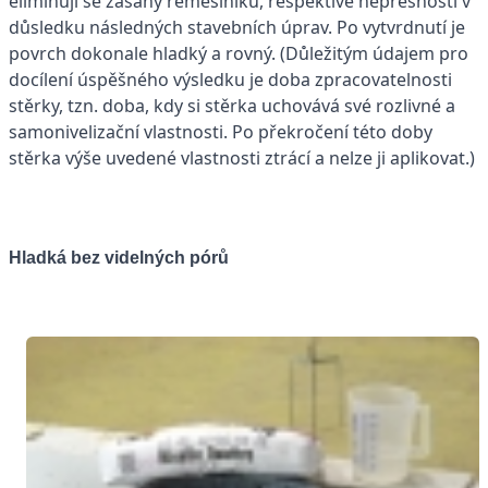
eliminují se zásahy řemeslníků, respektive nepřesnosti v
důsledku následných stavebních úprav. Po vytvrdnutí je
povrch dokonale hladký a rovný. (Důležitým údajem pro
docílení úspěšného výsledku je doba zpracovatelnosti
stěrky, tzn. doba, kdy si stěrka uchovává své rozlivné a
samonivelizační vlastnosti. Po překročení této doby
stěrka výše uvedené vlastnosti ztrácí a nelze ji aplikovat.)
Hladká bez videlných pórů