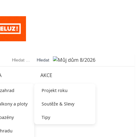
Vyhledávání
A
AKCE
 zahrad
Projekt roku
alkony a ploty
Soutěže & Slevy
 bazény
Tipy
ahradu