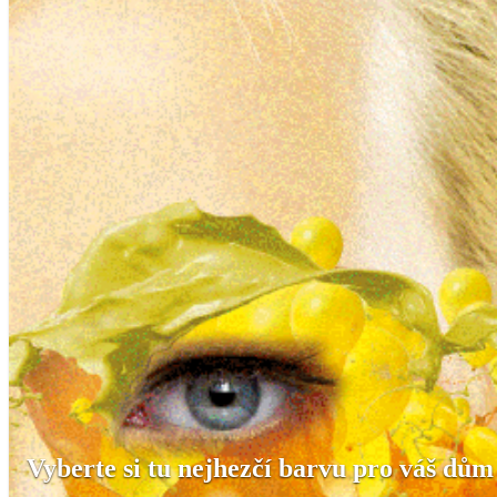
Vyberte si tu nejhezčí barvu pro váš dům