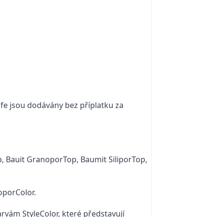
ife jsou dodávány bez příplatku za
, Bauit GranoporTop, Baumit SiliporTop,
oporColor.
vám StyleColor, které představují