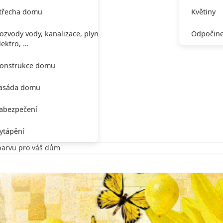
třecha domu
Květiny
ozvody vody, kanalizace, plynu,
Odpočine
lektro, …
onstrukce domu
asáda domu
abezpečení
ytápění
 barvu pro váš dům