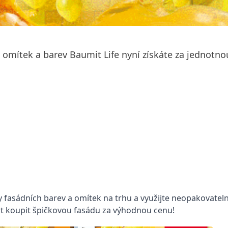
 omítek a barev Baumit Life nyní získáte za jednotno
ky fasádních barev a omítek na trhu a využijte neopakovate
ost koupit špičkovou fasádu za výhodnou cenu!