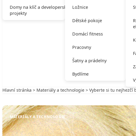
Domy na klíč a developerské
Ložnice
S
projekty
Dětské pokoje
R
e
Domácí fitness
K
Pracovny
F
Šatny a prádelny
Z
Bydlíme
V
Hlavní stránka
>
Materiály a technologie
> Vyberte si tu nejhezčí
Zpět na Materiály a technologie
MATERIÁLY A TECHNOLOGIE