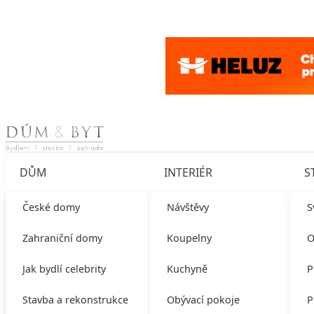
Skip to content
DŮM
INTERIÉR
S
České domy
Návštěvy
S
Zahraniční domy
Koupelny
O
Jak bydlí celebrity
Kuchyně
P
Stavba a rekonstrukce
Obývací pokoje
P