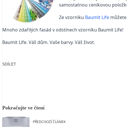
samostatnou ceníkovou položku 
Ze vzorníku
Baumit Life
můžete 
Mnoho zdařilých fasád v odstínech vzorníku Baumit Life!
Baumit Life. Váš dům. Vaše barvy. Váš život.
SDÍLET
Facebook
X
LinkedIn
Email
Pokračujte ve čtení
PŘEDCHOZÍ ČLÁNEK