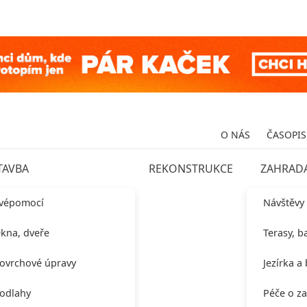
O NÁS
ČASOPIS
TAVBA
REKONSTRUKCE
ZAHRAD
vépomocí
Návštěvy
kna, dveře
Terasy, b
ovrchové úpravy
Jezírka a
odlahy
Péče o z