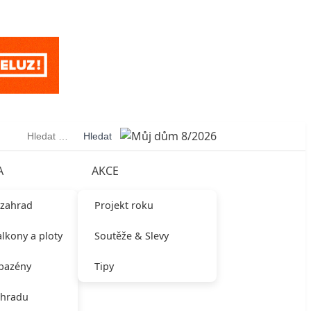
Vyhledávání
A
AKCE
 zahrad
Projekt roku
alkony a ploty
Soutěže & Slevy
 bazény
Tipy
ahradu