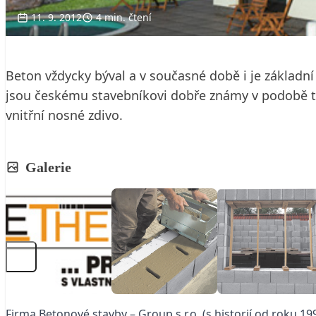
11. 9. 2012
4 min. čtení
Beton vždycky býval a v současné době i je základ
jsou českému stavebníkovi dobře známy v podobě tvá
vnitřní nosné zdivo.
Galerie
Firma Betonové stavby – Group s.r.o. (s historií od roku 1