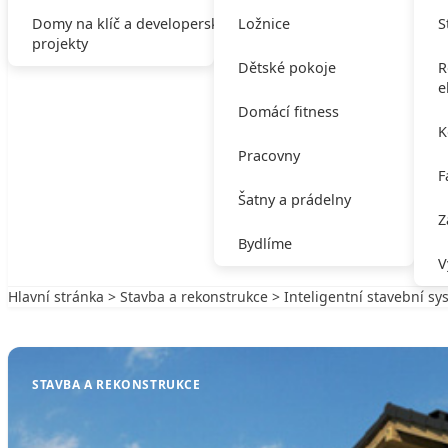
Domy na klíč a developerské
Ložnice
S
projekty
Dětské pokoje
R
e
Domácí fitness
K
Pracovny
F
Šatny a prádelny
Z
Bydlíme
V
Hlavní stránka
>
Stavba a rekonstrukce
> Inteligentní stavební sy
Zpět na Stavba a rekonstrukce
STAVBA A REKONSTRUKCE