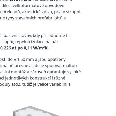
í dílce, velkoformátové obvodové
 překladů, akustické zdivo, prvky stropní
né typy stavebních prefabrikátů a
asivní stavby, kdy při jednotné tl.
liapor, tepelná izolace na bázi
2
d
0,226 až po 0,11 W/m
K.
stí do ± 1,50 mm a jsou opatřeny
imálně přesné a zde je spojovat maltou
vlastní montáž a zároveň garantuje vysoké
i jednotlivých konstrukcí i různé
y atd.), tudíž je velice variabilní a