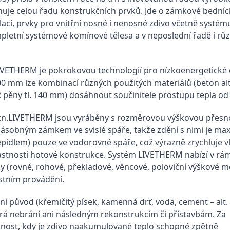
nuje celou řadu konstrukčních prvků. Jde o zámkové bedníc
ací, prvky pro vnitřní nosné i nenosné zdivo včetně systému
pletní systémové komínové tělesa a v neposlední řadě i růz
ETHERM je pokrokovou technologií pro nízkoenergetické či p
 mm lze kombinací různých použitých materiálů (beton alt. 
R pěny tl. 140 mm) dosáhnout součinitele prostupu tepla o
zn.LIVETHERM jsou vyráběny s rozměrovou výškovou přesno
násobným zámkem ve svislé spáře, takže zdění s nimi je max
epidlem) pouze ve vodorovné spáře, což výrazně zrychluje 
lastnosti hotové konstrukce. Systém LIVETHERM nabízí v rámc
 (rovné, rohové, překladové, věncové, poloviční výškové modul
stním provádění.
í původ (křemičitý písek, kamenná drť, voda, cement – alt.
erá nebrání ani následným rekonstrukcím či přístavbám. Za
pnost, kdy je zdivo naakumulované teplo schopné zpětně