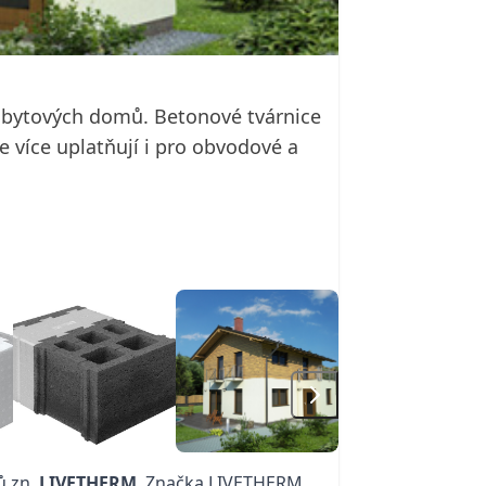
i bytových domů. Betonové tvárnice
 více uplatňují i pro obvodové a
ů zn.
LIVETHERM
. Značka LIVETHERM