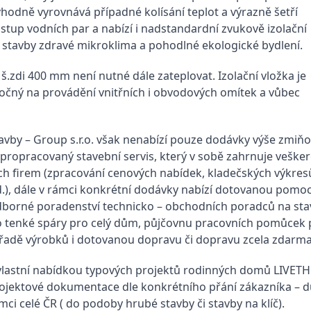
vhodně vyrovnává případné kolísání teplot a výrazně šetří
stup vodních par a nabízí i nadstandardní zvukově izolační
itř stavby zdravé mikroklima a pohodlné ekologické bydlení.
š.zdi 400 mm není nutné dále zateplovat. Izolační vložka je
áročný na provádění vnitřních i obvodových omítek a vůbec
avby – Group s.r.o. však nenabízí pouze dodávky výše zmiň
propracovaný stavební servis, který v sobě zahrnuje vešk
ch firem (zpracování cenových nabídek, kladečských výkres
.), dále v rámci konkrétní dodávky nabízí dotovanou pomoc
odborné poradenství technicko – obchodních poradců na st
 tenké spáry pro celý dům, půjčovnu pracovních pomůcek pr
k řadě výrobků i dotovanou dopravu či dopravu zcela zdarma
 vlastní nabídkou typových projektů rodinných domů LIVETHE
i projektové dokumentace dle konkrétního přání zákazníka –
ci celé ČR ( do podoby hrubé stavby či stavby na klíč).