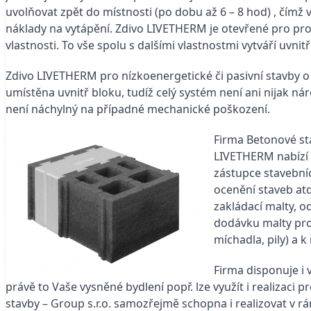
uvolňovat zpět do místnosti (po dobu až 6 – 8 hod) , čímž 
náklady na vytápění. Zdivo LIVETHERM je otevřené pro pro
vlastnosti. To vše spolu s dalšími vlastnostmi vytváří uvn
Zdivo LIVETHERM pro nízkoenergetické či pasivní stavby o 
umístěna uvnitř bloku, tudíž celý systém není ani nijak n
není náchylný na případné mechanické poškození.
Firma Betonové st
LIVETHERM nabízí 
zástupce stavební
ocenění staveb atd
zakládací malty, 
dodávku malty pro
míchadla, pily) a 
Firma disponuje i
právě to Vaše vysněné bydlení popř. lze využít i realizac
stavby – Group s.r.o. samozřejmě schopna i realizovat v rám