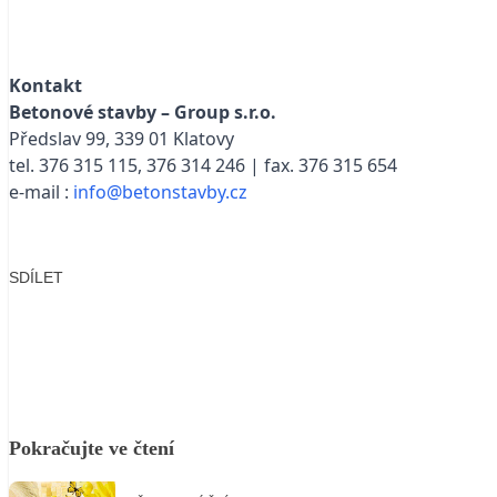
Kontakt
Betonové stavby – Group s.r.o.
Předslav 99, 339 01 Klatovy
tel. 376 315 115, 376 314 246 | fax. 376 315 654
e-mail :
info@betonstavby.cz
SDÍLET
Facebook
X
LinkedIn
Email
Pokračujte ve čtení