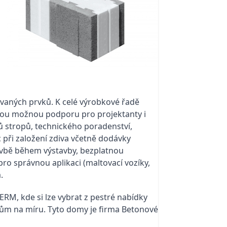
ovaných prvků. K celé výrobkové řadě
erou možnou podporu pro projektanty i
ů stropů, technického poradenství,
 při založení zdiva včetně dodávky
avbě během výstavby, bezplatnou
o správnou aplikaci (maltovací vozíky,
.
RM, kde si lze vybrat z pestré nabídky
 dům na míru. Tyto domy je firma Betonové