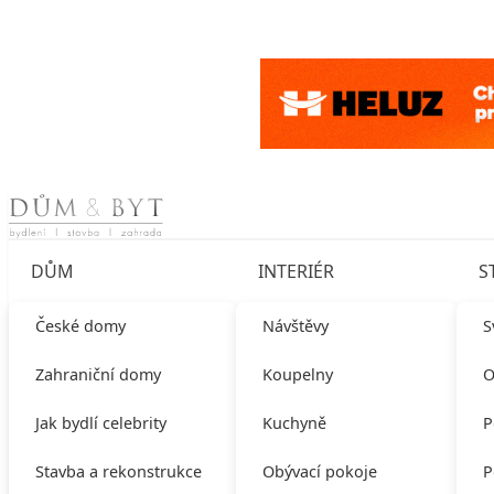
Skip to content
DŮM
INTERIÉR
S
České domy
Návštěvy
S
Zahraniční domy
Koupelny
O
Jak bydlí celebrity
Kuchyně
P
Stavba a rekonstrukce
Obývací pokoje
P