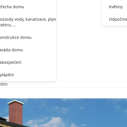
třecha domu
Květiny
ozvody vody, kanalizace, plynu,
Odpočine
lektro, …
onstrukce domu
asáda domu
abezpečení
ytápění
stém