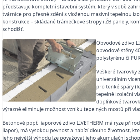
představuje kompletní stavební systém, který v sobě zahr
tvárnice pro přesné zdění s vloženou masivní tepelnou izol
konstrukce – skládané trámečkové stropy i ŽB panely, kom
schodišť.
Obvodové zdivo LIV
obvodové stěny 400
polystyrénu či PU
Veškeré tvarovky 
univerzálním více
pro tenké spáry (l
tepelně izolační v
doplňkové tvarovky
výrazně eliminuje možnost vzniku tepelných mostů při vla
Betonové popř. liaporové zdivo LIVETHERM má ryze přírodn
liapor), má vysokou pevnost a nabízí dlouho životnost, kt
jeho největší výhodu lze považovat jeho akumulační scho