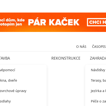
O NÁS
ČASOPIS
TAVBA
REKONSTRUKCE
ZAHRAD
vépomocí
Návštěvy
kna, dveře
Terasy, b
ovrchové úpravy
Jezírka a
odlahy
Péče o z