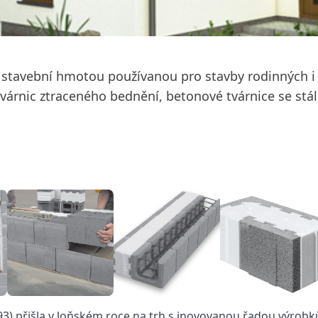
ní stavební hmotou používanou pro stavby rodinných 
rnic ztraceného bednění, betonové tvárnice se stále
993) přišla v loňském roce na trh s inovovanou řadou výrobk