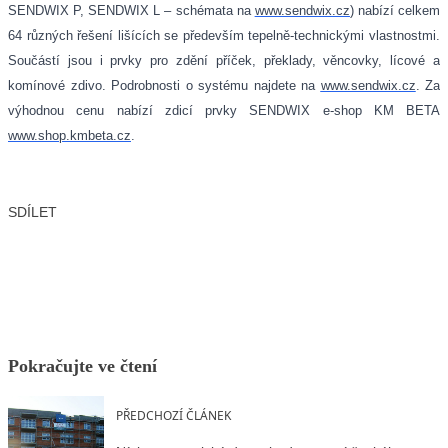
SENDWIX P, SENDWIX L – schémata na
www.sendwix.cz
) nabízí celkem
64 různých řešení lišících se především tepelně-technickými vlastnostmi.
Součástí jsou i prvky pro zdění příček, překlady, věncovky, lícové a
komínové zdivo. Podrobnosti o systému najdete na
www.sendwix.cz
. Za
výhodnou cenu nabízí zdicí prvky SENDWIX e-shop KM BETA
www.shop.kmbeta.cz
.
SDÍLET
Facebook
X
LinkedIn
Email
Pokračujte ve čtení
PŘEDCHOZÍ ČLÁNEK