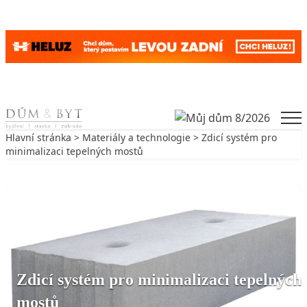
Skip to content
Men
Hlavní stránka
>
Materiály a technologie
> Zdicí systém pro
minimalizaci tepelných mostů
Zpět na Materiály a technologie
MATERIÁLY A TECHNOLOGIE
Zdicí systém pro minimalizaci tepelných
mostů