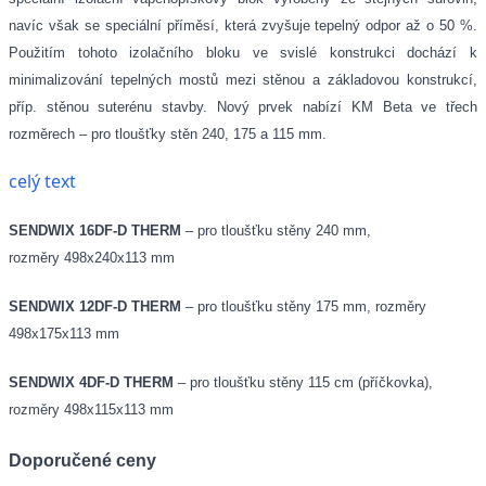
navíc však se speciální příměsí, která zvyšuje tepelný odpor až o 50 %.
Použitím tohoto izolačního bloku ve svislé konstrukci dochází k
minimalizování tepelných mostů mezi stěnou a základovou konstrukcí,
příp. stěnou suterénu stavby. Nový prvek nabízí KM Beta ve třech
rozměrech – pro tloušťky stěn 240, 175 a 115 mm.
celý text
SENDWIX 16DF-D THERM
– pro tloušťku stěny 240 mm,
rozměry 498x240x113 mm
SENDWIX 12DF-D THERM
– pro tloušťku stěny 175 mm, rozměry
498x175x113 mm
SENDWIX 4DF-D THERM
– pro tloušťku stěny 115 cm (příčkovka),
rozměry 498x115x113 mm
Doporučené ceny