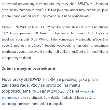
s pevností srovnatelných vápenopískových výrobků SENDWIX. Únosnost
stěn se tak zařazením prvků THERM jako zakládací řady nesnižuje, jako
je tomu například při použití pěnového skla nebo plynosilikátu.
Prvek
SENDWIX 12DF-D THERM
vyniká při tloušťce 175 mm a hmotnosti
2
11,2 kg/ks pevností
20 N/mm
, objemovou hmotností
1135 kg/ks
a
tepelnou vodivostí
0,33 W/mK
. Tato kombinace vlastností, především
vysoké pevnosti a zároveň tepelné vodivosti, je unikátní a umožňuje
navrhovat vysoce izolované stavby i při velkém zatížení stěn, například u
vícepatrových domů.
Zdění s novými tvarovkami
Nové prvky SENDWIX THERM se používají jako první
zakládací řada. Vždy se proto zdí na maltu
(doporučujeme PROFIMIX ZM 920, více na
www.kmb-
profimix.cz
), a to i v případě, že v dalších řadách již bude využita
technologie tenkovrstvého zdění na lepidlo.