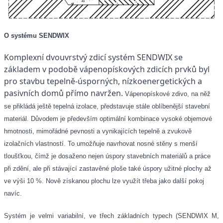
O systému SENDWIX
Komplexní dvouvrstvý zdicí systém SENDWIX se
základem v podobě vápenopískových zdicích prvků byl
pro stavbu tepelně-úsporných, nízkoenergetických a
pasivních domů přímo navržen.
Vápenopískové zdivo, na něž
se přikládá ještě tepelná izolace, představuje stále oblíbenější stavební
materiál. Důvodem je především optimální kombinace vysoké objemové
hmotnosti, mimořádné pevnosti a vynikajících tepelně a zvukově
izolačních vlastností. To umožňuje navrhovat nosné stěny s menší
tloušťkou, čímž je dosaženo nejen úspory stavebních materiálů a práce
při zdění, ale při stávající zastavěné ploše také úspory užitné plochy až
ve výši 10 %. Nově získanou plochu lze využít třeba jako další pokoj
navíc.
Systém je velmi variabilní, ve třech základních typech (SENDWIX M,