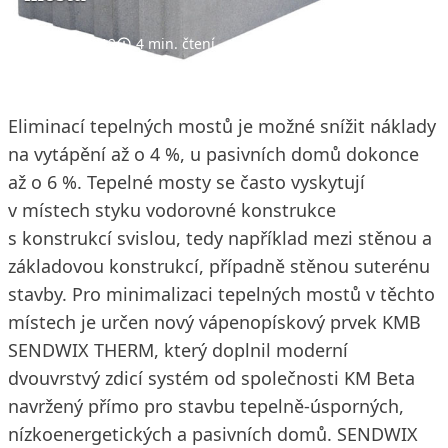
11. 4. 2012
4 min. čtení
Eliminací tepelných mostů je možné snížit náklady
na vytápění až o 4 %, u pasivních domů dokonce
až o 6 %. Tepelné mosty se často vyskytují
v místech styku vodorovné konstrukce
s konstrukcí svislou, tedy například mezi stěnou a
základovou konstrukcí, případně stěnou suterénu
stavby. Pro minimalizaci tepelných mostů v těchto
místech je určen nový vápenopískový prvek KMB
SENDWIX THERM, který doplnil moderní
dvouvrstvý zdicí systém od společnosti KM Beta
navržený přímo pro stavbu tepelně-úsporných,
nízkoenergetických a pasivních domů. SENDWIX