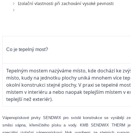
Izolační vlastnosti při zachování vysoké pevnosti
Co je tepelný most?
Tepelným mostem nazýváme místo, kde dochází ke zvýše
místo, kudy na jednotku plochy uniká mnohem více tepe
okolní konstrukci stejné plochy. V praxi se tepelné most
místem v interiéru a nebo naopak teplejším místem v exte
teplejší než exteriér).
Vápenopískové prvky SENDWIX pro svislé konstrukce se vyrábějí ze
směsi vápna, křemičitého písku a vody. KMB SENDWIX THERM je
speciální izolační vápenopískový blok vyrobený ze stejných surovin,