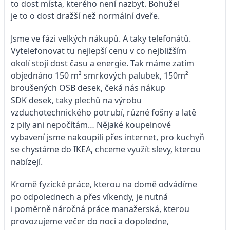
to dost místa, kterého není nazbyt. Bohužel
je to o dost dražší než normální dveře.
Jsme ve fázi velkých nákupů. A taky telefonátů.
Vytelefonovat tu nejlepší cenu v co nejbližším
okolí stojí dost času a energie. Tak máme zatím
objednáno 150 m² smrkových palubek, 150m²
broušených OSB desek, čeká nás nákup
SDK desek, taky plechů na výrobu
vzduchotechnického potrubí, různé fošny a latě
z pily ani nepočítám… Nějaké koupelnové
vybavení jsme nakoupili přes internet, pro kuchyň
se chystáme do IKEA, chceme využít slevy, kterou
nabízejí.
Kromě fyzické práce, kterou na domě odvádíme
po odpolednech a přes víkendy, je nutná
i poměrně náročná práce manažerská, kterou
provozujeme večer do noci a dopoledne,