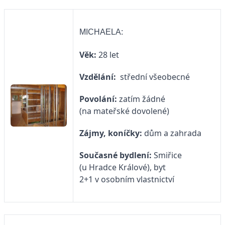
MICHAELA:
Věk:
28 let
Vzdělání:
střední všeobecné
Povolání:
zatím žádné
(na mateřské dovolené)
Zájmy, koníčky:
dům a zahrada
Současné bydlení:
Smiřice
(u Hradce Králové), byt
2+1 v osobním vlastnictví