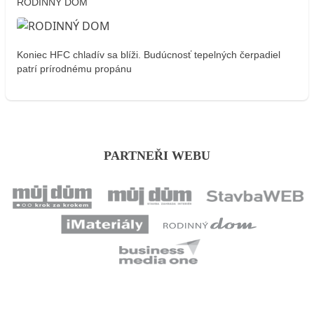
RODINNÝ DOM
Koniec HFC chladív sa blíži. Budúcnosť tepelných čerpadiel
patrí prírodnému propánu
PARTNEŘI WEBU