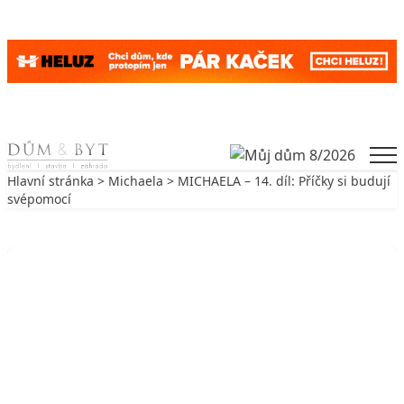
Skip to content
Men
Hlavní stránka
>
Michaela
> MICHAELA – 14. díl: Příčky si budují
svépomocí
Zpět na Michaela
MICHAELA
MICHAELA – 14. díl: Příčky si
budují svépomocí
16. 11. 2006
3 min. čtení