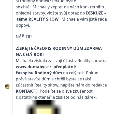
si rodinný domek? Pokud byste
se chtěli Michaely zeptat na něco konkrétního
ohledně stavby, vložte svůj dotaz do
DISKUZE –
téma
REALITY SHOW
. Michaela vám jistě ráda
odpoví.
NÁŠ TIP
ZÍSKEJTE ČASOPIS RODINNÝ DŮM ZDARMA
NA CELÝ ROK!
Michaela získala za svoji účast v Reality show na
www.dumabyt.cz
předplatné
časopisu
Rodinný dům
na celý rok. Pokud
právě stavíte dům a chtěli byste se také
zúčastnit Reality show, napište nám do redakce
KONTAKT
).
Podělíte se o své zkušenosti
s ostatními čtenáři a získáte od nás dárek.