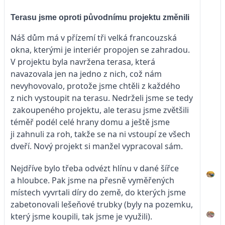
Terasu jsme oproti původnímu projektu změnili
Náš dům má v přízemí tři velká francouzská
okna, kterými je interiér propojen se zahradou.
V projektu byla navržena terasa, která
navazovala jen na jedno z nich, což nám
nevyhovovalo, protože jsme chtěli z každého
z nich vystoupit na terasu. Nedrželi jsme se tedy
zakoupeného projektu, ale terasu jsme zvětšili
téměř podél celé hrany domu a ještě jsme
ji zahnuli za roh, takže se na ni vstoupí ze všech
dveří. Nový projekt si manžel vypracoval sám.
Nejdříve bylo třeba odvézt hlínu v dané šířce
a hloubce. Pak jsme na přesně vyměřených
místech vyvrtali díry do země, do kterých jsme
zabetonovali lešeňové trubky (byly na pozemku,
který jsme koupili, tak jsme je využili).