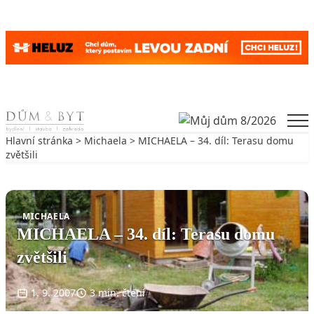
Skip to content
Men
Hlavní stránka
>
Michaela
> MICHAELA – 34. díl: Terasu domu
zvětšili
Zpět na Michaela
MICHAELA
MICHAELA – 34. díl: Terasu domu
zvětšili
1. 9. 2007
3 min. čtení