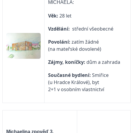
MICHAELA:
Věk:
28 let
Vzdělání:
střední všeobecné
Povolání:
zatím žádné
(na mateřské dovolené)
Zájmy, koníčky:
dům a zahrada
Současné bydlení:
Smiřice
(u Hradce Králové), byt
2+1 v osobním vlastnictví
Michaelina zpověď 3.