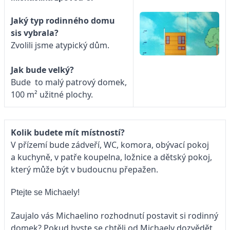
Jaký typ rodinného domu
sis vybrala?
Zvolili jsme atypický dům.
Jak bude velký?
Bude to malý patrový domek,
100 m² užitné plochy.
Kolik budete mít místností?
V přízemí bude zádveří, WC, komora, obývací pokoj
a kuchyně, v patře koupelna, ložnice a dětský pokoj,
který může být v budoucnu přepažen.
Ptejte se Michaely!
Zaujalo vás Michaelino rozhodnutí postavit si rodinný
domek? Pokud byste se chtěli od Michaely dozvědět