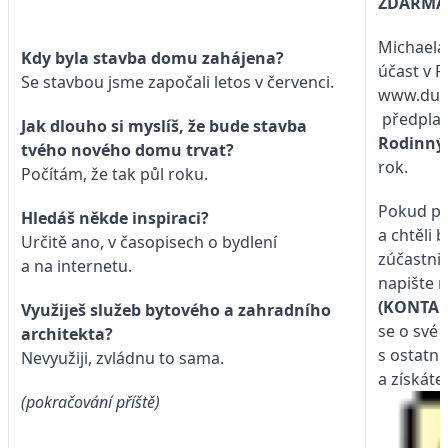
ZDARMA 
Michaela 
Kdy byla stavba domu zahájena?
účast v R
Se stavbou jsme započali letos v červenci.
www.dum
předplat
Jak dlouho si myslíš, že bude stavba
Rodinn
tvého nového domu trvat?
rok.
Počítám, že tak půl roku.
Pokud pr
Hledáš někde inspiraci?
a chtěli 
Určitě ano, v časopisech o bydlení
zúčastnit
a na internetu.
napište 
(KONTA
Využiješ služeb bytového a zahradního
se o své 
architekta?
s ostatní
Nevyužiji, zvládnu to sama.
a získáte
(pokračování příště)