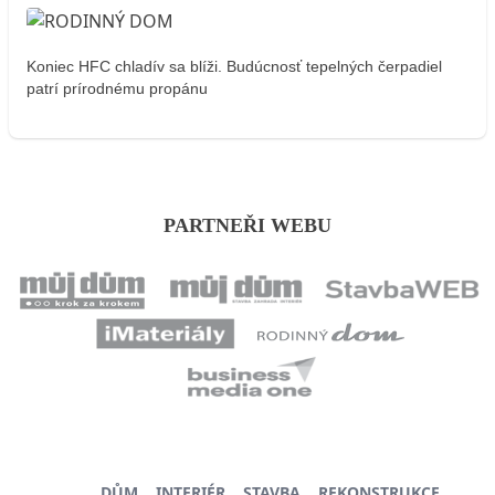
Koniec HFC chladív sa blíži. Budúcnosť tepelných čerpadiel
patrí prírodnému propánu
PARTNEŘI WEBU
DŮM
INTERIÉR
STAVBA
REKONSTRUKCE