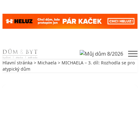
Skip to content
Men
Hlavní stránka
>
Michaela
> MICHAELA – 3. díl: Rozhodla se pro
atypický dům
Zpět na Michaela
MICHAELA
MICHAELA – 3. díl: Rozhodla se
pro atypický dům
19. 9. 2006
2 min. čtení