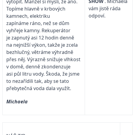
SHOW
. Michaela
vytopit. Manžel si myslí, že ano.
vám jistě ráda
Topíme hlavně v krbových
odpoví.
kamnech, elektriku
zapínáme ráno, než se dům
vyhřeje kamny. Rekuperátor
je zapnutý asi 12 hodin denně
na nejnižší výkon, takže je zcela
bezhlučný, větráme výhradně
přes něj. Výrazně snižuje vlhkost
v domě, denně zkondenzuje
asi půl litru vody. Škoda, že jsme
to nezařídili tak, aby se tato
přebytečná voda dala využít.
Michaela