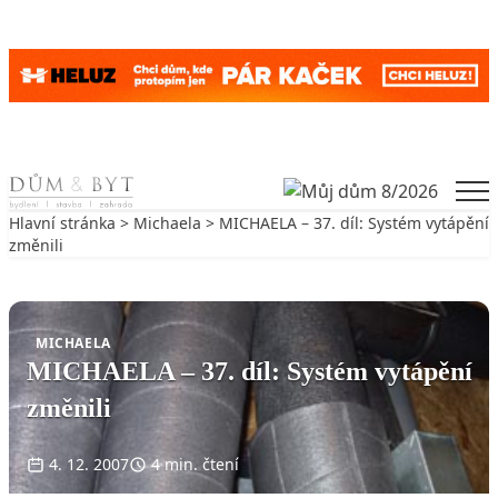
Skip to content
Men
Hlavní stránka
>
Michaela
> MICHAELA – 37. díl: Systém vytápění
změnili
Zpět na Michaela
MICHAELA
MICHAELA – 37. díl: Systém vytápění
změnili
4. 12. 2007
4 min. čtení