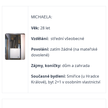
MICHAELA:
Věk:
28 let
Vzdělání:
střední všeobecné
Povolání:
zatím žádné (na mateřské
dovolené)
Zájmy, koníčky:
dům a zahrada
Současné bydlení:
Smiřice (u Hradce
Králové), byt 2+1 v osobním vlastnictví