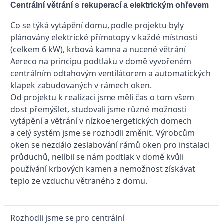
Centrální větrání s rekuperací a elektrickým ohřevem
Co se týká vytápění domu, podle projektu byly
plánovány elektrické přímotopy v každé místnosti
(celkem 6 kW), krbová kamna a nucené větrání
Aereco na principu podtlaku v domě vyvořeném
centrálním odtahovým ventilátorem a automatických
klapek zabudovaných v rámech oken.
Od projektu k realizaci jsme měli čas o tom všem
dost přemýšlet, studovali jsme různé možnosti
vytápění a větrání v nízkoenergetických domech
a celý systém jsme se rozhodli změnit. Výrobcům
oken se nezdálo zeslabování rámů oken pro instalaci
průduchů, nelíbil se nám podtlak v domě kvůli
používání krbových kamen a nemožnost získávat
teplo ze vzduchu větraného z domu.
Rozhodli jsme se pro centrální