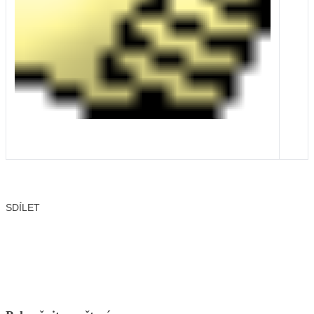
SDÍLET
Facebook
X
LinkedIn
Email