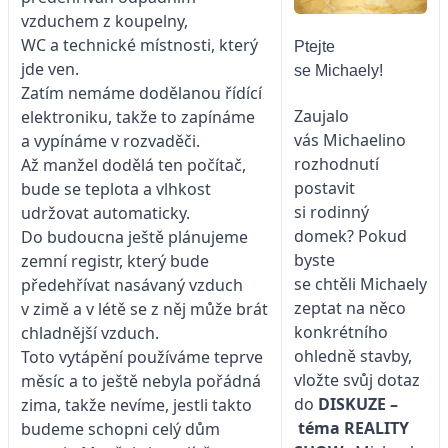
vzduchem z koupelny,
WC a technické místnosti, který
Ptejte
jde ven.
se Michaely!
Zatím nemáme dodělanou řídící
Zaujalo
elektroniku, takže to zapínáme
vás Michaelino
a vypínáme v rozvaděči.
rozhodnutí
Až manžel dodělá ten počítač,
postavit
bude se teplota a vlhkost
si rodinný
udržovat automaticky.
domek? Pokud
Do budoucna ještě plánujeme
byste
zemní registr, který bude
se chtěli Michaely
předehřívat nasávaný vzduch
zeptat na něco
v zimě a v létě se z něj může brát
konkrétního
chladnější vzduch.
ohledně stavby,
Toto vytápění používáme teprve
vložte svůj dotaz
měsíc a to ještě nebyla pořádná
do
DISKUZE –
zima, takže nevíme, jestli takto
téma
REALITY
budeme schopni celý dům