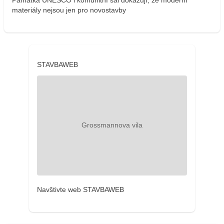
Památka UNESCO i komunitní sál dokazují, že moderní
materiály nejsou jen pro novostavby
STAVBAWEB
Navštivte web STAVBAWEB