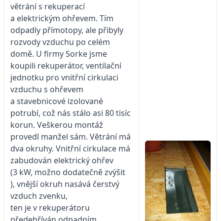
větrání s rekuperací
a elektrickým ohřevem. Tím
odpadly přímotopy, ale přibyly
rozvody vzduchu po celém
domě. U firmy Sorke jsme
koupili rekuperátor, ventilační
jednotku pro vnitřní cirkulaci
vzduchu s ohřevem
a stavebnicové izolované
potrubí, což nás stálo asi 80 tisíc
korun. Veškerou montáž
provedl manžel sám. Větrání má
dva okruhy. Vnitřní cirkulace má
zabudován elektrický ohřev
(3 kW, možno dodatečně zvýšit
), vnější okruh nasává čerstvý
vzduch zvenku,
ten je v rekuperátoru
předehříván odpadním