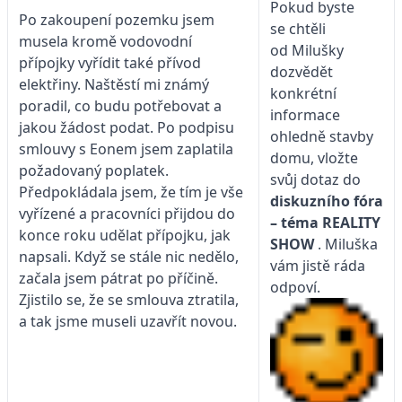
Pokud byste
Po zakoupení pozemku jsem
se chtěli
musela kromě vodovodní
od Milušky
přípojky vyřídit také přívod
dozvědět
elektřiny. Naštěstí mi známý
konkrétní
poradil, co budu potřebovat a
informace
jakou žádost podat. Po podpisu
ohledně stavby
smlouvy s Eonem jsem zaplatila
domu, vložte
požadovaný poplatek.
svůj dotaz do
Předpokládala jsem, že tím je vše
diskuzního fóra
vyřízené a pracovníci přijdou do
– téma
REALITY
konce roku udělat přípojku, jak
SHOW
. Miluška
napsali. Když se stále nic nedělo,
vám jistě ráda
začala jsem pátrat po příčině.
odpoví.
Zjistilo se, že se smlouva ztratila,
a tak jsme museli uzavřít novou.