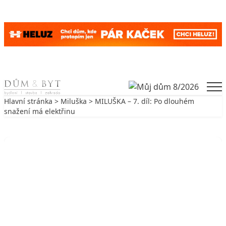
Skip to content
Men
Hlavní stránka
>
Miluška
> MILUŠKA – 7. díl: Po dlouhém
snažení má elektřinu
Zpět na Miluška
MILUŠKA
MILUŠKA – 7. díl: Po dlouhém
snažení má elektřinu
16. 8. 2009
3 min. čtení