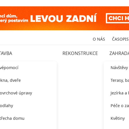
O NÁS
ČASOPIS
TAVBA
REKONSTRUKCE
ZAHRAD
vépomocí
Návštěvy
kna, dveře
Terasy, b
ovrchové úpravy
Jezírka a
odlahy
Péče o z
třecha domu
Květiny