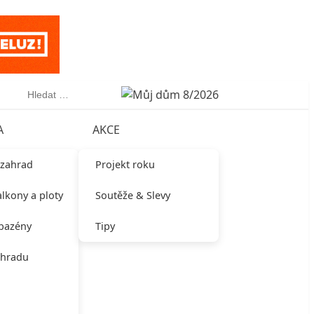
Vyhledávání
A
AKCE
 zahrad
Projekt roku
alkony a ploty
Soutěže & Slevy
 bazény
Tipy
ahradu