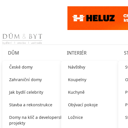
Skip to content
DŮM
INTERIÉR
S
České domy
Návštěvy
S
Zahraniční domy
Koupelny
O
Jak bydlí celebrity
Kuchyně
P
Stavba a rekonstrukce
Obývací pokoje
P
Domy na klíč a developerské
Ložnice
S
projekty