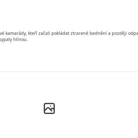
é kamarády, kteří začali pokládat ztracené bednění a později odpa
sypaly hlínou.