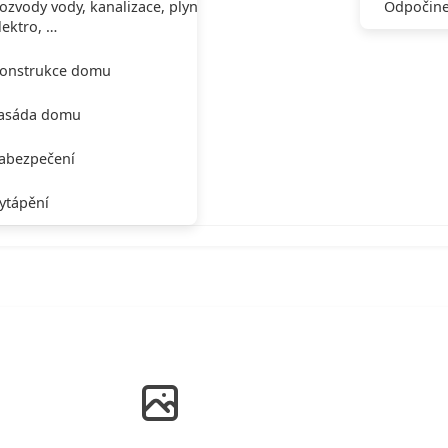
ozvody vody, kanalizace, plynu,
Odpočine
lektro, …
onstrukce domu
asáda domu
abezpečení
ytápění