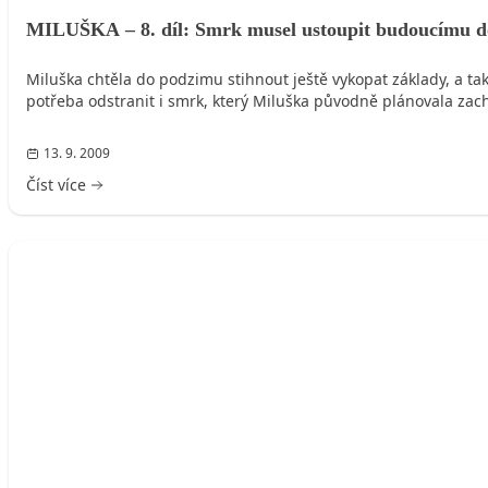
MILUŠKA – 8. díl: Smrk musel ustoupit budoucímu 
Miluška chtěla do podzimu stihnout ještě vykopat základy, a t
potřeba odstranit i smrk, který Miluška původně plánovala zach
13. 9. 2009
Číst více
MILUŠKA