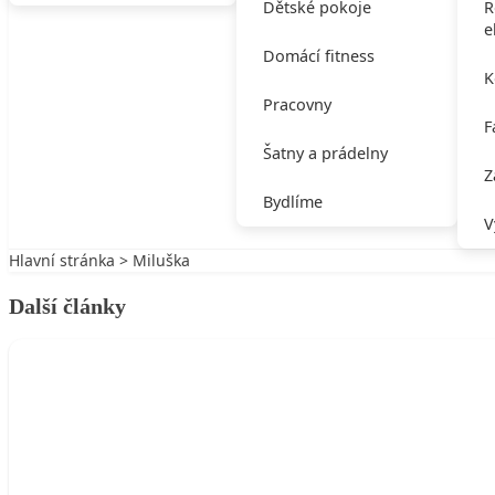
Dětské pokoje
R
e
Domácí fitness
K
Pracovny
F
Šatny a prádelny
Z
Bydlíme
V
Hlavní stránka
>
Miluška
Další články
MILUŠKA