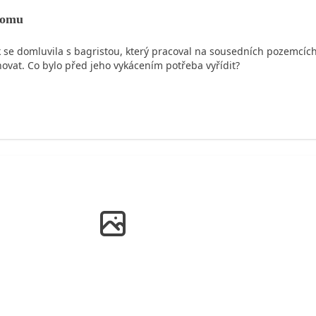
domu
ak se domluvila s bagristou, který pracoval na sousedních pozemcíc
ovat. Co bylo před jeho vykácením potřeba vyřídit?