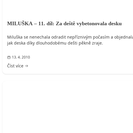
MILUŠKA – 11. díl: Za deště vybetonovala desku
Miluška se nenechala odradit nepříznivým počasím a objednala m
jak deska díky dlouhodobému dešti pěkně zraje.
13. 4. 2010
Číst více
MILUŠKA