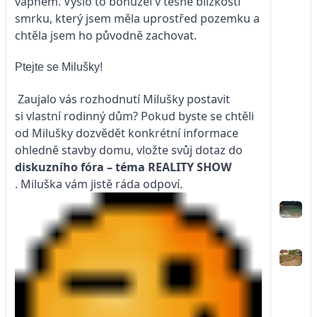
vápnem. Vyšlo to bohužel v těsné blízkosti
smrku, který jsem měla uprostřed pozemku a
chtěla jsem ho původně zachovat.
Ptejte se Milušky!
Zaujalo vás rozhodnutí Milušky postavit
si vlastní rodinný dům? Pokud byste se chtěli
od Milušky dozvědět konkrétní informace
ohledně stavby domu, vložte svůj dotaz do
diskuzního fóra – téma
REALITY SHOW
. Miluška vám jistě ráda odpoví.