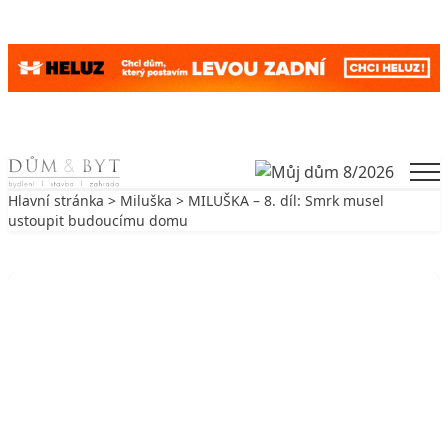
Skip to content
Men
Hlavní stránka
>
Miluška
> MILUŠKA – 8. díl: Smrk musel
ustoupit budoucímu domu
Zpět na Miluška
MILUŠKA
MILUŠKA – 8. díl: Smrk musel
ustoupit budoucímu domu
13. 9. 2009
2 min. čtení