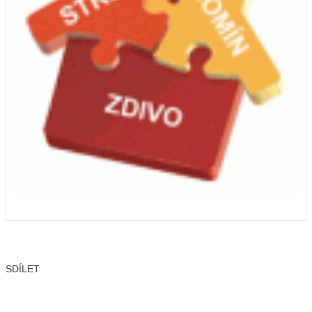
SDÍLET
Facebook
X
LinkedIn
Email