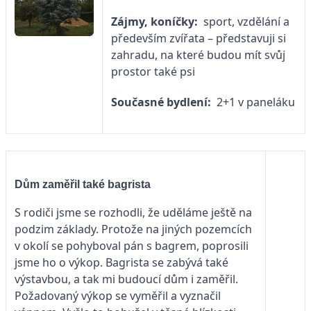
Zájmy, koníčky:
sport, vzdělání a
především zvířata – představuji si
zahradu, na které budou mít svůj
prostor také psi
Současné bydlení:
2+1 v paneláku
Dům zaměřil také bagrista
S rodiči jsme se rozhodli, že uděláme ještě na
podzim základy. Protože na jiných pozemcích
v okolí se pohyboval pán s bagrem, poprosili
jsme ho o výkop. Bagrista se zabývá také
výstavbou, a tak mi budoucí dům i zaměřil.
Požadovaný výkop se vyměřil a vyznačil