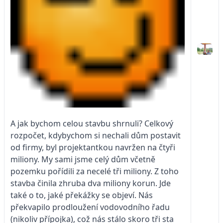
A jak bychom celou stavbu shrnuli? Celkový
rozpočet, kdybychom si nechali dům postavit
od firmy, byl projektantkou navržen na čtyři
miliony. My sami jsme celý dům včetně
pozemku pořídili za necelé tři miliony. Z toho
stavba činila zhruba dva miliony korun. Jde
také o to, jaké překážky se objeví. Nás
překvapilo prodloužení vodovodního řadu
(nikoliv přípojka), což nás stálo skoro tři sta