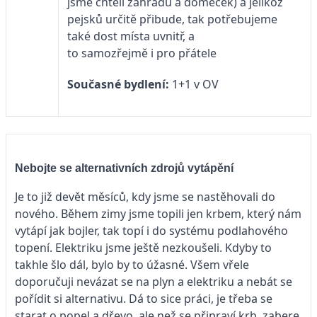
jsme chtěli zahradu a domeček) a jelikož
pejsků určitě přibude, tak potřebujeme
také dost místa uvnitř, a
to samozřejmě i pro přátele
Současné bydlení:
1+1 v OV
Nebojte se alternativních zdrojů vytápění
Je to již devět měsíců, kdy jsme se nastěhovali do
nového. Během zimy jsme topili jen krbem, který nám
vytápí jak bojler, tak topí i do systému podlahového
topení. Elektriku jsme ještě nezkoušeli. Kdyby to
takhle šlo dál, bylo by to úžasné. Všem vřele
doporučuji nevázat se na plyn a elektriku a nebát se
pořídit si alternativu. Dá to sice práci, je třeba se
starat o popel a dřevo, ale než se připraví krb, zabere