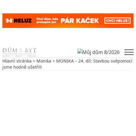
Skip to content
Men
Hlavní stránka
>
Monika
> MONIKA – 24. díl: Stavbou svépomocí
jsme hodně ušetřili
Zpět na Monika
MONIKA
MONIKA – 24. díl: Stavbou
svépomocí jsme hodně ušetřili
21. 7. 2011
3 min. čtení