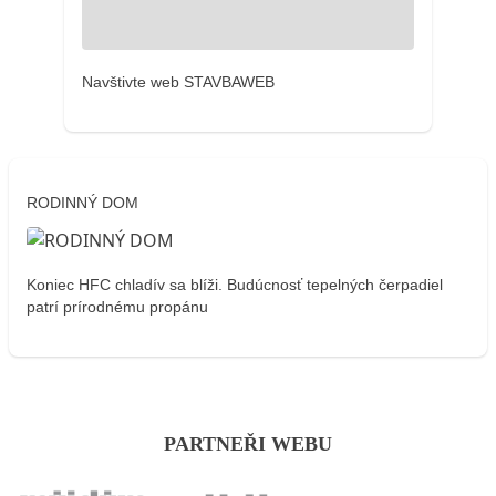
Navštivte web STAVBAWEB
RODINNÝ DOM
Koniec HFC chladív sa blíži. Budúcnosť tepelných čerpadiel
patrí prírodnému propánu
PARTNEŘI WEBU