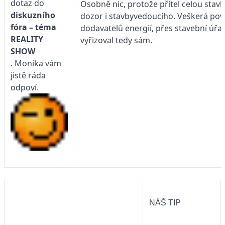
dotaz do
Osobně nic, protože přítel celou stavb
diskuzního
dozor i stavbyvedoucího. Veškerá pov
fóra – téma
dodavatelů energií, přes stavební úřa
REALITY
vyřizoval tedy sám.
SHOW
. Monika vám
jistě ráda
odpoví.
NÁŠ TIP