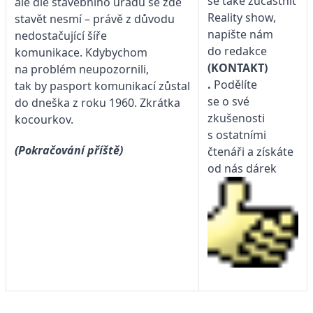
se také zúčastnit
ale dle stavebního úřadu se zde
Reality show,
stavět nesmí – právě z důvodu
napište nám
nedostačující šíře
do redakce
komunikace. Kdybychom
(KONTAKT)
na problém neupozornili,
.
Podělíte
tak by pasport komunikací zůstal
se o své
do dneška z roku 1960. Zkrátka
zkušenosti
kocourkov.
s ostatními
(Pokračování příště)
čtenáři a získáte
od nás dárek