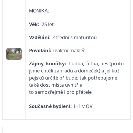
MONIKA:
Věk:
25 let
Vzdělání:
střední s maturitou
Povolání:
realitní makléř
Zájmy, koníčky:
hudba, četba, pes (proto
jsme chtěli zahradu a domeček) a jelikož
pejsků určitě přibude, tak potřebujeme
také dost místa uvnitř, a
to samozřejmě i pro přátele
Současné bydlení:
1+1 v OV