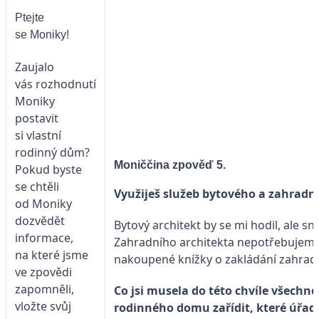
Ptejte
se Moniky!
Zaujalo
vás rozhodnutí
Moniky
postavit
si vlastní
rodinný dům?
Moniččina zpověď 5.
Pokud byste
se chtěli
Využiješ služeb bytového a zahradn
od Moniky
dozvědět
Bytový architekt by se mi hodil, ale sn
informace,
Zahradního architekta nepotřebujeme
na které jsme
nakoupené knížky o zakládání zahrad, 
ve zpovědi
zapomněli,
Co jsi musela do této chvíle všechn
vložte svůj
rodinného domu zařídit, které úřad