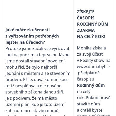
ZÍSKEJTE
ČASOPIS
RODINNÝ DŮM
Jaké máte zkušenosti
ZDARMA
s vyřizováním potřebných
NA CELÝ ROK!
lejster na úřadech?
Monika získala
Protože jsme začali vše vyřizovat
za svoji účast
loni na podzim a teprve nedávno
v Reality show na
jsme dostali stavební povolení,
www.dumabyt.cz
mohu říci, že bylo nejhorší
předplatné
jednání s městem a se stavebním
časopisu
úřadem. Příjezdová komunikace
Rodinný dům
totiž nesplňovala dle nového
na celý
stavebního zákona danou šíři.
rok. Pokud právě
Je s podivem, že má město
stavíte dům
územní plán, kde je toto území
a chtěli byste
zahrnuto pro stavbu domů,