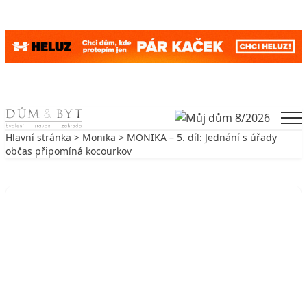
Skip to content
Men
Hlavní stránka
>
Monika
> MONIKA – 5. díl: Jednání s úřady
občas připomíná kocourkov
Zpět na Monika
MONIKA
MONIKA – 5. díl: Jednání s úřady
občas připomíná kocourkov
3. 2. 2009
3 min. čtení