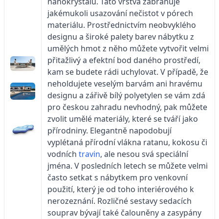
nanokrystalů. Tato vrstva zabraňuje
jakémukoli usazování nečistot v pórech
materiálu. Prostřednictvím neobvyklého
designu a široké palety barev nábytku z
umělých hmot z něho můžete vytvořit velmi
přitažlivý a efektní bod daného prostředí,
kam se budete rádi uchylovat. V případě, že
neholdujete veselým barvám ani hravému
designu a zářivě bílý polyetylen se vám zdá
pro českou zahradu nevhodný, pak můžete
zvolit umělé materiály, které se tváří jako
přírodniny. Elegantně napodobují
vyplétaná přírodní vlákna ratanu, kokosu či
vodních
travin
, ale nesou svá speciální
jména. V posledních letech se můžete velmi
často setkat s nábytkem pro venkovní
použití, který je od toho interiérového k
nerozeznání. Rozličné sestavy sedacích
souprav bývají také čalouněny a zasypány