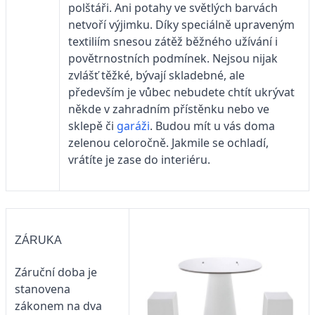
polštáři. Ani potahy ve světlých barvách
netvoří výjimku. Díky speciálně upraveným
textiliím snesou zátěž běžného užívání i
povětrnostních podmínek. Nejsou nijak
zvlášť těžké, bývají skladebné, ale
především je vůbec nebudete chtít ukrývat
někde v zahradním přístěnku nebo ve
sklepě či
garáži
. Budou mít u vás doma
zelenou celoročně. Jakmile se ochladí,
vrátíte je zase do interiéru.
ZÁRUKA
Záruční doba je
stanovena
zákonem na dva