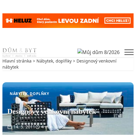
Skip to content
Men
Hlavní stránka
>
Nábytek, doplňky
> Designový venkovní
nábytek
Zpět na Nábytek, doplňky
NÁBYTEK, DOPLŇKY
Designový venkovní nábytek
14. 5. 2011
4 min. čtení