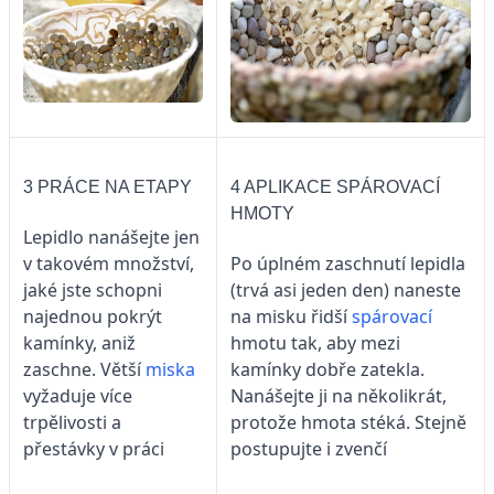
3 PRÁCE NA ETAPY
4 APLIKACE SPÁROVACÍ
HMOTY
Lepidlo nanášejte jen
v takovém množství,
Po úplném zaschnutí lepidla
jaké jste schopni
(trvá asi jeden den) naneste
najednou pokrýt
na misku řidší
spárovací
kamínky, aniž
hmotu tak, aby mezi
zaschne. Větší
miska
kamínky dobře zatekla.
vyžaduje více
Nanášejte ji na několikrát,
trpělivosti a
protože hmota stéká. Stejně
přestávky v práci
postupujte i zvenčí