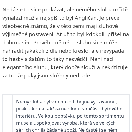
Nedá se to sice prokázat, ale němého sluhu určitě
vynalezl muž a nejspíš to byl Angličan. Je přece
všeobecně známo, že v této zemi mají sluhové
výjimečné postavení. Ať už to byl kdokoli, přišel na
dobrou věc. Pravého němého sluhu sice může
nahradit jakákoli židle nebo křeslo, ale nevypadá
to hezky a šatům to taky nesvědčí. Není nad
elegantního sluhu, který dobře slouží a nekritizuje
za to, že puky jsou složeny nedbale.
Němý sluha byl v minulosti hojně využívanou,
praktickou a takřka nedílnou součástí bytového
interiéru. Velkou poptávku po tomto sortimentu
musela uspokojovat výroba, která ve velkých
sériích chrlila žádané zboží. Nejčastěji se němí