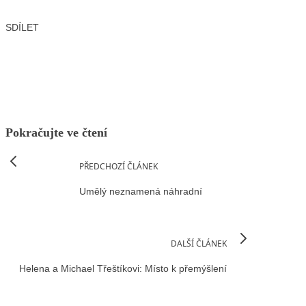
SDÍLET
Facebook
X
LinkedIn
Email
Pokračujte ve čtení
PŘEDCHOZÍ ČLÁNEK
Umělý neznamená náhradní
DALŠÍ ČLÁNEK
Helena a Michael Třeštíkovi: Místo k přemýšlení