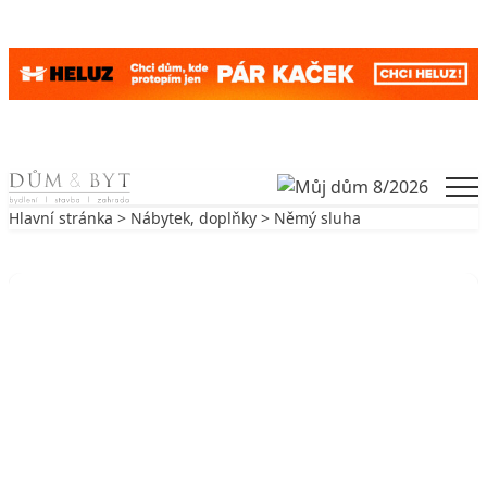
Skip to content
Men
Hlavní stránka
>
Nábytek, doplňky
> Němý sluha
Zpět na Nábytek, doplňky
NÁBYTEK, DOPLŇKY
Němý sluha
8. 5. 2006
2 min. čtení