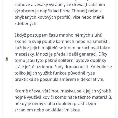
sluhové a věšáky vyráběly ze dřeva (tradičním
výrobcem je například firma Thonet) nebo z
ohýbaných kovových profilů, více nebo méně
zdobených.
I když postupem času mnoho němých sluhů
skončilo svoji pouť v kamnech nebo na smetišti,
každý z jejich majitelů se k nim nezachoval takto
macešsky. Mnozí je předali další generaci. Díky
tomu jsou tyto pěkné solitérní bytové doplňky
stále ještě ozdobou řady domácností. Změnilo se
toliko jejich využití: funkce původně ryze
praktická se posunula směrem k dekorativní.
Kromě dřeva, většinou masivu, se k jejich výrobě
hojně využívá kov či kombinace těchto materiálů,
někdy je němý sluha doplněn praktickým
zrcadlem nebo odkládací miskou.