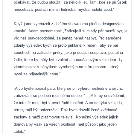
očekávat, že budou sloužit i za několik let. Tam, kde se přírůstek
neočekává, postačí menší lednička, myčka nádobí apod.“
Když jsme vycházeli z dalšího showroomu plného designových
kousků, Adam poznamenal: „Zařizuje-li si mladý pár menší byt, je
víc než pravděpodobné, že peněz nemá nazbyt. Pro zaručeně
zdařilý výsledek bych se proto přikláněl k řešení, aby se pár
soustředil na základní prvky, jako je sedací souprava, postel či
židle, které by měly být kvalitní a s nadčasovým vzhledem. Ty
zkombinovat s nábytkem vyrobeným na míru prostoru, který
bývá za přijatelnější cenu.“
„A co byste poradil páru, který se při výběru neshodne a jejichž
zařizování se podobá rodinnému souboji” – „Měli by si uvědomit,
že interiér musí být v první řadě funkční. A co se týká vzhledu,
ten by měl být univerzální. Pak bych dovolil ženě květinové
záclony a muži plazmovou televizi. Konečný výsledek jejich
domova by však za všech okolností měl působit jako jeden
celek.“