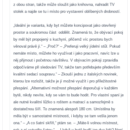
z obou stran, takže může sloužit jako knihovna, nahradit TV
stolek a najde se tu i místo pro vystavení oblíbených drobností.
„Ideální je varianta, kdy byt můžete koncipovat jako otevřený
prostor a soukromou část
oddělit. Znamená to, že obývací pokoj
by měl být propojený s kuchyní, přičemž víc prostoru bych
věnoval právě jí.“ – „Proč?“ – „Preferuji velký jídelní stůl. Pokud
nemáte místo, můžete ho využívat i jako pracovní, navíc lze u
něj přijmout i početnou návštěvu. V obývacím pokoji zpravidla
odpočíváme při sledování TV, takže tam potřebujete především
kvalitní sedací soupravu.“ – Zkouší jednu z italských novinek,
kterou lze rozložit, takže je jí možné využít i pro příležitostné
přespání. „Alternativní možnost přespání doporučuji v každém
bytě, nikdy nevíte, kdy se vám to bude hodit. Pro vlastní spaní je
ale nutné kvalitní lůžko s roštem a matrací a samozřejmě s
dostatečnou šíří. To znamená alespoň 180 cm. Umístěna by
měla být v samostatné místnosti, i kdyby se tam vešla jenom
ona.“ – „A co šatní skříň,“ ptám se. – „Máte-li volnou místnost,
pak z ní vytvořte šatnu.“ – „I když v bytě bydlí jen dva lidé? Není