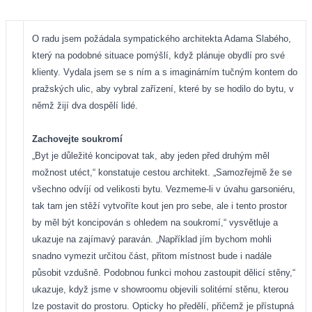
O radu jsem požádala sympatického architekta Adama Slabého,
který na podobné situace pomýšlí, když plánuje obydlí pro své
klienty. Vydala jsem se s ním a s imaginárním tučným kontem do
pražských ulic, aby vybral zařízení, které by se hodilo do bytu, v
němž žijí dva dospělí lidé.
Zachovejte soukromí
„Byt je důležité koncipovat tak, aby jeden před druhým měl
možnost utéct,“ konstatuje cestou architekt. „Samozřejmě že se
všechno odvíjí od velikosti bytu. Vezmeme-li v úvahu garsoniéru,
tak tam jen stěží vytvoříte kout jen pro sebe, ale i tento prostor
by měl být koncipován s ohledem na soukromí,“ vysvětluje a
ukazuje na zajímavý paraván. „Například jím bychom mohli
snadno vymezit určitou část, přitom místnost bude i nadále
působit vzdušně. Podobnou funkci mohou zastoupit dělicí stěny,“
ukazuje, když jsme v showroomu objevili solitérní stěnu, kterou
lze postavit do prostoru. Opticky ho předělí, přičemž je přístupná