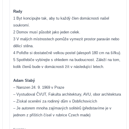
Rady
1 Byt koncipujte tak, aby tu každý člen domácnosti našel
soukromí.
2 Domov musí působit jako jeden celek.
3 V malých místnostech pomůže vymezit prostor paraván nebo
dělicí stěna.
4 Pořiďte si dostatečně velkou postel (alespoň 180 cm na šířku).
5 Spotřebiče vybírejte s ohledem na budoucnost. Záleží na tom,
kolik členů bude v domácnosti žít v následující letech.
Adam Slabý
– Narozen 24. 9. 1969 v Praze
– Vystudoval ČVUT, Fakulta architektury, AVU, obor architektura
– Získal ocenění za rodinný dům v Dobřichovicích
– Je autorem mnoha zajímavých solitérů (představíme je v
jednom z příštích čísel v rubrice Czech made)