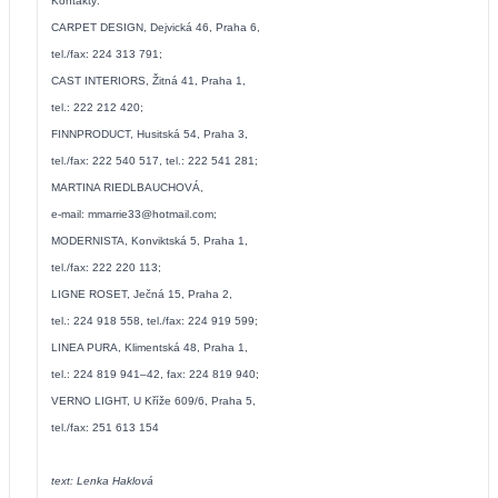
Kontakty:
CARPET DESIGN, Dejvická 46, Praha 6,
tel./fax: 224 313 791;
CAST INTERIORS, Žitná 41, Praha 1,
tel.: 222 212 420;
FINNPRODUCT, Husitská 54, Praha 3,
tel./fax: 222 540 517, tel.: 222 541 281;
MARTINA RIEDLBAUCHOVÁ,
e-mail: mmarrie33@hotmail.com;
MODERNISTA, Konviktská 5, Praha 1,
tel./fax: 222 220 113;
LIGNE ROSET, Ječná 15, Praha 2,
tel.: 224 918 558, tel./fax: 224 919 599;
LINEA PURA, Klimentská 48, Praha 1,
tel.: 224 819 941–42, fax: 224 819 940;
VERNO LIGHT, U Kříže 609/6, Praha 5,
tel./fax: 251 613 154
text: Lenka Haklová