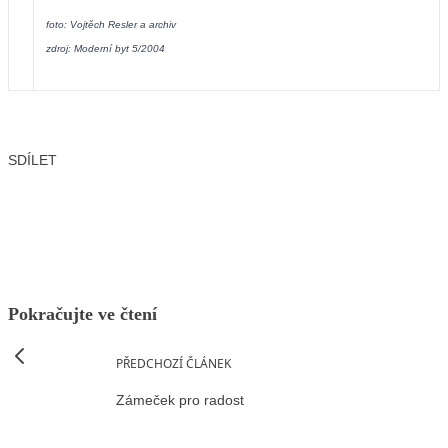
foto: Vojtěch Resler a archiv
zdroj: Moderní byt 5/2004
SDÍLET
Facebook
X
LinkedIn
Email
Pokračujte ve čtení
PŘEDCHOZÍ ČLÁNEK
Zámeček pro radost