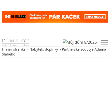
Skip to content
Men
Hlavní stránka
>
Nábytek, doplňky
> Partnerské souboje Adama
Slabého
Zpět na Nábytek, doplňky
NÁBYTEK, DOPLŇKY
Partnerské souboje Adama Slabého
9. 5. 2005
6 min. čtení