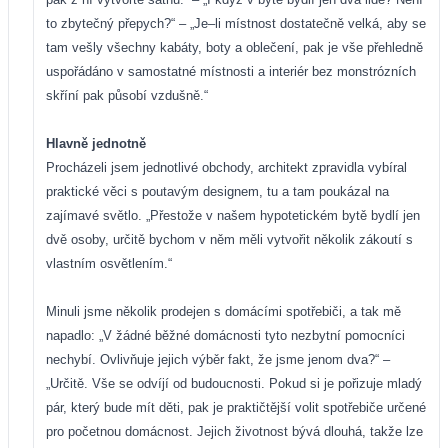
to zbytečný přepych?“ – „Je–li místnost dostatečně velká, aby se
tam vešly všechny kabáty, boty a oblečení, pak je vše přehledně
uspořádáno v samostatné místnosti a interiér bez monstrózních
skříní pak působí vzdušně.“
Hlavně jednotně
Procházeli jsem jednotlivé obchody, architekt zpravidla vybíral
praktické věci s poutavým designem, tu a tam poukázal na
zajímavé světlo. „Přestože v našem hypotetickém bytě bydlí jen
dvě osoby, určitě bychom v něm měli vytvořit několik zákoutí s
vlastním osvětlením.“
Minuli jsme několik prodejen s domácími spotřebiči, a tak mě
napadlo: „V žádné běžné domácnosti tyto nezbytní pomocníci
nechybí. Ovlivňuje jejich výběr fakt, že jsme jenom dva?“ –
„Určitě. Vše se odvíjí od budoucnosti. Pokud si je pořizuje mladý
pár, který bude mít děti, pak je praktičtější volit spotřebiče určené
pro početnou domácnost. Jejich životnost bývá dlouhá, takže lze