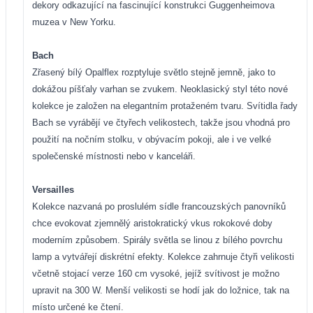
dekory odkazující na fascinující konstrukci Guggenheimova
muzea v New Yorku.
Bach
Zřasený bílý Opalflex rozptyluje světlo stejně jemně, jako to
dokážou píšťaly varhan se zvukem. Neoklasický styl této nové
kolekce je založen na elegantním protaženém tvaru. Svítidla řady
Bach se vyrábějí ve čtyřech velikostech, takže jsou vhodná pro
použití na nočním stolku, v obývacím pokoji, ale i ve velké
společenské místnosti nebo v kanceláři.
Versailles
Kolekce nazvaná po proslulém sídle francouzských panovníků
chce evokovat zjemnělý aristokratický vkus rokokové doby
moderním způsobem. Spirály světla se linou z bílého povrchu
lamp a vytvářejí diskrétní efekty. Kolekce zahrnuje čtyři velikosti
včetně stojací verze 160 cm vysoké, jejíž svítivost je možno
upravit na 300 W. Menší velikosti se hodí jak do ložnice, tak na
místo určené ke čtení.