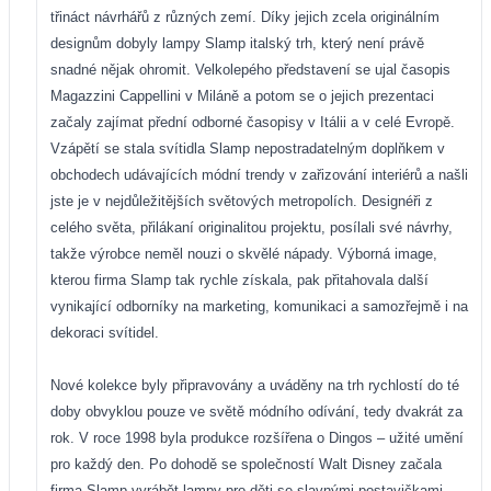
třináct návrhářů z různých zemí. Díky jejich zcela originálním
designům dobyly lampy Slamp italský trh, který není právě
snadné nějak ohromit. Velkolepého představení se ujal časopis
Magazzini Cappellini v Miláně a potom se o jejich prezentaci
začaly zajímat přední odborné časopisy v Itálii a v celé Evropě.
Vzápětí se stala svítidla Slamp nepostradatelným doplňkem v
obchodech udávajících módní trendy v zařizování interiérů a našli
jste je v nejdůležitějších světových metropolích. Designéři z
celého světa, přilákaní originalitou projektu, posílali své návrhy,
takže výrobce neměl nouzi o skvělé nápady. Výborná image,
kterou firma Slamp tak rychle získala, pak přitahovala další
vynikající odborníky na marketing, komunikaci a samozřejmě i na
dekoraci svítidel.
Nové kolekce byly připravovány a uváděny na trh rychlostí do té
doby obvyklou pouze ve světě módního odívání, tedy dvakrát za
rok. V roce 1998 byla produkce rozšířena o Dingos – užité umění
pro každý den. Po dohodě se společností Walt Disney začala
firma Slamp vyrábět lampy pro děti se slavnými postavičkami –