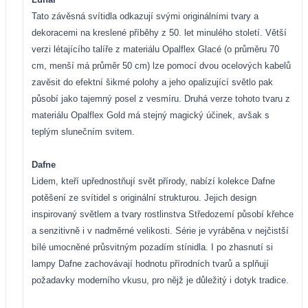
Tato závěsná svítidla odkazují svými originálními tvary a
dekoracemi na kreslené příběhy z 50. let minulého století. Větší
verzi létajícího talíře z materiálu Opalflex Glacé (o průměru 70
cm, menší má průměr 50 cm) lze pomocí dvou ocelových kabelů
zavěsit do efektní šikmé polohy a jeho opalizující světlo pak
působí jako tajemný posel z vesmíru. Druhá verze tohoto tvaru z
materiálu Opalflex Gold má stejný magický účinek, avšak s
teplým slunečním svitem.
Dafne
Lidem, kteří upřednostňují svět přírody, nabízí kolekce Dafne
potěšení ze svítidel s originální strukturou. Jejich design
inspirovaný světlem a tvary rostlinstva Středozemí působí křehce
a senzitivně i v nadměrné velikosti. Série je vyráběna v nejčistší
bílé umocněné průsvitným pozadím stínidla. I po zhasnutí si
lampy Dafne zachovávají hodnotu přírodních tvarů a splňují
požadavky moderního vkusu, pro nějž je důležitý i dotyk tradice.