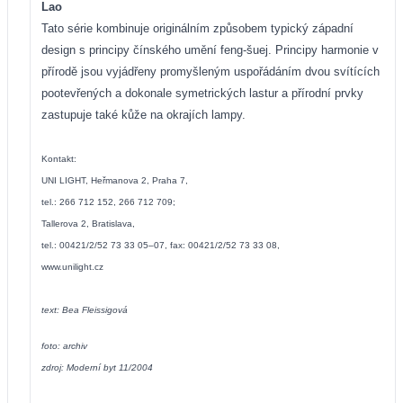
Lao
Tato série kombinuje originálním způsobem typický západní
design s principy čínského umění feng-šuej. Principy harmonie v
přírodě jsou vyjádřeny promyšleným uspořádáním dvou svítících
pootevřených a dokonale symetrických lastur a přírodní prvky
zastupuje také kůže na okrajích lampy.
Kontakt:
UNI LIGHT, Heřmanova 2, Praha 7,
tel.: 266 712 152, 266 712 709;
Tallerova 2, Bratislava,
tel.: 00421/2/52 73 33 05–07, fax: 00421/2/52 73 33 08,
www.unilight.cz
text: Bea Fleissigová
foto: archiv
zdroj: Moderní byt 11/2004