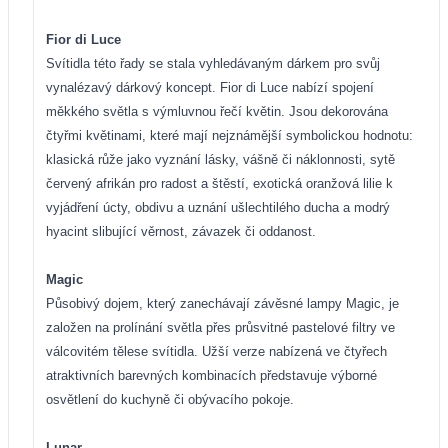
Fior di Luce
Svítidla této řady se stala vyhledávaným dárkem pro svůj
vynalézavý dárkový koncept. Fior di Luce nabízí spojení
měkkého světla s výmluvnou řečí květin. Jsou dekorována
čtyřmi květinami, které mají nejznámější symbolickou hodnotu:
klasická růže jako vyznání lásky, vášně či náklonnosti, sytě
červený afrikán pro radost a štěstí, exotická oranžová lilie k
vyjádření úcty, obdivu a uznání ušlechtilého ducha a modrý
hyacint slibující věrnost, závazek či oddanost.
Magic
Působivý dojem, který zanechávají závěsné lampy Magic, je
založen na prolínání světla přes průsvitné pastelové filtry ve
válcovitém tělese svítidla. Užší verze nabízená ve čtyřech
atraktivních barevných kombinacích představuje výborné
osvětlení do kuchyně či obývacího pokoje.
Lunar