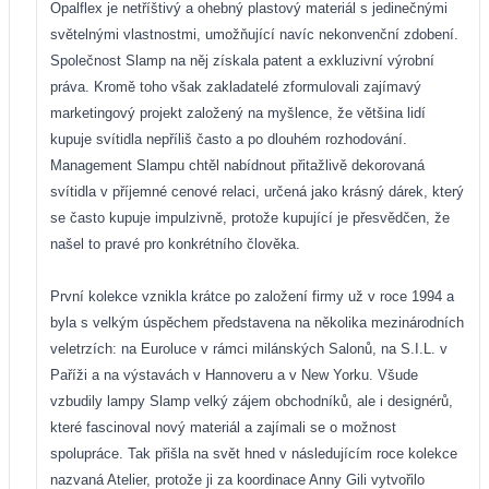
Opalflex je netříštivý a ohebný plastový materiál s jedinečnými
světelnými vlastnostmi, umožňující navíc nekonvenční zdobení.
Společnost Slamp na něj získala patent a exkluzivní výrobní
práva. Kromě toho však zakladatelé zformulovali zajímavý
marketingový projekt založený na myšlence, že většina lidí
kupuje svítidla nepříliš často a po dlouhém rozhodování.
Management Slampu chtěl nabídnout přitažlivě dekorovaná
svítidla v příjemné cenové relaci, určená jako krásný dárek, který
se často kupuje impulzivně, protože kupující je přesvědčen, že
našel to pravé pro konkrétního člověka.
První kolekce vznikla krátce po založení firmy už v roce 1994 a
byla s velkým úspěchem představena na několika mezinárodních
veletrzích: na Euroluce v rámci milánských Salonů, na S.I.L. v
Paříži a na výstavách v Hannoveru a v New Yorku. Všude
vzbudily lampy Slamp velký zájem obchodníků, ale i designérů,
které fascinoval nový materiál a zajímali se o možnost
spolupráce. Tak přišla na svět hned v následujícím roce kolekce
nazvaná Atelier, protože ji za koordinace Anny Gili vytvořilo