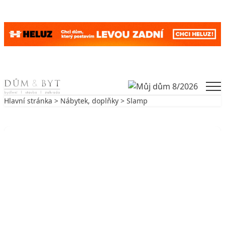
Skip to content
Men
Hlavní stránka
>
Nábytek, doplňky
> Slamp
Zpět na Nábytek, doplňky
NÁBYTEK, DOPLŇKY
Slamp
28. 11. 2005
7 min. čtení