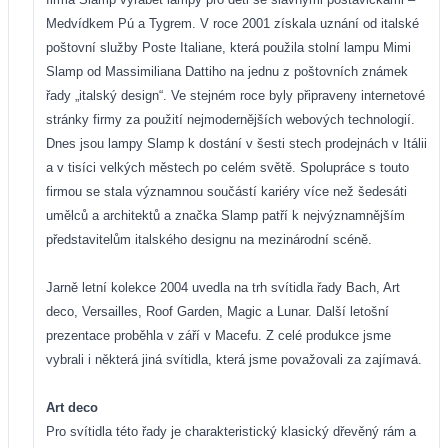
Medvídkem Pú a Tygrem. V roce 2001 získala uznání od italské
poštovní služby Poste Italiane, která použila stolní lampu Mimi
Slamp od Massimiliana Dattiho na jednu z poštovních známek
řady „italský design“. Ve stejném roce byly připraveny internetové
stránky firmy za použití nejmodernějších webových technologií.
Dnes jsou lampy Slamp k dostání v šesti stech prodejnách v Itálii
a v tisíci velkých městech po celém světě. Spolupráce s touto
firmou se stala významnou součástí kariéry více než šedesáti
umělců a architektů a značka Slamp patří k nejvýznamnějším
představitelům italského designu na mezinárodní scéně.
Jarně letní kolekce 2004 uvedla na trh svítidla řady Bach, Art
deco, Versailles, Roof Garden, Magic a Lunar. Další letošní
prezentace proběhla v září v Macefu. Z celé produkce jsme
vybrali i některá jiná svítidla, která jsme považovali za zajímavá.
Art deco
Pro svítidla této řady je charakteristický klasický dřevěný rám a