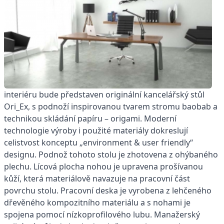
interiéru bude představen originální kancelářský stůl
Ori_Ex, s podnoží inspirovanou tvarem stromu baobab a
technikou skládání papíru – origami. Moderní
technologie výroby i použité materiály dokreslují
celistvost konceptu „environment & user friendly“
designu. Podnož tohoto stolu je zhotovena z ohýbaného
plechu. Lícová plocha nohou je upravena prošívanou
kůží, která materiálově navazuje na pracovní část
povrchu stolu. Pracovní deska je vyrobena z lehčeného
dřevěného kompozitního materiálu a s nohami je
spojena pomocí nízkoprofilového lubu. Manažerský