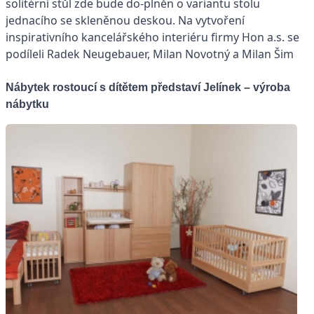
solitérní stůl zde bude do-plněn o variantu stolu
jednacího se skleněnou deskou. Na vytvoření
inspirativního kancelářského interiéru firmy Hon a.s. se
podíleli Radek Neugebauer, Milan Novotný a Milan Šim
Nábytek rostoucí s dítětem představí Jelínek – výroba
nábytku