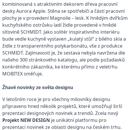
kombinovaná s atraktivním dekorem dřeva pracovní
desky Aurora Apple. Stěna se spotřebiči a částí pracovní
plochy je v provedení Magnolie – lesk. K hnědým dvířkům
kuchyňského ostrůvku ladí židle provedené v hnědé
síťovině SCHMIDT. Jako solitér inspirativního interiéru
bude vedle kuchyně vystaven „kulatý stůl“ z bílého skla a
židle z transparentního polykarbonátu, vše z produkce
SCHMIDT. Zajímavostí je, že sestava nebyla navržena dle
našeho 300 stránkového katalogu, ale podle požadavků
konkrétního zákazníka, ke kterému přímo z veletrhu
MOBITEX směřuje.
Žhavé novinky ze světa designu
V letošním roce je pro všechny milovníky designu
připraveno hned několik projektů, které umožňují širší
prezentaci designových novinek a trendů. Zcela nový
Projekt NEW DESIGN
je unikátní platformu pro
prezentaci novinek ze oblasti designu na českém trhu.