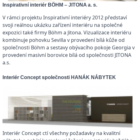
Inspirativní interiér BÖHM – JITONA a. s.
V rámci projektu Inspirativní interiéry 2012 představí
svoji reálnou ukázku zařízení interiéru na společné
expozici také firmy Böhm a Jitona. Vizualizace int
eriéru
kombinuje pohovku Sevilla v provedení bílá kůže od
společnosti Böhm a sestavy obývacího pokoje Georgia v
provedení masivní borovice bílá od společnosti JITONA
a.s.
Interiér Concept společnosti HANÁK NÁBYTEK
Interiér Concept ctí všechny požadavky na kvalitní