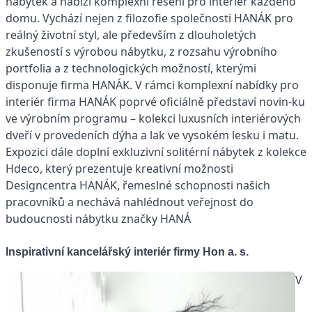
nábytek a nabízí komplexní řešení pro interiér každého
domu. Vychází nejen z filozofie společnosti HANÁK pro
reálný životní styl, ale především z dlouholetých
zkušeností s výrobou nábytku, z rozsahu výrobního
portfolia a z technologických možností, kterými
disponuje firma HANÁK. V rámci komplexní nabídky pro
interiér firma HANÁK poprvé oficiálně představí novin-ku
ve výrobním programu – kolekci luxusních interiérových
dveří v provedeních dýha a lak ve vysokém lesku i matu.
Expozici dále doplní exkluzivní solitérní nábytek z kolekce
Hdeco, který prezentuje kreativní možnosti
Designcentra HANÁK, řemeslné schopnosti našich
pracovníků a nechává nahlédnout veřejnost do
budoucnosti nábytku značky HANÁ
Inspirativní kancelářský interiér firmy Hon a. s.
V