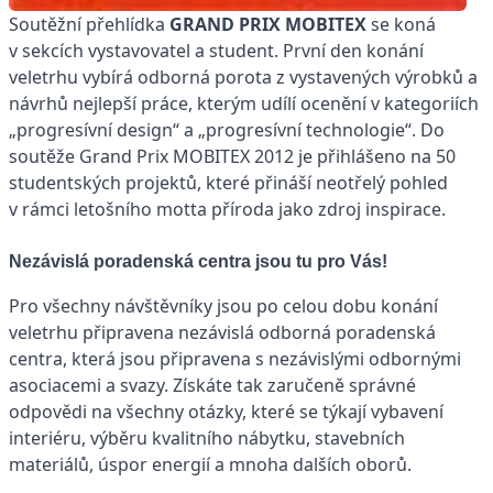
Soutěžní přehlídka
GRAND PRIX MOBITEX
se koná
v sekcích vystavovatel a student. První den konání
veletrhu vybírá odborná porota z vystavených výrobků a
návrhů nejlepší práce, kterým udílí ocenění v kategoriích
„progresívní design“ a „progresívní technologie“. Do
soutěže Grand Prix MOBITEX 2012 je přihlášeno na 50
studentských projektů, které přináší neotřelý pohled
v rámci letošního motta příroda jako zdroj inspirace.
Nezávislá poradenská centra jsou tu pro Vás!
Pro všechny návštěvníky jsou po celou dobu konání
veletrhu připravena nezávislá odborná poradenská
centra, která jsou připravena s nezávislými odbornými
asociacemi a svazy. Získáte tak zaručeně správné
odpovědi na všechny otázky, které se týkají vybavení
interiéru, výběru kvalitního nábytku, stavebních
materiálů, úspor energií a mnoha dalších oborů.