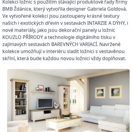
Kolekci ložnic s použitím stávající produktové řady firmy
BMB Ždánice, který vytvořila designer Gabriela Goldová.
Ve vytvořené kolekci jsou zastoupeny krásné textury
našich i exotických dřevin v sestavách INTARZIE A DÝHY, i
nové materiály, jako jsou dekorační panely u ložnic
KOUZLO PŘÍRODY a technologie digitálního tisku v
zajímavých sestavách BAREVNÝCH VARIACÍ. Navržené
kolekce umožňují v interiéru sladit ložnici s vestavěnou
skříní, která bude každou novou ložnici vždy doplňovat.