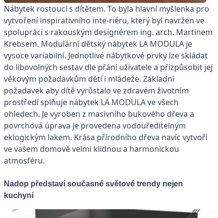
Nábytek rostoucí s dítětem. To byla hlavní myšlenka pro
vytvoření inspirativního inte-riéru, který byl navržen ve
spolupráci s rakouským designérem ing. arch. Martinem
Krebsem. Modulární dětský nábytek LA MODULA je
vysoce variabilní. Jednotlivé nábytkové prvky lze skládat
do libovolných sestav dle přání uživatele a přizpůsobit jej
věkovým požadavkům dětí i mládeže. Základní
požadavek aby dítě vyrůstalo ve zdravém životním
prostředí splňuje nábytek LA MODULA ve všech
ohledech. Je vyroben z masivního bukového dřeva a
povrchová úprava je provedena vodouředitelným
eklogickým lakem. Krása přírodního dřeva navíc vytvoří
ve vašem domově velmi klidnou a harmonickou
atmosféru.
Nadop představí současné světové trendy nejen
kuchyní