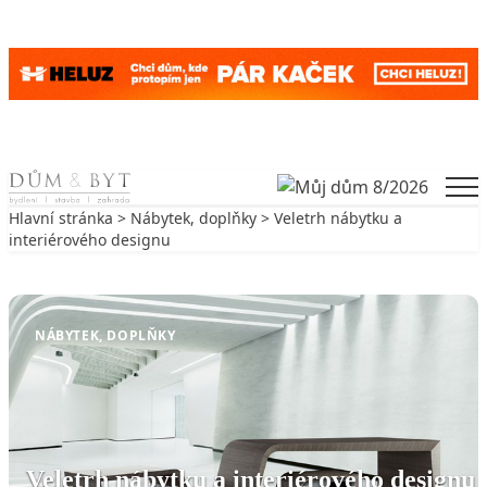
Skip to content
Men
Hlavní stránka
>
Nábytek, doplňky
> Veletrh nábytku a
interiérového designu
Zpět na Nábytek, doplňky
NÁBYTEK, DOPLŇKY
Veletrh nábytku a interiérového designu