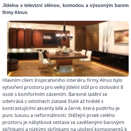
Jídelna s televizní stěnou, komodou a výsuvným barem
firmy Alnus
Hlavním cílem Inspirativního interiéru firmy Alnus bylo
vytvoření prostoru pro velký jídelní stůl pro stolování 8
osob s komfortním zázemím. Barevné ladění se
odehrává s odstínech zlatavé žluté až hnědé s
kontrastujícími akcenty bílé a černé, která podtrhu-je
punc luxusu a neformálnosti. Stěžejní prvek celého
prostoru je nábytková sestava se zavěšenými barovými
skřínkami a nízkými skřínkami na uložení komponentů k