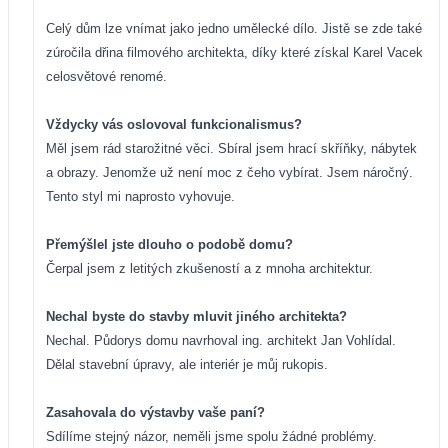
Celý dům lze vnímat jako jedno umělecké dílo. Jistě se zde také
zúročila dřina filmového architekta, díky které získal Karel Vacek
celosvětové renomé.
Vždycky vás oslovoval funkcionalismus?
Měl jsem rád starožitné věci. Sbíral jsem hrací skříňky, nábytek
a obrazy. Jenomže už není moc z čeho vybírat. Jsem náročný.
Tento styl mi naprosto vyhovuje.
Přemýšlel jste dlouho o podobě domu?
Čerpal jsem z letitých zkušeností a z mnoha architektur.
Nechal byste do stavby mluvit jiného architekta?
Nechal. Půdorys domu navrhoval ing. architekt Jan Vohlídal.
Dělal stavební úpravy, ale interiér je můj rukopis.
Zasahovala do výstavby vaše paní?
Sdílíme stejný názor, neměli jsme spolu žádné problémy.