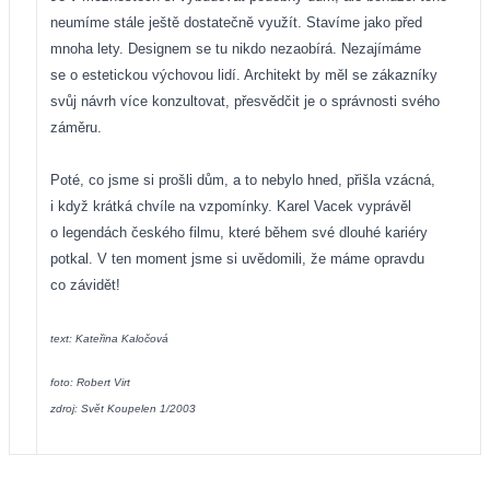
neumíme stále ještě dostatečně využít. Stavíme jako před
mnoha lety. Designem se tu nikdo nezaobírá. Nezajímáme
se o estetickou výchovou lidí. Architekt by měl se zákazníky
svůj návrh více konzultovat, přesvědčit je o správnosti svého
záměru.
Poté, co jsme si prošli dům, a to nebylo hned, přišla vzácná,
i když krátká chvíle na vzpomínky. Karel Vacek vyprávěl
o legendách českého filmu, které během své dlouhé kariéry
potkal. V ten moment jsme si uvědomili, že máme opravdu
co závidět!
text: Kateřina Kaločová
foto: Robert Virt
zdroj: Svět Koupelen 1/2003