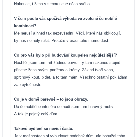
Nakonec, i žena s sebou nese něco svého.
V čem podle vás spočívá výhoda ve zvolené černobílé
kombinaci?
Mě neruší a hned tak nezevšední. Věci, které nás obklopují,
by nás neměly rušit. Protože v práci toho máme dost.
Co pro vás bylo při budování koupelen nejdůležitější?
Nechtěl jsem tam mít žádnou barvu. Ty tam nakonec stejně
přinese žena svými parfémy a krémy. Základ tvoří vana,
sprchový kout, bidet, a to tam mám. Všechno ostatní pokládám
za zbytečnosti.
Co je v domě barevné – to jsou obrazy.
Do černobílého interiéru se hodí sem tam barevný motiv.
A tak je pojatý celý dům.
Takové bydlení se nevidí často.
Je v možnostech si vybudovat podobný dům, ale bohužel toho