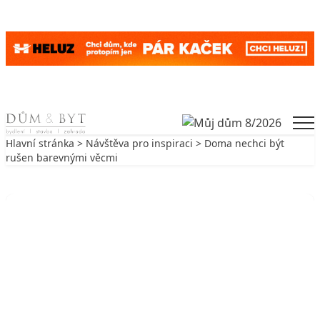
Skip to content
Men
Hlavní stránka
>
Návštěva pro inspiraci
> Doma nechci být
rušen barevnými věcmi
Zpět na Návštěva pro inspiraci
NÁVŠTĚVA PRO INSPIRACI
Doma nechci být rušen barevnými
věcmi
9. 3. 2004
5 min. čtení