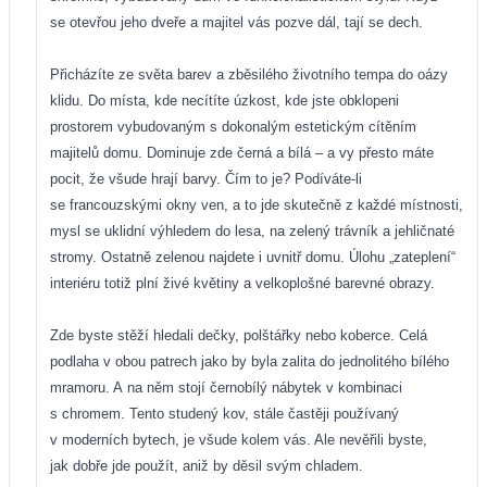
se otevřou jeho dveře a majitel vás pozve dál, tají se dech.
Přicházíte ze světa barev a zběsilého životního tempa do oázy
klidu. Do místa, kde necítíte úzkost, kde jste obklopeni
prostorem vybudovaným s dokonalým estetickým cítěním
majitelů domu. Dominuje zde černá a bílá – a vy přesto máte
pocit, že všude hrají barvy. Čím to je? Podíváte-li
se francouzskými okny ven, a to jde skutečně z každé místnosti,
mysl se uklidní výhledem do lesa, na zelený trávník a jehličnaté
stromy. Ostatně zelenou najdete i uvnitř domu. Úlohu „zateplení“
interiéru totiž plní živé květiny a velkoplošné barevné obrazy.
Zde byste stěží hledali dečky, polštářky nebo koberce. Celá
podlaha v obou patrech jako by byla zalita do jednolitého bílého
mramoru. A na něm stojí černobílý nábytek v kombinaci
s chromem. Tento studený kov, stále častěji používaný
v moderních bytech, je všude kolem vás. Ale nevěřili byste,
jak dobře jde použít, aniž by děsil svým chladem.