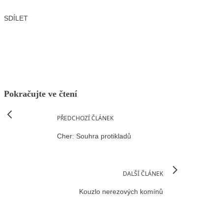
SDÍLET
Facebook
X
LinkedIn
Email
Pokračujte ve čtení
PŘEDCHOZÍ ČLÁNEK
Cher: Souhra protikladů
DALŠÍ ČLÁNEK
Kouzlo nerezových komínů