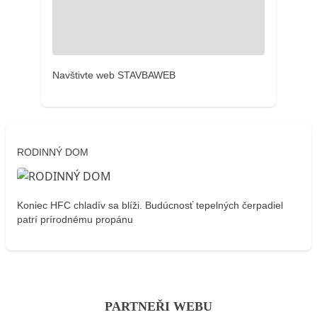
Navštivte web STAVBAWEB
RODINNÝ DOM
Koniec HFC chladív sa blíži. Budúcnosť tepelných čerpadiel
patrí prírodnému propánu
PARTNEŘI WEBU