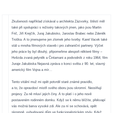
Zkušenosti například získával u architekta Zázvorky, štěstí měl
také při spolupráci s režiséry takových jmen, jako jsou Martin
Frič, Jiří Krejčík, Juraj Jakubisko, Jaroslav Brabec nebo Zdeněk
Troška. A to jmenujeme jen zlomek jeho tvorby. Karel Vacek také
stál u mnoha filmových staveb i pro zahraniční partnery. Výčet
jeho práce by byl dlouhý, připomeňme alespoň některé filmy –
Hvězda zvaná pelyněk a Čintamani a podvodník z roku 1964, film
Juraje Jakubiska Nejasná zpráva o konci světa z 90. let, slavný
americký film Vojna a mír…
Tento vitální muž mi opět potvrdil staré známé pravidlo,
a to, že opravdoví mistři svého oboru jsou skromní. Neoslňují
projevy. Za ně mluví jejich činy. A to platí i o jeho nově
postaveném rodinném domku. Když se k němu blížíte, překvapí
vás možná barva vysoké zdi. Ale za ní se schovává, opět
skromně, vybudovaný dům ve funkcionalistickém stylu. Když