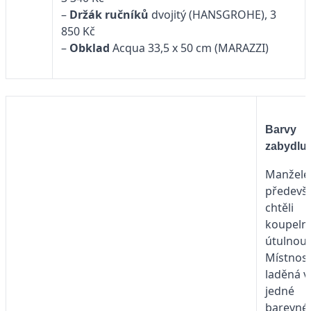
–
Držák ručníků
dvojitý (HANSGROHE), 3
850 Kč
–
Obklad
Acqua 33,5 x 50 cm (MARAZZI)
Barvy
zabydluj
Manželé
předevš
chtěli
koupeln
útulnou.
Místnost
laděná v
jedné
barevné