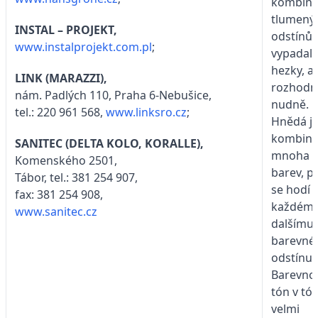
kombina
tlumený
INSTAL – PROJEKT,
odstínů
www.instalprojekt.com.pl
;
vypadal
hezky, al
LINK (MARAZZI),
rozhodn
nám. Padlých 110, Praha 6-Nebušice,
nudně.
tel.: 220 961 568,
www.linksro.cz
;
Hnědá j
kombina
SANITEC (DELTA KOLO, KORALLE),
mnoha
Komenského 2501,
barev, p
Tábor, tel.: 381 254 907,
se hodí 
fax: 381 254 908,
každém
www.sanitec.cz
dalšímu
barevn
odstínu.
Barevno
tón v tón
velmi