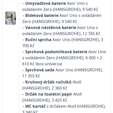
–
Umyvadlová baterie
Axor Uno s
ovládáním Zero (HANSGROHE), 9 540 Kč
–
Bidetová baterie
Axor Uno s ovládáním
Zero (HANSGROHE), 9 540 Kč
–
Vanová nástěnná baterie
Axor Uno s
ovládáním Zero (HANSGROHE), 12 765 Kč
–
Ruční sprcha
Axor Uno (HANSGROHE), 3
700 Kč
–
Sprchová podomítková baterie
Axor Uno
s ovládáním Zero (HANSGROHE), 6 000 + 2
610 Kč ibox univerzal
–
Sprchová sada
Axor Uno (HANSGROHE),
11 355 Kč
–
Kruhový držák ručníků
Atoll
(HANSGROHE), 2 360 Kč
–
Držák na toaletní papír
Atoll
(HANSGROHE), 3 425 Kč
–
WC kartáč
s držákem Atoll (HANSGROHE),
3 340 Kč