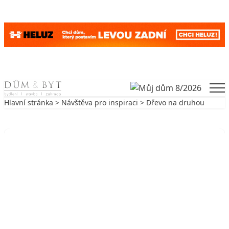
Skip to content
Men
Hlavní stránka
>
Návštěva pro inspiraci
> Dřevo na druhou
Zpět na Návštěva pro inspiraci
NÁVŠTĚVA PRO INSPIRACI
Dřevo na druhou
11. 10. 2006
5 min. čtení