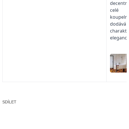
decentní
celé
koupeln
dodává
charakte
eleganci
SDÍLET
Facebook
X
LinkedIn
Email