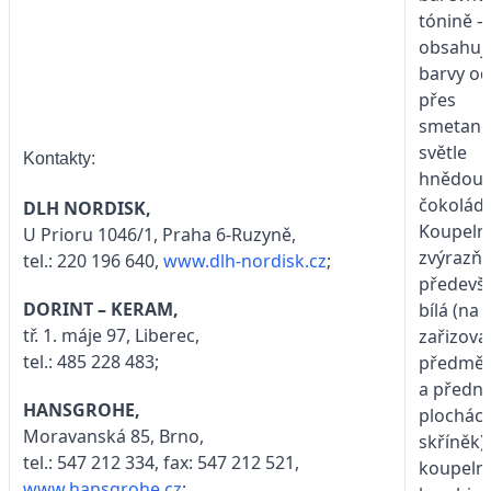
tónině –
obsahuj
barvy od
přes
smetano
světle
Kontakty:
hnědou 
čokolád
DLH NORDISK,
Koupeln
U Prioru 1046/1, Praha 6-Ruzyně,
zvýrazňu
tel.: 220 196 640,
www.dlh-nordisk.cz
;
předevš
DORINT – KERAM,
bílá (na
tř. 1. máje 97, Liberec,
zařizova
tel.: 485 228 483;
předmět
a přední
HANSGROHE,
plochác
Moravanská 85, Brno,
skříněk)
tel.: 547 212 334, fax: 547 212 521,
koupeln
www.hansgrohe.cz
;