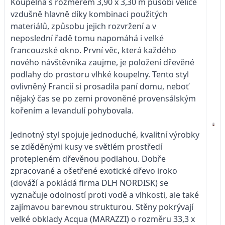
Koupelna s rozměrem 3,90 x 3,30 m působí velice
vzdušně hlavně díky kombinaci použitých
materiálů, způsobu jejich rozvržení a v
neposlední řadě tomu napomáhá i velké
francouzské okno. První věc, která každého
nového návštěvníka zaujme, je položení dřevěné
podlahy do prostoru vlhké koupelny. Tento styl
ovlivněný Francií si prosadila paní domu, neboť
nějaký čas se po zemi provoněné provensálským
kořením a levandulí pohybovala.
Jednotný styl spojuje jednoduché, kvalitní výrobky
se zděděnými kusy ve světlém prostředí
protepleném dřevěnou podlahou. Dobře
zpracované a ošetřené exotické dřevo iroko
(dováží a pokládá firma DLH NORDISK) se
vyznačuje odolností proti vodě a vlhkosti, ale také
zajímavou barevnou strukturou. Stěny pokrývají
velké obklady Acqua (MARAZZI) o rozměru 33,3 x