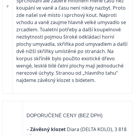
Sprchování ale zabere mnohem méně času než
koupání ve vaně a času není nikdy nazbyt. Proto
zde našel své místo i sprchový kout. Naproti
vchodu a vaně zaujme hlavně velké umyvadlo se
zrcadlem. Toaletní potřeby a další koupelnové
nezbytnosti pojmou široké odkládací horní
plochy umyvadla, skříňka pod umyvadlem a další
dvě nižší skříňky umístěné po stranách. Na
korpus skříněk bylo použito exotické dřevo
wengé, lesklé bílé čelní plochy mají jednoduché
nerezové úchyty. Stranou od „hlavního tahu“
najdeme závěsný klozet s bidetem.
DOPORUČENÉ CENY (BEZ DPH)
–
Závěsný klozet
Diara (DELTA KOLO), 3 818