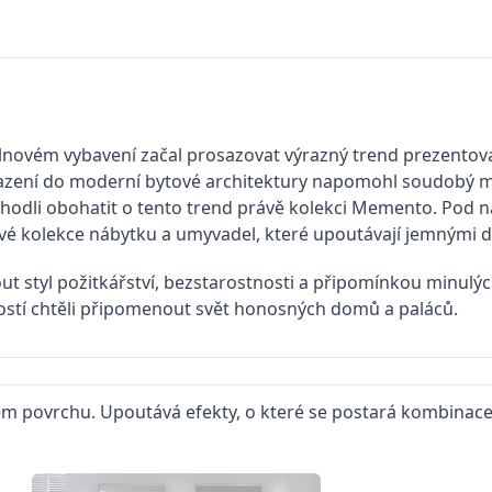
elnovém vybavení začal prosazovat výrazný trend prezentov
ařazení do moderní bytové architektury napomohl soudobý min
hodli obohatit o tento trend právě kolekci Memento. Po
ové kolekce nábytku a umyvadel, které upoutávají jemnými d
ut styl požitkářství, bezstarostnosti a připomínkou minul
ostí chtěli připomenout svět honosných domů a paláců.
 povrchu. Upoutává efekty, o které se postará kombinace 