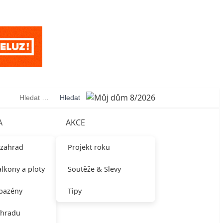
Vyhledávání
A
AKCE
 zahrad
Projekt roku
alkony a ploty
Soutěže & Slevy
 bazény
Tipy
ahradu