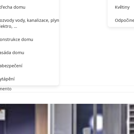
třecha domu
Květiny
ozvody vody, kanalizace, plynu,
Odpočine
lektro, …
onstrukce domu
asáda domu
abezpečení
ytápění
mento