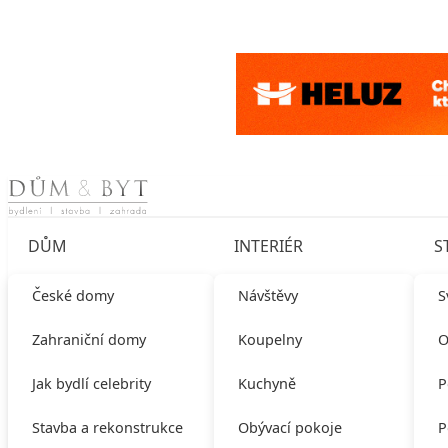
Skip to content
DŮM
INTERIÉR
S
České domy
Návštěvy
S
Zahraniční domy
Koupelny
O
Jak bydlí celebrity
Kuchyně
P
Stavba a rekonstrukce
Obývací pokoje
P