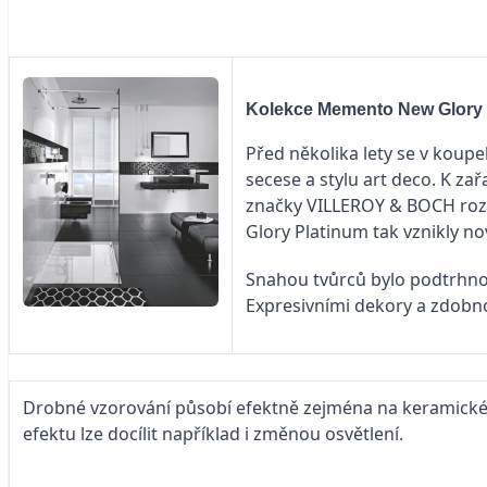
Kolekce Memento New Glory
Před několika lety se v koup
secese a stylu art deco. K z
značky VILLEROY & BOCH roz
Glory Platinum tak vznikly n
Snahou tvůrců bylo podtrhno
Expresivními dekory a zdobn
Drobné vzorování působí efektně zejména na keramickém
efektu lze docílit například i změnou osvětlení.