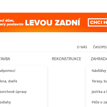
O NÁS
ČASOPIS
TAVBA
REKONSTRUKCE
ZAHRAD
vépomocí
Návštěvy
kna, dveře
Terasy, b
ovrchové úpravy
Jezírka a
odlahy
Péče o z