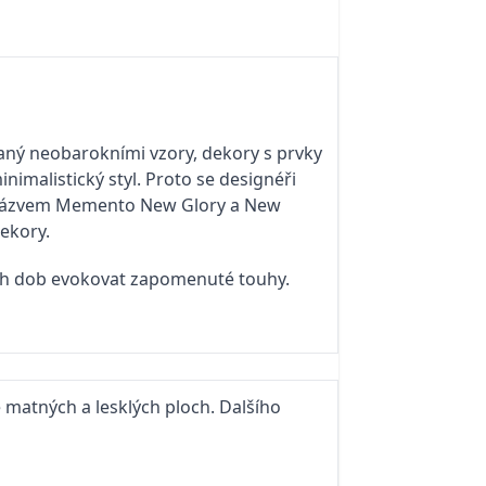
aný neobarokními vzory, dekory s prvky
imalistický styl. Proto se designéři
d názvem Memento New Glory a New
ekory.
ých dob evokovat zapomenuté touhy.
matných a lesklých ploch. Dalšího