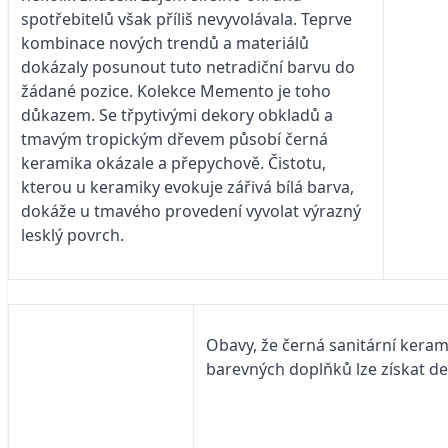
spotřebitelů však příliš nevyvolávala. Teprve
kombinace nových trendů a materiálů
dokázaly posunout tuto netradiční barvu do
žádané pozice. Kolekce Memento je toho
důkazem. Se třpytivými dekory obkladů a
tmavým tropickým dřevem působí černá
keramika okázale a přepychově. Čistotu,
kterou u keramiky evokuje zářivá bílá barva,
dokáže u tmavého provedení vyvolat výrazný
lesklý povrch.
Obavy, že černá sanitární keram
barevných doplňků lze získat dec