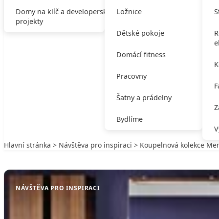
Domy na klíč a developerské
Ložnice
S
projekty
Dětské pokoje
R
e
Domácí fitness
K
Pracovny
F
Šatny a prádelny
Z
Bydlíme
V
Hlavní stránka
>
Návštěva pro inspiraci
> Koupelnová kolekce Me
Zpět na Návštěva pro inspiraci
NÁVŠTĚVA PRO INSPIRACI