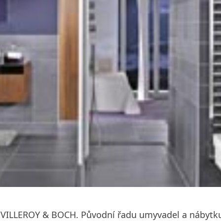
 VILLEROY & BOCH. Původní řadu umyvadel a nábytku 