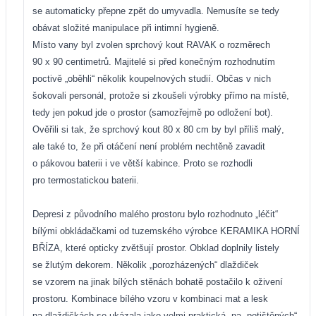
se automaticky přepne zpět do umyvadla. Nemusíte se tedy
obávat složité manipulace při intimní hygieně.
Místo vany byl zvolen sprchový kout RAVAK o rozměrech
90 x 90 centimetrů. Majitelé si před konečným rozhodnutím
poctivě „oběhli“ několik koupelnových studií. Občas v nich
šokovali personál, protože si zkoušeli výrobky přímo na místě,
tedy jen pokud jde o prostor (samozřejmě po odložení bot).
Ověřili si tak, že sprchový kout 80 x 80 cm by byl příliš malý,
ale také to, že při otáčení není problém nechtěně zavadit
o pákovou baterii i ve větší kabince. Proto se rozhodli
pro termostatickou baterii.
Depresi z původního malého prostoru bylo rozhodnuto „léčit“
bílými obkládačkami od tuzemského výrobce KERAMIKA HORNÍ
BŘÍZA, které opticky zvětšují prostor. Obklad doplnily listely
se žlutým dekorem. Několik „porozházených“ dlaždiček
se vzorem na jinak bílých stěnách bohatě postačilo k oživení
prostoru. Kombinace bílého vzoru v kombinaci mat a lesk
na dlaždičkách se ukázala jako velmi praktická, na „potištěných“