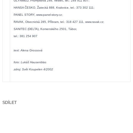
GLYNWED, Průmyslová 246, Vestec, tel.: 244 911 807;
HANSA ČESKO, Žatecká 888, Kralovice, tel.: 373 302 111;
PANEL STORY, www.panel-story.cz;
RAVAK, Obecnická 285, Příbram, tel.: 318 427 111, www.ravak.cz;
SANITEC (DELTA), Komenského 2501, Tábor,
tel.: 381 254 907
text: Alena Grossová
foto: Lukáš Hausenblas
zdroj: Svět Koupelen 4/2002
SDÍLET
Facebook
X
LinkedIn
Email