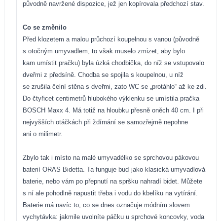
původně navržené dispozice, jež jen kopírovala předchozí stav.
Co se změnilo
Před klozetem a malou průchozí koupelnou s vanou (původně
s otočným umyvadlem, to však muselo zmizet, aby bylo
kam umístit pračku) byla úzká chodbička, do níž se vstupovalo
dveřmi z předsíně. Chodba se spojila s koupelnou, u níž
se zrušila čelní stěna s dveřmi, zato WC se „protáhlo“ až ke zdi.
Do čtyřicet centimetrů hlubokého výklenku se umístila pračka
BOSCH Maxx 4. Má totiž na hloubku přesně oněch 40 cm. I při
nejvyšších otáčkách při ždímání se samozřejmě nepohne
ani o milimetr.
Zbylo tak i místo na malé umyvadélko se sprchovou pákovou
baterií ORAS Bidetta. Ta funguje buď jako klasická umyvadlová
baterie, nebo vám po přepnutí na spršku nahradí bidet. Můžete
s ní ale pohodlně napustit třeba i vodu do kbelíku na vytírání.
Baterie má navíc to, co se dnes označuje módním slovem
vychytávka: jakmile uvolníte páčku u sprchové koncovky, voda