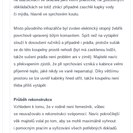
obkládačkách se totiž ztrácí případné zaschlé kapky vody
či mýdla, hlavně ve sprchovém koutu.
Místo původního infrazářiče byl zvolen elektrický otopný žebřík
povrchově upravený bílým komaxitem. Spíš než na vytápění
slouží k dosoušení ručníků a případně i prádla, protože sušák
se do této koupelny prostě nehodí (byt má zasklenou lodžii,
takže sušení prádla není problém ani v zimě). Majitelé navíc
s překvapením zjistili, že při sprchování vzniká v kabince velmi
příjemné teplo, jaké nikdy ve vaně nepamatují. Díky většímu
prostoru se lze uvnitř kabinky hned utřít, takže koupelnu není
třeba příliš vytápět.
Průběh rekonstrukce
Vzhledem k tomu, že v rodině není řemeslník, vůbec
se neuvažovalo o rekonstrukci svépomocí. Navíc pokročilejší
věk majitelů volal po tom, aby se mohli maximálně vyhnout
i pomocným pracím a vyřizování všech potřebných dokladů.