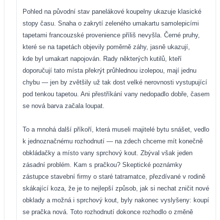
Pohled na původní stav panelákové koupelny ukazuje klasické
stopy času. Snaha o zakrytí zeleného umakartu samolepicími
tapetami francouzské provenience příliš nevyšla. Černé pruhy,
které se na tapetách objevily poměrně záhy, jasně ukazují,
kde byl umakart napojován. Rady některých kutilů, kteří
doporučují tato místa překrýt průhlednou izolepou, mají jednu
chybu — jen by zvětšily už tak dost velké nerovnosti vystupující
pod tenkou tapetou. Ani přestříkání vany nedopadlo dobře, časem
se nová barva začala loupat.
To a mnohá další příkoří, která museli majitelé bytu snášet, vedlo
k jednoznačnému rozhodnutí — na zdech chceme mít konečně
obkládačky a místo vany sprchový kout. Zbýval však jeden
zásadní problém. Kam s pračkou? Skeptické poznámky
zástupce stavební firmy o staré tatramatce, přezdívané v rodině
skákající koza, že je to nejlepší způsob, jak si nechat zničit nové
obklady a možná i sprchový kout, byly nakonec vyslyšeny: koupí
se pračka nová. Toto rozhodnutí dokonce rozhodlo o změně