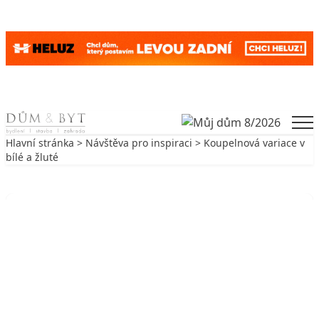
Skip to content
Men
Hlavní stránka
>
Návštěva pro inspiraci
> Koupelnová variace v
bílé a žluté
Zpět na Návštěva pro inspiraci
NÁVŠTĚVA PRO INSPIRACI
Koupelnová variace v bílé a žluté
25. 3. 2003
6 min. čtení