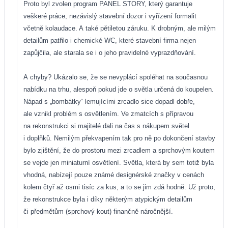
Proto byl zvolen program PANEL STORY, který garantuje
veškeré práce, nezávislý stavební dozor i vyřízení formalit
včetně kolaudace. A také pětiletou záruku. K drobným, ale milým
detailům patřilo i chemické WC, které stavební firma nejen
zapůjčila, ale starala se i o jeho pravidelné vyprazdňování.
A chyby? Ukázalo se, že se nevyplácí spoléhat na současnou
nabídku na trhu, alespoň pokud jde o světla určená do koupelen.
Nápad s „bombátky“ lemujícími zrcadlo sice dopadl dobře,
ale vznikl problém s osvětlením. Ve zmatcích s přípravou
na rekonstrukci si majitelé dali na čas s nákupem světel
i doplňků. Nemilým překvapením tak pro ně po dokončení stavby
bylo zjištění, že do prostoru mezi zrcadlem a sprchovým koutem
se vejde jen miniaturní osvětlení. Světla, která by sem totiž byla
vhodná, nabízejí pouze známé designérské značky v cenách
kolem čtyř až osmi tisíc za kus, a to se jim zdá hodně. Už proto,
že rekonstrukce byla i díky některým atypickým detailům
či předmětům (sprchový kout) finančně náročnější.