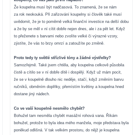
Že koupelna musí být nadčasová. To znamená, že se nám
za rok neokouká. Při zařizování koupelny si člověk také musí
uvědomit, že je to poměrně velká finanční investice na delší dobu
a že by se měl v ní cítit dobře nejen dnes, ale i za pět let. Když
to přeženete s barvami nebo zvolíte velké či výrazné vzory,
zjistíte, že vás to brzy omrzí a zatoužíte po změně.
Proto tedy ty světlé střízlivé tóny a žádné výstřelky?
Samozřejmě. Také jsem chtěla, aby koupelna celkově působila
čistě a cítilo se v ní dobře dítě i dospělý. Když už mám pocit,
že se v koupelně dlouho nic neděje, stačí, když změním barvu
ručníků, obměním doplňky, přemístím květiny a koupelna hned
dostane jiný nádech.
Co ve vaší koupelně nesmělo chybět?
Bohužel tam nesměla chybět masážní rohová vana. Říkám
bohužel, protože to byla idea mého manžela, moje představa byla
poněkud odlišná. V tak velkém prostoru, do nějž je koupelna