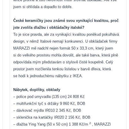
jsem si ohlídala a dopadlo to dobře.
České keramičky jsou známé svou vynikající kvalitou, proč
jste zvolila dlažbu i obkládačky italské?
To je sice pravda, ale za vynikající kvalitou poněkud pokulhává
design, v němž Italové nemají konkurenci. U obkládaček firmy
MARAZZI mě nadchl nejen formát 50 x 33,3 cm, který jsem
si do velkého prostoru mohla dovolit, ale také barva, která plně
odpovídala mým představám o stylově čisté koupelně. Celý
prostor jsem rozčlenila tenkou listelou v barvě dřeva, která
se hodí k jednoduchému nábytku z IKEA.
Nábytek, doplňky, obklady
– police pod umyvadla (135 cm) 24 808 Kč
– multifunkční tyč s držáky 9 860 Kč, BOB
– dávkovač mýdla IR010 2 345 Kč, BOB
– sklenička na kartáčky IR020 2 156 Kč, BOB
2
– dlažba Ying Yang (50 x 50 cm) 1 388 Kč/m
, MARAZZI