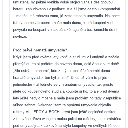
umístěná, by pěkně vynikla volně stojící vana s designovou
baterií, zabudovanou v podlaze. Ale šli jsme cestou kompromisů
– manžel má rohovou vanu, já zase hranatá umyvadla. Nakonec
tuto vanu nejvíc ocenila naše malá dcera, která koupání v ní
povýšila na koupání v zaoceánské laguně a bez šnorchlu do ní
nevleze.
Proč právě hranatá umyvadla?
Když jsem před dvěma lety končila studium v Londýně a začala
přemýšlet, co si pořídím do nového domu, celá Anglie v té době
„žila ostrými hranami“, kdo z mých spolužáků neměl doma
hranaté umyvadlo, ten byl „mimo“. Dnes už vám to přijde
jednoduché – zhlédnete se v hranatém umyvadle, tak prostě
jdete do koupelnového studia a koupíte si ho, to ale před dvěma
lety ještě nebylo možné a měla jsem problém ho tady v republice
vůbec sehnat. Nakonec jsem ta správná umyvadla objevila
u firmy VILLEROY & BOCH, která jsou ještě doplněná deskou
z tmavého dřeva wenge a malou policí na ručníky, ta je umístěna
pod umyvadly a k celkovému stylu koupelny ve světlých tónech