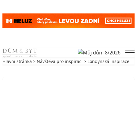
Skip to content
Men
Hlavní stránka
>
Návštěva pro inspiraci
> Londýnská inspirace
Zpět na Návštěva pro inspiraci
NÁVŠTĚVA PRO INSPIRACI
Londýnská inspirace
9. 3. 2005
5 min. čtení