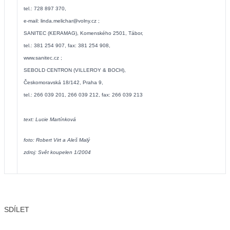
tel.: 728 897 370,
e-mail:
linda.melichar@volny.cz
;
SANITEC (KERAMAG), Komenského 2501, Tábor,
tel.: 381 254 907, fax: 381 254 908,
www.sanitec.cz
;
SEBOLD CENTRON (VILLEROY & BOCH),
Českomoravská 18/142, Praha 9,
tel.: 266 039 201, 266 039 212, fax: 266 039 213
text: Lucie Martínková
foto: Robert Virt a Aleš Malý
zdroj: Svět koupelen 1/2004
SDÍLET
Facebook
X
LinkedIn
Email