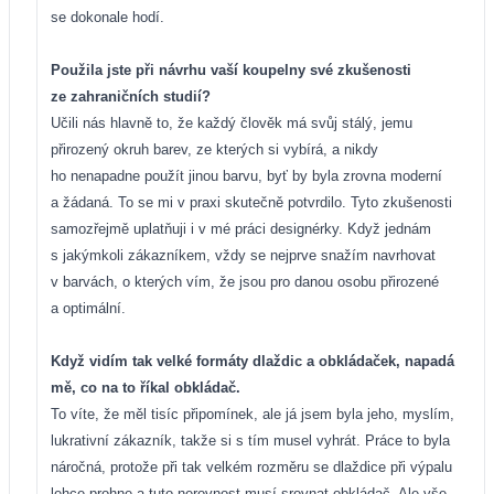
se dokonale hodí.
Použila jste při návrhu vaší koupelny své zkušenosti
ze zahraničních studií?
Učili nás hlavně to, že každý člověk má svůj stálý, jemu
přirozený okruh barev, ze kterých si vybírá, a nikdy
ho nenapadne použít jinou barvu, byť by byla zrovna moderní
a žádaná. To se mi v praxi skutečně potvrdilo. Tyto zkušenosti
samozřejmě uplatňuji i v mé práci designérky. Když jednám
s jakýmkoli zákazníkem, vždy se nejprve snažím navrhovat
v barvách, o kterých vím, že jsou pro danou osobu přirozené
a optimální.
Když vidím tak velké formáty dlaždic a obkládaček, napadá
mě, co na to říkal obkládač.
To víte, že měl tisíc připomínek, ale já jsem byla jeho, myslím,
lukrativní zákazník, takže si s tím musel vyhrát. Práce to byla
náročná, protože při tak velkém rozměru se dlaždice při výpalu
lehce prohne a tuto nerovnost musí srovnat obkládač. Ale vše